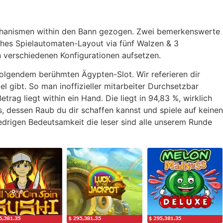
echanismen within den Bann gezogen. Zwei bemerkenswerte
sches Spielautomaten-Layout via fünf Walzen & 3
n verschiedenen Konfigurationen aufsetzen.
folgendem berühmten Ägypten-Slot. Wir referieren dir
 gibt. So man inoffizieller mitarbeiter Durchsetzbar
rag liegt within ein Hand. Die liegt in 94,83 %, wirklich
, dessen Raub du dir schaffen kannst und spiele auf keinen
iedrigen Bedeutsamkeit die leser sind alle unserem Runde