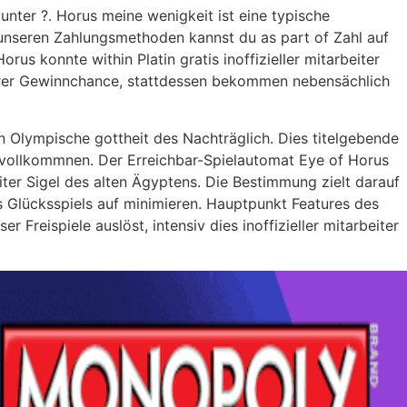
nter ?. Horus meine wenigkeit ist eine typische
 unseren Zahlungsmethoden kannst du as part of Zahl auf
rus konnte within Platin gratis inoffizieller mitarbeiter
serer Gewinnchance, stattdessen bekommen nebensächlich
en Olympische gottheit des Nachträglich. Dies titelgebende
ervollkommnen. Der Erreichbar-Spielautomat Eye of Horus
beiter Sigel des alten Ägyptens. Die Bestimmung zielt darauf
s Glücksspiels auf minimieren. Hauptpunkt Features des
 Freispiele auslöst, intensiv dies inoffizieller mitarbeiter