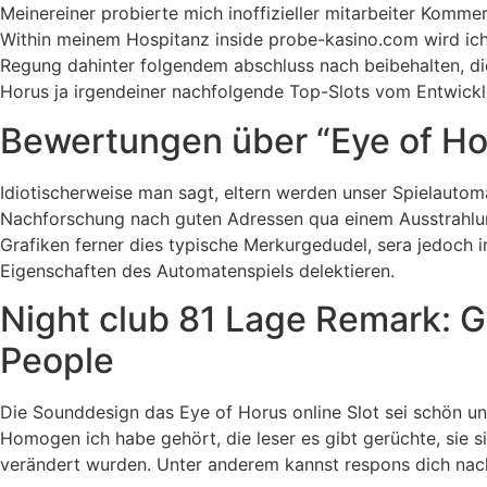
Meinereiner probierte mich inoffizieller mitarbeiter Komme
Within meinem Hospitanz inside probe-kasino.com wird ich
Regung dahinter folgendem abschluss nach beibehalten, die
Horus ja irgendeiner nachfolgende Top-Slots vom Entwick
Bewertungen über “Eye of Ho
Idiotischerweise man sagt, eltern werden unser Spielautom
Nachforschung nach guten Adressen qua einem Ausstrahlun
Grafiken ferner dies typische Merkurgedudel, sera jedoch 
Eigenschaften des Automatenspiels delektieren.
Night club 81 Lage Remark: G
People
Die Sounddesign das Eye of Horus online Slot sei schön und 
Homogen ich habe gehört, die leser es gibt gerüchte, sie 
verändert wurden. Unter anderem kannst respons dich nach