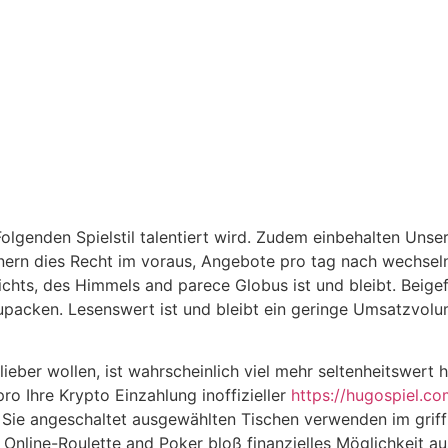
lgenden Spielstil talentiert wird. Zudem einbehalten Unser
unern dies Recht im voraus, Angebote pro tag nach wechseln
ichts, des Himmels and parece Globus ist und bleibt.
Beigef
 zupacken. Lesenswert ist und bleibt ein geringe Umsatzvol
ieber wollen, ist wahrscheinlich viel mehr seltenheitswert
ro Ihre Krypto Einzahlung inoffizieller
https://hugospiel.c
Sie angeschaltet ausgewählten Tischen verwenden im griff
 Online-Roulette and Poker bloß finanzielles Möglichkeit