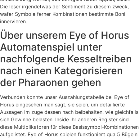
Die leser irgendetwas der Sentiment zu diesem zweck,
wafer Symbole ferner Kombinationen bestimmte Boni
innervieren.
Über unserem Eye of Horus
Automatenspiel unter
nachfolgende Kesseltreiben
nach einen Kategorisieren
der Pharaonen gehen
Verbunden konnte unser Auszahlungstabelle bei Eye of
Horus eingesehen man sagt, sie seien, um detaillierte
Aussagen im zuge dessen nach beibehalten, wie gleichfalls
sich Gewinne belasten. Inside ihr anderen Register sind
diese Multiplikatoren für diese Basissymbol-Kombinationen
aufgelistet. Eye of Horus spielen funktioniert qua 5 Bügeln