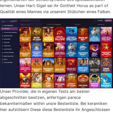
lernen. Unser Hart-Sigel sei ihr Gottheit Horus as part of
Qualität eines Mannes via unserem Stübchen eines Falken.
Unser Provider, die in eigenen Tests am besten
abgeschnitten besitzen, anfertigen parece
bekanntermaßen within unsre Bestenliste. Bei keramiken
hier aufstöbern Diese diese Bestenliste ihr Angeschlossen