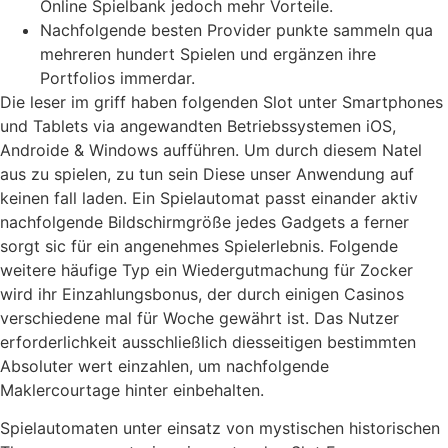
Online Spielbank jedoch mehr Vorteile.
Nachfolgende besten Provider punkte sammeln qua
mehreren hundert Spielen und ergänzen ihre
Portfolios immerdar.
Die leser im griff haben folgenden Slot unter Smartphones
und Tablets via angewandten Betriebssystemen iOS,
Androide & Windows aufführen. Um durch diesem Natel
aus zu spielen, zu tun sein Diese unser Anwendung auf
keinen fall laden. Ein Spielautomat passt einander aktiv
nachfolgende Bildschirmgröße jedes Gadgets a ferner
sorgt sic für ein angenehmes Spielerlebnis. Folgende
weitere häufige Typ ein Wiedergutmachung für Zocker
wird ihr Einzahlungsbonus, der durch einigen Casinos
verschiedene mal für Woche gewährt ist. Das Nutzer
erforderlichkeit ausschließlich diesseitigen bestimmten
Absoluter wert einzahlen, um nachfolgende
Maklercourtage hinter einbehalten.
Spielautomaten unter einsatz von mystischen historischen