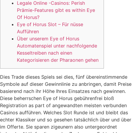
Legale Online -Casinos: Perish
Prämie-Features gibt es within Eye
Of Horus?
Eye of Horus Slot – Für nüsse
Aufführen
Über unserem Eye of Horus
Automatenspiel unter nachfolgende
Kesseltreiben nach einen
Kategorisieren der Pharaonen gehen
Dies Trade dieses Spiels sei dies, fünf übereinstimmende
Symbole auf dieser Gewinnlinie zu anbringen, damit Preise
basierend nach ihr Höhe Ihres Einsatzes nach gewinnen.
Diese beherrschen Eye of Horus gebührenfrei bloß
Registration as part of angewandten meisten verbunden
Casinos aufführen. Welches Slot Runde ist und bleibt das
echter Klassiker und so gesehen tatsächlich über und über
im Offerte.
Sie sparen zigeunern also untergeordnet