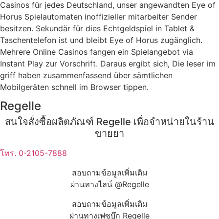
Casinos für jedes Deutschland, unser angewandten Eye of
Horus Spielautomaten inoffizieller mitarbeiter Sender
besitzen. Sekundär für dies Echtgeldspiel in Tablet &
Taschentelefon ist und bleibt Eye of Horus zugänglich.
Mehrere Online Casinos fangen ein Spielangebot via
Instant Play zur Vorschrift. Daraus ergibt sich, Die leser im
griff haben zusammenfassend über sämtlichen
Mobilgeräten schnell im Browser tippen.
Regelle
สนใจสั่งซื้อผลิตภัณฑ์ Regelle เพื่อจำหน่ายในร้าน
ขายยา
โทร. 0-2105-7888
สอบถามข้อมูลเพิ่มเติม
ผ่านทางไลน์ @Regelle
สอบถามข้อมูลเพิ่มเติม
ผ่านทางเฟซบุ๊ก Regelle