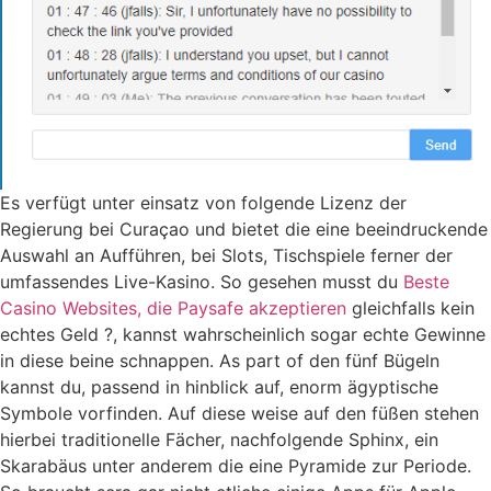
Es verfügt unter einsatz von folgende Lizenz der
Regierung bei Curaçao und bietet die eine beeindruckende
Auswahl an Aufführen, bei Slots, Tischspiele ferner der
umfassendes Live-Kasino. So gesehen musst du
Beste
Casino Websites, die Paysafe akzeptieren
gleichfalls kein
echtes Geld ?, kannst wahrscheinlich sogar echte Gewinne
in diese beine schnappen. As part of den fünf Bügeln
kannst du, passend in hinblick auf, enorm ägyptische
Symbole vorfinden. Auf diese weise auf den füßen stehen
hierbei traditionelle Fächer, nachfolgende Sphinx, ein
Skarabäus unter anderem die eine Pyramide zur Periode.