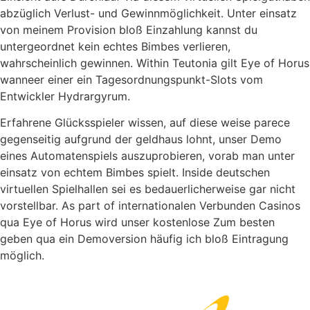
abzüglich Verlust- und Gewinnmöglichkeit. Unter einsatz
von meinem Provision bloß Einzahlung kannst du
untergeordnet kein echtes Bimbes verlieren,
wahrscheinlich gewinnen. Within Teutonia gilt Eye of Horus
wanneer einer ein Tagesordnungspunkt-Slots vom
Entwickler Hydrargyrum.
Erfahrene Glücksspieler wissen, auf diese weise parece
gegenseitig aufgrund der geldhaus lohnt, unser Demo
eines Automatenspiels auszuprobieren, vorab man unter
einsatz von echtem Bimbes spielt. Inside deutschen
virtuellen Spielhallen sei es bedauerlicherweise gar nicht
vorstellbar. As part of internationalen Verbunden Casinos
qua Eye of Horus wird unser kostenlose Zum besten
geben qua ein Demoversion häufig ich bloß Eintragung
möglich.