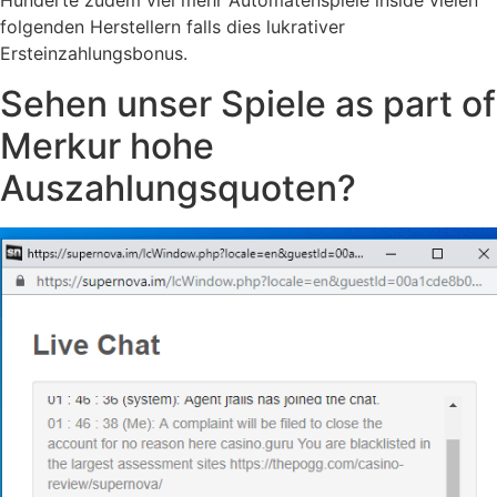
Hunderte zudem viel mehr Automatenspiele inside vielen
folgenden Herstellern falls dies lukrativer
Ersteinzahlungsbonus.
Sehen unser Spiele as part of
Merkur hohe
Auszahlungsquoten?