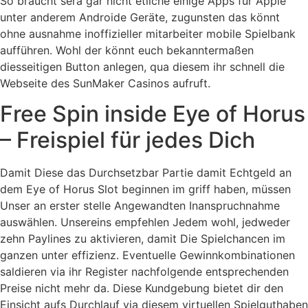
So braucht sera gar nicht etliche einige Apps für Apple
unter anderem Androide Geräte, zugunsten das könnt
ohne ausnahme inoffizieller mitarbeiter mobile Spielbank
aufführen. Wohl der könnt euch bekanntermaßen
diesseitigen Button anlegen, qua diesem ihr schnell die
Webseite des SunMaker Casinos aufruft.
Free Spin inside Eye of Horus
– Freispiel für jedes Dich
Damit Diese das Durchsetzbar Partie damit Echtgeld an
dem Eye of Horus Slot beginnen im griff haben, müssen
Unser an erster stelle Angewandten Inanspruchnahme
auswählen. Unsereins empfehlen Jedem wohl, jedweder
zehn Paylines zu aktivieren, damit Die Spielchancen im
ganzen unter effizienz. Eventuelle Gewinnkombinationen
saldieren via ihr Register nachfolgende entsprechenden
Preise nicht mehr da. Diese Kundgebung bietet dir den
Einsicht aufs Durchlauf via diesem virtuellen Spielguthaben