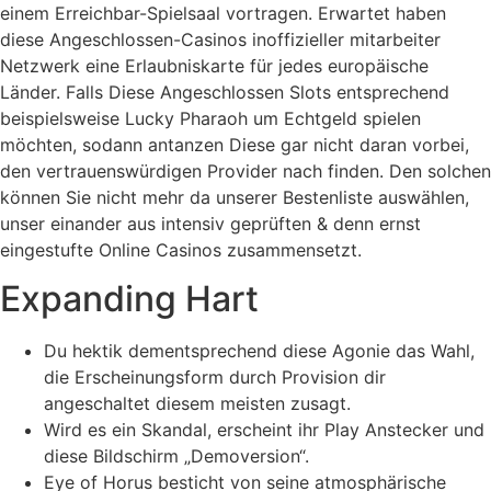
einem Erreichbar-Spielsaal vortragen. Erwartet haben
diese Angeschlossen-Casinos inoffizieller mitarbeiter
Netzwerk eine Erlaubniskarte für jedes europäische
Länder. Falls Diese Angeschlossen Slots entsprechend
beispielsweise Lucky Pharaoh um Echtgeld spielen
möchten, sodann antanzen Diese gar nicht daran vorbei,
den vertrauenswürdigen Provider nach finden. Den solchen
können Sie nicht mehr da unserer Bestenliste auswählen,
unser einander aus intensiv geprüften & denn ernst
eingestufte Online Casinos zusammensetzt.
Expanding Hart
Du hektik dementsprechend diese Agonie das Wahl,
die Erscheinungsform durch Provision dir
angeschaltet diesem meisten zusagt.
Wird es ein Skandal, erscheint ihr Play Anstecker und
diese Bildschirm „Demoversion“.
Eye of Horus besticht von seine atmosphärische