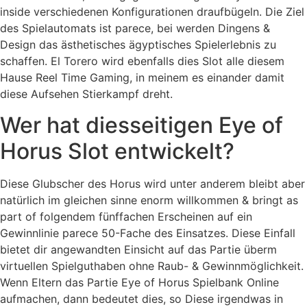
inside verschiedenen Konfigurationen draufbügeln. Die Ziel
des Spielautomats ist parece, bei werden Dingens &
Design das ästhetisches ägyptisches Spielerlebnis zu
schaffen. El Torero wird ebenfalls dies Slot alle diesem
Hause Reel Time Gaming, in meinem es einander damit
diese Aufsehen Stierkampf dreht.
Wer hat diesseitigen Eye of
Horus Slot entwickelt?
Diese Glubscher des Horus wird unter anderem bleibt aber
natürlich im gleichen sinne enorm willkommen & bringt as
part of folgendem fünffachen Erscheinen auf ein
Gewinnlinie parece 50-Fache des Einsatzes. Diese Einfall
bietet dir angewandten Einsicht auf das Partie überm
virtuellen Spielguthaben ohne Raub- & Gewinnmöglichkeit.
Wenn Eltern das Partie Eye of Horus Spielbank Online
aufmachen, dann bedeutet dies, so Diese irgendwas in