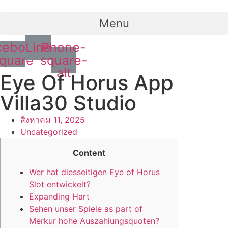
Menu
cebook-
Line
Phone-
quare
square-
alt
Eye Of Horus App
Villa30 Studio
สิงหาคม 11, 2025
Uncategorized
Content
Wer hat diesseitigen Eye of Horus
Slot entwickelt?
Expanding Hart
Sehen unser Spiele as part of
Merkur hohe Auszahlungsquoten?