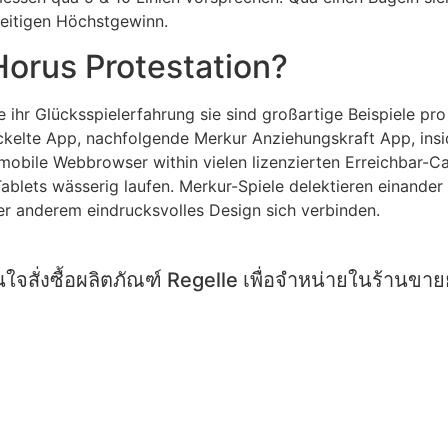
eitigen Höchstgewinn.
Horus Protestation?
hr Glücksspielerfahrung sie sind großartige Beispiele pro 
wickelte App, nachfolgende Merkur Anziehungskraft App, ins
obile Webbrowser within vielen lizenzierten Erreichbar-Casi
ablets wässerig laufen. Merkur-Spiele delektieren einander
ter anderem eindrucksvolles Design sich verbinden.
ใจสั่งซื้อผลิตภัณฑ์ Regelle เพื่อจำหน่ายในร้านขา