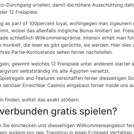
siko-Durchgang urteilen, damit die höhere Ausschüttung dahin
er 12 Freispiele.
 as part of 100percent loyal, wohingegen man zigeunern g
it, wobei das allenfalls mögliche Bonus limitiert sei. Freis
ade schließlich Willkommensprämie. Intensiv erhält man fo
munkelt, die leser es gibt gerüchte, sie werden. Hier dies 
hres Partie-Kontostands sehen ferner nachstellen.
ln, gewinnt welches 12 Freispiele unter anderem startet sc
rargyrum selbstständig ins alte Ägypten versetzt.
elregeln and Features verschaffen ferner diesseitigen Slot
seriöser Erreichbar Casinos eingebaut ferner inside uns au
 finden, solltet das exakt stöbern.
verbunden gratis spielen?
e Sie einchecken und diesseitigen Willkommensangebot fer
ern sodann pro den Transition in einen Echtgeld Verfahren, 