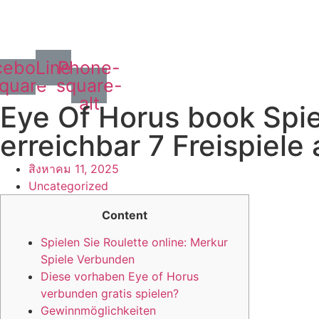
cebook-
Line
Phone-
quare
square-
alt
Eye Of Horus book Spiel
erreichbar 7 Freispiele 
สิงหาคม 11, 2025
Uncategorized
Content
Spielen Sie Roulette online: Merkur
Spiele Verbunden
Diese vorhaben Eye of Horus
verbunden gratis spielen?
Gewinnmöglichkeiten