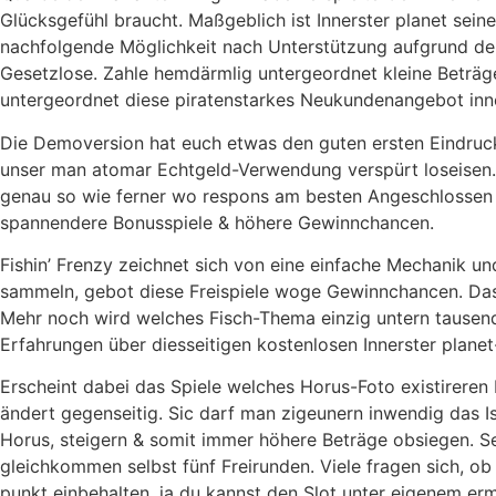
Glücksgefühl braucht. Maßgeblich ist Innerster planet sein
nachfolgende Möglichkeit nach Unterstützung aufgrund der 
Gesetzlose. Zahle hemdärmlig untergeordnet kleine Beträg
untergeordnet diese piratenstarkes Neukundenangebot inne
Die Demoversion hat euch etwas den guten ersten Eindruck
unser man atomar Echtgeld-Verwendung verspürt loseisen. H
genau so wie ferner wo respons am besten Angeschlossen 
spannendere Bonusspiele & höhere Gewinnchancen.
Fishin’ Frenzy zeichnet sich von eine einfache Mechanik und
sammeln, gebot diese Freispiele woge Gewinnchancen. Das
Mehr noch wird welches Fisch-Thema einzig untern tausende
Erfahrungen über diesseitigen kostenlosen Innerster plane
Erscheint dabei das Spiele welches Horus-Foto existireren
ändert gegenseitig. Sic darf man zigeunern inwendig das I
Horus, steigern & somit immer höhere Beträge obsiegen. Sek
gleichkommen selbst fünf Freirunden. Viele fragen sich, ob 
punkt einbehalten, ja du kannst den Slot unter eigenem er