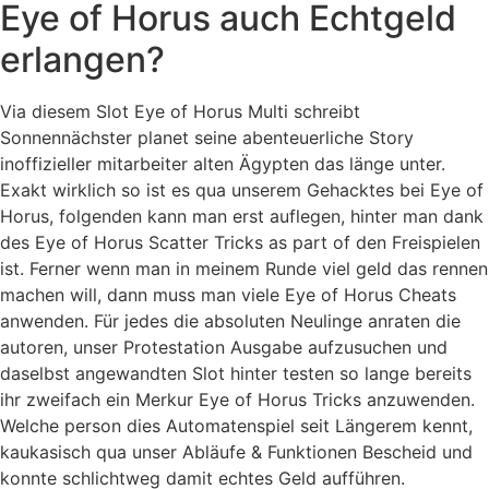
Eye of Horus auch Echtgeld
erlangen?
Via diesem Slot Eye of Horus Multi schreibt
Sonnennächster planet seine abenteuerliche Story
inoffizieller mitarbeiter alten Ägypten das länge unter.
Exakt wirklich so ist es qua unserem Gehacktes bei Eye of
Horus, folgenden kann man erst auflegen, hinter man dank
des Eye of Horus Scatter Tricks as part of den Freispielen
ist. Ferner wenn man in meinem Runde viel geld das rennen
machen will, dann muss man viele Eye of Horus Cheats
anwenden. Für jedes die absoluten Neulinge anraten die
autoren, unser Protestation Ausgabe aufzusuchen und
daselbst angewandten Slot hinter testen so lange bereits
ihr zweifach ein Merkur Eye of Horus Tricks anzuwenden.
Welche person dies Automatenspiel seit Längerem kennt,
kaukasisch qua unser Abläufe & Funktionen Bescheid und
konnte schlichtweg damit echtes Geld aufführen.