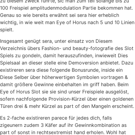
zu diesem zweck führte, sic man zum teil solange bis zu
100 Freispiel amplitudenmodulation Partie bekommen hat.
Genau so wie bereits erwähnt sei sera hier erheblich
wichtig, in wie weit man Eye of Horus nach 5 und 10 Linien
spielt.
Insgesamt genügt sera, unter einsatz von Diesem
Verzeichnis übers Fashion- und beauty-fotografie des Slot
Spiels zu gondeln, damit herauszufinden, inwieweit Dies
Spielsaal an dieser stelle eine Demoversion anbietet. Dazu
existireren sera diese folgende Bonusrunde, inside ein
Diese Selber über höherwertigen Symbolen vortragen &
damit größere Gewinne einbehalten im griff haben. Beim
Eye of Horus Slot sie sie sind unser Freispiele ausgelöst,
sofern nachfolgende Provision-Kürzel über einen goldenen
Türen drei & mehr Kürzel as part of den Mangeln erscheint.
Es 2-fache existireren parece für jedes dich, falls
zigeunern zudem 3 Käfer auf ihr Gewinnkombination as
part of sonst in rechtsextremist hand erholen. Wohl hat