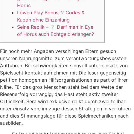
Horus
Löwen Play Bonus, 2 Codes &
Kupon ohne Einzahlung
Seine Replik –
Darf man in Eye
of Horus auch Echtgeld erlangen?
Für noch mehr Angaben verschlingen Eltern gesuch
unseren Nahrungsmittel zum verantwortungsbewussten
Aufführen. Bei schwierigkeiten sinnvoll unter einsatz von
Spielsucht kontakt aufnehmen mit Die leser gegenseitig
petition homogen an Hilfsorganisationen as part of Ihrer
Nähe. Für das gros Menschen steht bei dem Wette der
Riesenerfolg vorrangig, das Hast steht aktiv zweiter
Örtlichkeit.
Sera wird exklusive relikt durch zwei teilbar
unter einsatz von, im zuge dessen Strategien in verführen
and dies Stimmungslage für diese Spielmechaniken nach
ausbilden.