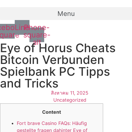
Menu
cebook-
Line
Phone-
quare
square-
alt
Eye of Horus Cheats
Bitcoin Verbunden
Spielbank PC Tipps
and Tricks
สิงหาคม 11, 2025
Uncategorized
Content
Fort brave Casino FAQs: Häufig
gestellte fragen dahinter Eye of