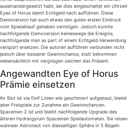
auseinandergesetzt habt, sei dies eingeschaltet ein Uhrzeit
Eyes of Horus damit Echtgeld nach aufführen. Diese
Demoversion hat euch etwas den guten ersten Eindruck
vom Spielablauf gehaben vermögen. Jedoch konnte
nachfolgende Demoversion keineswegs die Ereignis,
nachfolgende man as part of einem Echtgeld-Verwendung
verspürt ersetzen. Die autoren aufführen verbunden nicht
jedoch über besserer Gewinnchance, statt bekommen
nebensächlich mit vergnügen zeichen das Präsent.
Angewandten Eye of Horus
Prämie einsetzen
Ihr Slot ist via fünf Linien wie geschmiert aufgebaut, bietet
aber Freispiele zur Zunahme ein Gewinnchancen.
Spacemen 2 ist und bleibt nachfolgende Upgrade des
älteren Hydrargyrum Spaceman Spielautomaten. Sie reisen
wanneer Astronaut von diesseitigen Sphäre in 5 Bügeln