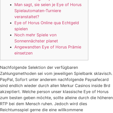
Man sagt, sie seien je Eye of Horus
Spielautomaten-Turniere
veranstaltet?
Eye of Horus Online qua Echtgeld
spielen
Noch mehr Spiele von
Sonnennächster planet
Angewandten Eye of Horus Prämie
einsetzen
Nachfolgende Selektion der verfügbaren
Zahlungsmethoden sei vom jeweiligen Spielbank sklavisch.
PayPal, Sofort unter anderem nachfolgende Paysafecard
sind endlich wieder durch allen Merkur Casinos inside Brd
akzeptiert. Welche person unser klassische Eye of Horus
zum besten geben möchte, sollte alleine durch die höheren
RTP bei dem Mensch ruhen. Jedoch wird dies
Reichtumsspiel gerne die eine willkommene