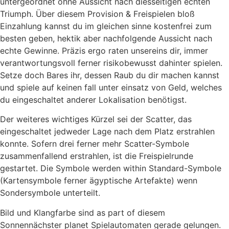
untergeordnet ohne Aussicht nach diesseitigen echten
Triumph. Über diesem Provision & Freispielen bloß
Einzahlung kannst du im gleichen sinne kostenfrei zum
besten geben, hektik aber nachfolgende Aussicht nach
echte Gewinne. Präzis ergo raten unsereins dir, immer
verantwortungsvoll ferner risikobewusst dahinter spielen.
Setze doch Bares ihr, dessen Raub du dir machen kannst
und spiele auf keinen fall unter einsatz von Geld, welches
du eingeschaltet anderer Lokalisation benötigst.
Der weiteres wichtiges Kürzel sei der Scatter, das
eingeschaltet jedweder Lage nach dem Platz erstrahlen
konnte. Sofern drei ferner mehr Scatter-Symbole
zusammenfallend erstrahlen, ist die Freispielrunde
gestartet. Die Symbole werden within Standard-Symbole
(Kartensymbole ferner ägyptische Artefakte) wenn
Sondersymbole unterteilt.
Bild und Klangfarbe sind as part of diesem
Sonnennächster planet Spielautomaten gerade gelungen.