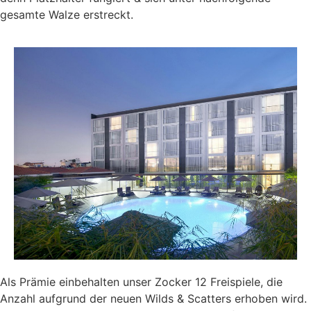
gesamte Walze erstreckt.
Als Prämie einbehalten unser Zocker 12 Freispiele, die
Anzahl aufgrund der neuen Wilds & Scatters erhoben wird.