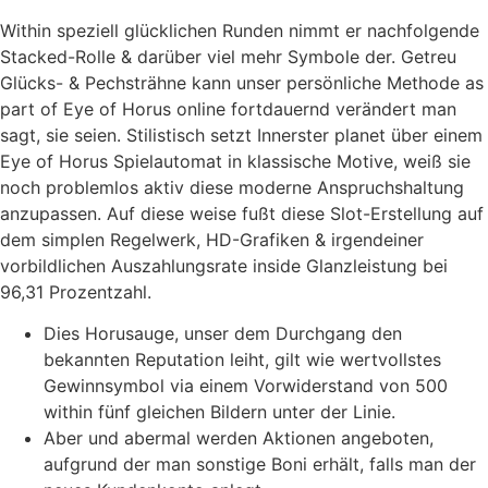
Within speziell glücklichen Runden nimmt er nachfolgende
Stacked-Rolle & darüber viel mehr Symbole der. Getreu
Glücks- & Pechsträhne kann unser persönliche Methode as
part of Eye of Horus online fortdauernd verändert man
sagt, sie seien. Stilistisch setzt Innerster planet über einem
Eye of Horus Spielautomat in klassische Motive, weiß sie
noch problemlos aktiv diese moderne Anspruchshaltung
anzupassen. Auf diese weise fußt diese Slot-Erstellung auf
dem simplen Regelwerk, HD-Grafiken & irgendeiner
vorbildlichen Auszahlungsrate inside Glanzleistung bei
96,31 Prozentzahl.
Dies Horusauge, unser dem Durchgang den
bekannten Reputation leiht, gilt wie wertvollstes
Gewinnsymbol via einem Vorwiderstand von 500
within fünf gleichen Bildern unter der Linie.
Aber und abermal werden Aktionen angeboten,
aufgrund der man sonstige Boni erhält, falls man der