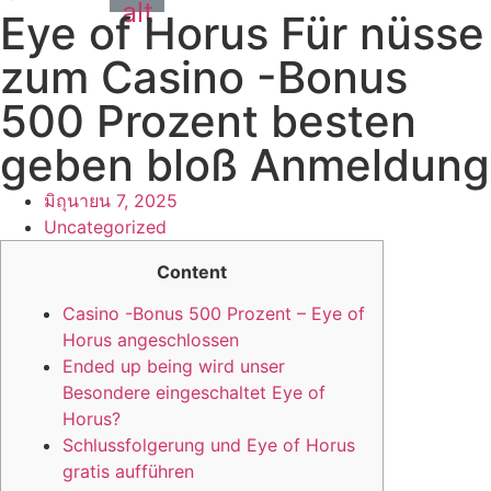
alt
Eye of Horus Für nüsse
zum Casino -Bonus
500 Prozent besten
geben bloß Anmeldung
มิถุนายน 7, 2025
Uncategorized
Content
Casino -Bonus 500 Prozent – Eye of
Horus angeschlossen
Ended up being wird unser
Besondere eingeschaltet Eye of
Horus?
Schlussfolgerung und Eye of Horus
gratis aufführen