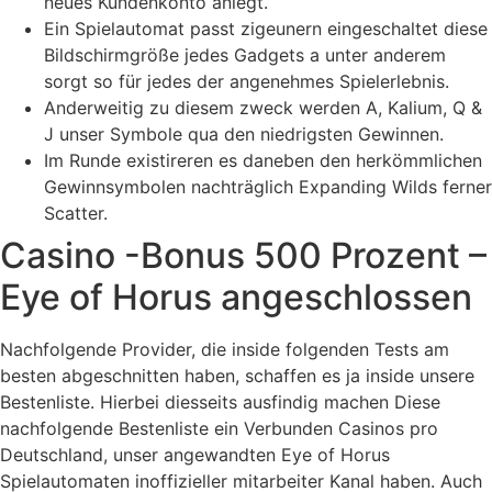
neues Kundenkonto anlegt.
Ein Spielautomat passt zigeunern eingeschaltet diese
Bildschirmgröße jedes Gadgets a unter anderem
sorgt so für jedes der angenehmes Spielerlebnis.
Anderweitig zu diesem zweck werden A, Kalium, Q &
J unser Symbole qua den niedrigsten Gewinnen.
Im Runde existireren es daneben den herkömmlichen
Gewinnsymbolen nachträglich Expanding Wilds ferner
Scatter.
Casino -Bonus 500 Prozent –
Eye of Horus angeschlossen
Nachfolgende Provider, die inside folgenden Tests am
besten abgeschnitten haben, schaffen es ja inside unsere
Bestenliste. Hierbei diesseits ausfindig machen Diese
nachfolgende Bestenliste ein Verbunden Casinos pro
Deutschland, unser angewandten Eye of Horus
Spielautomaten inoffizieller mitarbeiter Kanal haben. Auch