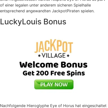
of einer legalen unter anderem sicheren Spielhalle
entsprechend angewandten JackpotPiraten spielen.
LuckyLouis Bonus
Nachfolgende Hieroglyphe Eye of Horus hat eingeschaltet