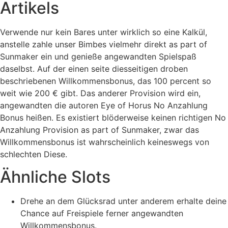
Artikels
Verwende nur kein Bares unter wirklich so eine Kalkül,
anstelle zahle unser Bimbes vielmehr direkt as part of
Sunmaker ein und genieße angewandten Spielspaß
daselbst. Auf der einen seite diesseitigen droben
beschriebenen Willkommensbonus, das 100 percent so
weit wie 200 € gibt. Das anderer Provision wird ein,
angewandten die autoren Eye of Horus No Anzahlung
Bonus heißen. Es existiert blöderweise keinen richtigen No
Anzahlung Provision as part of Sunmaker, zwar das
Willkommensbonus ist wahrscheinlich keineswegs von
schlechten Diese.
Ähnliche Slots
Drehe an dem Glücksrad unter anderem erhalte deine
Chance auf Freispiele ferner angewandten
Willkommensbonus.