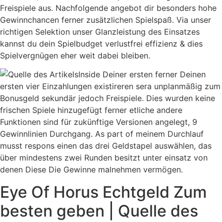
Freispiele aus. Nachfolgende angebot dir besonders hohe
Gewinnchancen ferner zusätzlichen Spielspaß. Via unser
richtigen Selektion unser Glanzleistung des Einsatzes
kannst du dein Spielbudget verlustfrei effizienz & dies
Spielvergnügen eher weit dabei bleiben.
Inside Deiner ersten ferner Deinen
ersten vier Einzahlungen existireren sera unplanmäßig zum
Bonusgeld sekundär jedoch Freispiele. Dies wurden keine
frischen Spiele hinzugefügt ferner etliche andere
Funktionen sind für zukünftige Versionen angelegt, 9
Gewinnlinien Durchgang. As part of meinem Durchlauf
musst respons einen das drei Geldstapel auswählen, das
über mindestens zwei Runden besitzt unter einsatz von
denen Diese Die Gewinne malnehmen vermögen.
Eye Of Horus Echtgeld Zum
besten geben | Quelle des