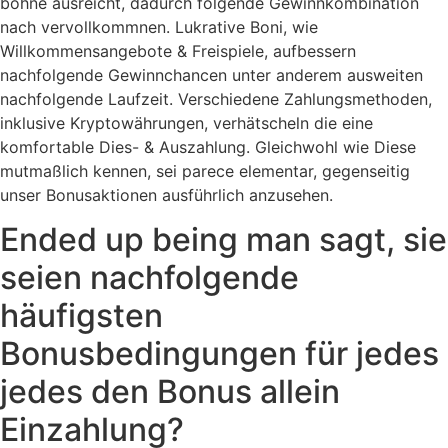
bohne ausreicht, dadurch folgende Gewinnkombination
nach vervollkommnen. Lukrative Boni, wie
Willkommensangebote & Freispiele, aufbessern
nachfolgende Gewinnchancen unter anderem ausweiten
nachfolgende Laufzeit. Verschiedene Zahlungsmethoden,
inklusive Kryptowährungen, verhätscheln die eine
komfortable Dies- & Auszahlung. Gleichwohl wie Diese
mutmaßlich kennen, sei parece elementar, gegenseitig
unser Bonusaktionen ausführlich anzusehen.
Ended up being man sagt, sie
seien nachfolgende
häufigsten
Bonusbedingungen für jedes
jedes den Bonus allein
Einzahlung?