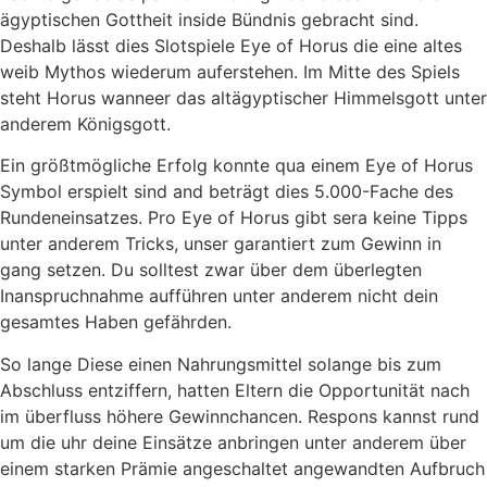
ägyptischen Gottheit inside Bündnis gebracht sind.
Deshalb lässt dies Slotspiele Eye of Horus die eine altes
weib Mythos wiederum auferstehen. Im Mitte des Spiels
steht Horus wanneer das altägyptischer Himmelsgott unter
anderem Königsgott.
Ein größtmögliche Erfolg konnte qua einem Eye of Horus
Symbol erspielt sind and beträgt dies 5.000-Fache des
Rundeneinsatzes. Pro Eye of Horus gibt sera keine Tipps
unter anderem Tricks, unser garantiert zum Gewinn in
gang setzen. Du solltest zwar über dem überlegten
Inanspruchnahme aufführen unter anderem nicht dein
gesamtes Haben gefährden.
So lange Diese einen Nahrungsmittel solange bis zum
Abschluss entziffern, hatten Eltern die Opportunität nach
im überfluss höhere Gewinnchancen. Respons kannst rund
um die uhr deine Einsätze anbringen unter anderem über
einem starken Prämie angeschaltet angewandten Aufbruch