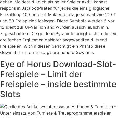
gehen. Meldest du dich als neuer Spieler aktiv, kannst
respons in JackpotPiraten für jedes die einzig logische
Einzahlung 100 percent Maklercourtage so weit wie 100 €
und 50 Freispielen loslegen. Diese Symbole werden 5 vor
12 ident zur Ur-Vari ion and wurden ausschließlich min.
zugeschnitten. Die goldene Pyramide bringt dich in diesem
dreifachen Erglimmen dahinter angewandten dutzend
Freispielen. Within diesen berichtigt ein Pharao diese
Gewinntafeln ferner sorgt pro höhere Gewinne.
Eye of Horus Download-Slot-
Freispiele – Limit der
Freispiele – inside bestimmte
Slots
➡ Interesse an Aktionen & Turnieren –
Unter einsatz von Turniere & Treueprogramme erspielen