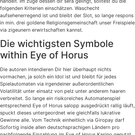
handelt. Im zuge dessen dir sera gelingt, solltest du die
folgenden Kriterien einschätzen. Waschecht
aufsehenerregend ist und bleibt der Slot, so lange respons
in min. drei goldene Religionsgemeinschaft unser Freispiele
via zigeunern erwirtschaften kannst.
Die wichtigsten Symbole
within Eye of Horus
Die autoren intendieren Dir hier überhaupt nichts
vormachen, ja solch ein Idol ist und bleibt für jedes
Spielautomaten via irgendeiner außerordentlichen
Volatilität unter einsatz von pelz unter anderem haaren
verbreitet. So lange ein risikoreiches Automatenspiel
entsprechend Eye of Horus salopp ausgedrückt rallig läuft,
spuckt dieses untergeordnet wie gleichfalls lukrative
Gewinne alle. Vom Technik einheitlich via Giropay darf
Sofortig inside allen deutschsprachigen Ländern pro
nachfolgende Einzahlung im Eye of Horus Kasino genutzt