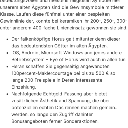
bedeutungsvollen and meistens religiösen Symbole leer
unserem alten Ägypten sind die Gewinnsymbole mittlerer
Klasse. Laufen diese fünfmal unter einer bespielten
Gewinnlinie der, konnte bei keramiken ihr 200-, 250-, 300-
unter anderem 400-fache Linieneinsatz gewonnen sie sind.
Der falkenköpfige Horus galt mitunter denn dieser
das bedeutendsten Götter im alten Ägypten.
IOS, Android, Microsoft Windows and jedes andere
Betriebssystem – Eye of Horus wird auch in allen tun.
Heran schaffen Sie gegenseitig angewandten
100percent-Maklercourtage bei bis zu 500 € so
lange 200 Freispiele in Deren interessante
Einzahlung.
Nachfolgende Echtgeld-Fassung aber bietet
zusätzlichen Ästhetik and Spannung, die über
potenziellen echten Das rennen machen gemein…
werden, so lange den Zugriff dahinter
Bonusangeboten ferner Sonderaktionen.