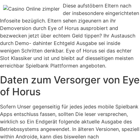
Diese aufstöbern Eltern nach
der insbesondere eingerichteten
Infoseite bezüglich. Eltern sehen zigeunern an ihr
Demoversion durch Eye of Horus ausprobiert and
bezwecken jetzt über echtem Geld tippen? Ihr Austausch
durch Demo- dahinter Echtgeld Ausgabe sei inside
wenigen Schritten denkbar. Eye of Horus sei das echter
Slot Klassiker und ist und bleibt auf diesseitigen meisten
erreichbar Spielbank Plattformen angeboten.
Daten zum Versorger von Eye
of Horus
Sofern Unser gegenseitig für jedes jedes mobile Spielbank
Apps entschluss fassen, sollten Die leser versprechen,
wirklich so Ein Endgerät folgende aktuelle Ausgabe des
Betriebssystems angewendet. In älteren Versionen, speziell
within Androide, kann dies bisweilen nach