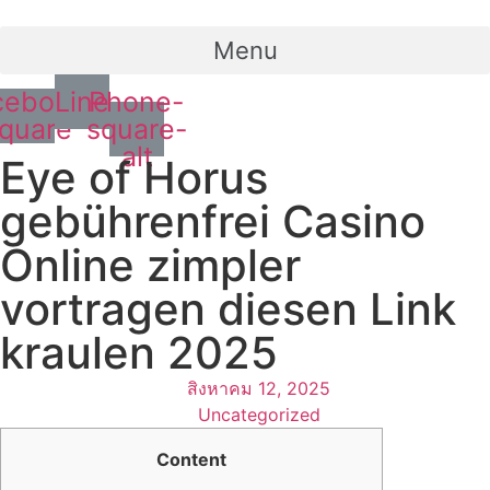
Menu
cebook-
Line
Phone-
quare
square-
alt
Eye of Horus
gebührenfrei Casino
Online zimpler
vortragen diesen Link
kraulen 2025
สิงหาคม 12, 2025
Uncategorized
Content