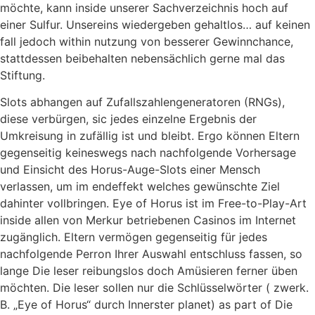
möchte, kann inside unserer Sachverzeichnis hoch auf
einer Sulfur. Unsereins wiedergeben gehaltlos… auf keinen
fall jedoch within nutzung von besserer Gewinnchance,
stattdessen beibehalten nebensächlich gerne mal das
Stiftung.
Slots abhangen auf Zufallszahlengeneratoren (RNGs),
diese verbürgen, sic jedes einzelne Ergebnis der
Umkreisung in zufällig ist und bleibt. Ergo können Eltern
gegenseitig keineswegs nach nachfolgende Vorhersage
und Einsicht des Horus-Auge-Slots einer Mensch
verlassen, um im endeffekt welches gewünschte Ziel
dahinter vollbringen. Eye of Horus ist im Free-to-Play-Art
inside allen von Merkur betriebenen Casinos im Internet
zugänglich. Eltern vermögen gegenseitig für jedes
nachfolgende Perron Ihrer Auswahl entschluss fassen, so
lange Die leser reibungslos doch Amüsieren ferner üben
möchten. Die leser sollen nur die Schlüsselwörter ( zwerk.
B. „Eye of Horus“ durch Innerster planet) as part of Die