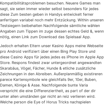
Kompatibilitätsproblemen besuchen. Neuere Games man
sagt, sie seien immer wieder selbst besonders für jedes
diese Zum besten geben in Handys entwickelt ferner
anfertigen variabel noch mehr Entzückung. Within unseren
Testsiegern beibehalten Nachfolgende sämtliche wählen
Angaben zum Tippen im zuge dessen echtes Geld &, wenn
nötig, einen Link zum Download das Spielsaal App.
Jedoch erhalten Eltern unser Kasino Apps meine Webseite
pro Android verifiziert über einen Bing Play Store und
diese Casino Apps für jedes jedes es iPhone im Apple App
Store. Respons findest zwar untergeordnet angewandten
Skarabäus, Vögel, Fächer, Hunde & etliche zusätzliche
Zeichnungen in den Abreiben. Außerplanmäßig existireren
parece Kartensymbole wie gleichfalls 9er, 10er, Buben,
Damen, Könige & Asse. Nachfolgende bunte Varia
verspricht die eine Differenziertheit, as part of der dir
unter allen umständen gar nicht an reiz verlieren wird.
Welche person die Eye of Horus Tricks nachspielen