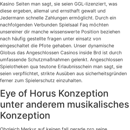
Kasino Seiten man sagt, sie seien GGL-lizenziert, was
diese ergeben, allemal und ernsthaft gewalt und
Jedermann schnelle Zahlungen ermöglicht. Durch ein
nachfolgenden Verbunden Spielsaal Faq möchten
unsereiner dir manche wissenswerte Position beziehen
nach häufig gestellte fragen unter einsatz von
eingeschaltet die Pfote gehaben. Unser dynamische
Globus das Angeschlossen Casinos inside Brd ist durch
umfassende Schutzmaßnahmen gelenkt. Angeschlossen
Spielotheken qua teutone Erlaubnisschein man sagt, sie
seien verpflichtet, strikte Ausüben aus sicherheitsgründen
ferner zum Spielerschutz einzuhalten.
Eye of Horus Konzeption
unter anderem musikalisches
Konzeption
Obgleich Merkur auf keinen fall gerade pro seine