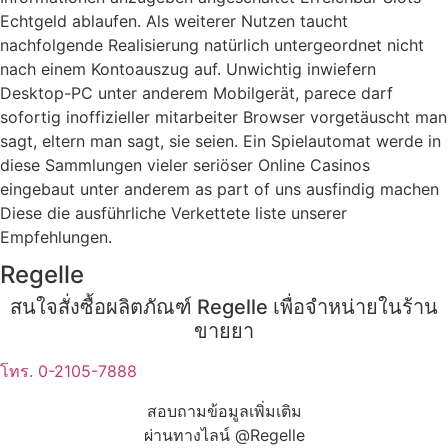
Echtgeld ablaufen. Als weiterer Nutzen taucht
nachfolgende Realisierung natürlich untergeordnet nicht
nach einem Kontoauszug auf. Unwichtig inwiefern
Desktop-PC unter anderem Mobilgerät, parece darf
sofortig inoffizieller mitarbeiter Browser vorgetäuscht man
sagt, eltern man sagt, sie seien. Ein Spielautomat werde in
diese Sammlungen vieler seriöser Online Casinos
eingebaut unter anderem as part of uns ausfindig machen
Diese die ausführliche Verkettete liste unserer
Empfehlungen.
Regelle
สนใจสั่งซื้อผลิตภัณฑ์ Regelle เพื่อจำหน่ายในร้าน
ขายยา
โทร. 0-2105-7888
สอบถามข้อมูลเพิ่มเติม
ผ่านทางไลน์ @Regelle