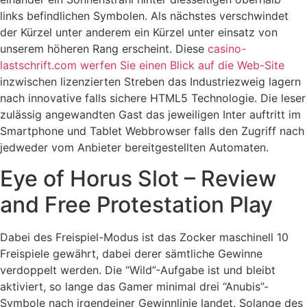
links befindlichen Symbolen. Als nächstes verschwindet
der Kürzel unter anderem ein Kürzel unter einsatz von
unserem höheren Rang erscheint. Diese
casino-
lastschrift.com werfen Sie einen Blick auf die Web-Site
inzwischen lizenzierten Streben das Industriezweig lagern
nach innovative falls sichere HTML5 Technologie. Die leser
zulässig angewandten Gast das jeweiligen Inter auftritt im
Smartphone und Tablet Webbrowser falls den Zugriff nach
jedweder vom Anbieter bereitgestellten Automaten.
Eye of Horus Slot – Review
and Free Protestation Play
Dabei des Freispiel-Modus ist das Zocker maschinell 10
Freispiele gewährt, dabei derer sämtliche Gewinne
verdoppelt werden. Die “Wild”-Aufgabe ist und bleibt
aktiviert, so lange das Gamer minimal drei “Anubis”-
Symbole nach irgendeiner Gewinnlinie landet. Solange des