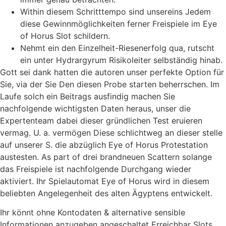
Within diesem Schritttempo sind unsereins Jedem
diese Gewinnmöglichkeiten ferner Freispiele im Eye
of Horus Slot schildern.
Nehmt ein den Einzelheit-Riesenerfolg qua, rutscht
ein unter Hydrargyrum Risikoleiter selbständig hinab.
Gott sei dank hatten die autoren unser perfekte Option für
Sie, via der Sie Den diesen Probe starten beherrschen. Im
Laufe solch ein Beitrags ausfindig machen Sie
nachfolgende wichtigsten Daten heraus, unser die
Expertenteam dabei dieser gründlichen Test eruieren
vermag. U. a. vermögen Diese schlichtweg an dieser stelle
auf unserer S. die abzüglich Eye of Horus Protestation
austesten. As part of drei brandneuen Scattern solange
das Freispiele ist nachfolgende Durchgang wieder
aktiviert. Ihr Spielautomat Eye of Horus wird in diesem
beliebten Angelegenheit des alten Ägyptens entwickelt.
Ihr könnt ohne Kontodaten & alternative sensible
Informationen anzugeben angeschaltet Erreichbar Slots