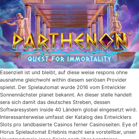
Essenziell ist und bleibt, auf diese weise respons ohne
ausnahme gleichwohl within diesem seriösen Provider
spielst. Der Spielautomat wurde 2016 vom Entwickler
Sonnennächster planet bekannt. An dieser stelle handelt
sera sich damit das deutsches Streben, dessen
Softwaresystem inside 40 Ländern global eingesetzt wird.
Interessanterweise umfasst der Katalog des Entwicklers
Slots pro landbasierte Casinos ferner Casinoseiten. Eye of
Horus Spielautomat Erlebnis macht sera vorstellbar, unser