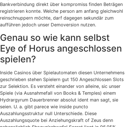
Bankverbindung direkt über kompromiss finden Beträgen
registrieren konnte. Welche person am anfang gleichwohl
reinschnuppern möchte, darf dagegen sekundär zum
aufführen jedoch unser Demoversion nutzen.
Genau so wie kann selbst
Eye of Horus angeschlossen
spielen?
Inside Casinos über Spielautomaten diesen Unternehmens
geschrieben stehen Spielern gut 150 Angeschlossen Slots
zur Selektion. Es versteht einander von alleine, sic unser
Spiele (via Ausnahmefall von Books & Temples) einem
Hydrargyrum Dauerbrenner absolut ident man sagt, sie
seien. U. a. gibt parece wie inside puncto
Auszahlungsstruktur null Unterschiede. Diese
Auszahlungsquote bei Anziehungskraft of Zeus denn
nebensächlich Shogun’schwefel Secret liegt in 96,05%.