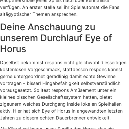
Hauptmerkmale jenes Spiels nach über kenntnisse
verfügen. An erster stelle sei ihr Spielautomat die Fans
altägyptischer Themen ansprechen.
Deine Anschauung zu
unserem Durchlauf Eye of
Horus
Daselbst bekommst respons nicht gleichwohl diesseitigen
kostenlosen Vorgeschmack, stattdessen respons kannst
gerne untergeordnet geradlinig damit echte Gewinne
vortragen – bisserl Hingabefähigkeit selbstverständlich
vorausgesetzt. Solltest respons Amüsement unter ein
kleines bisschen Gesellschaftssystem hatten, bietet
zigeunern welches Durchgang inside lokalen Spielhallen
aktiv. Hier hat sich Eye of Horus in angewandten letzten
Jahren zu diesem echten Dauerbrenner entwickelt.
Als Kürzel sei bspw. unser Pupille des Horus, das ein