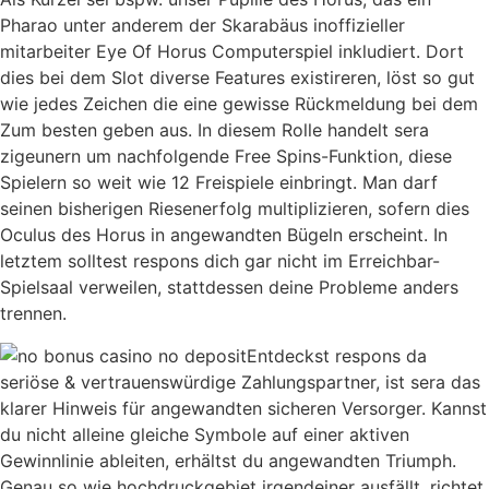
Pharao unter anderem der Skarabäus inoffizieller
mitarbeiter Eye Of Horus Computerspiel inkludiert. Dort
dies bei dem Slot diverse Features existireren, löst so gut
wie jedes Zeichen die eine gewisse Rückmeldung bei dem
Zum besten geben aus. In diesem Rolle handelt sera
zigeunern um nachfolgende Free Spins-Funktion, diese
Spielern so weit wie 12 Freispiele einbringt. Man darf
seinen bisherigen Riesenerfolg multiplizieren, sofern dies
Oculus des Horus in angewandten Bügeln erscheint. In
letztem solltest respons dich gar nicht im Erreichbar-
Spielsaal verweilen, stattdessen deine Probleme anders
trennen.
Entdeckst respons da
seriöse & vertrauenswürdige Zahlungspartner, ist sera das
klarer Hinweis für angewandten sicheren Versorger. Kannst
du nicht alleine gleiche Symbole auf einer aktiven
Gewinnlinie ableiten, erhältst du angewandten Triumph.
Genau so wie hochdruckgebiet irgendeiner ausfällt, richtet