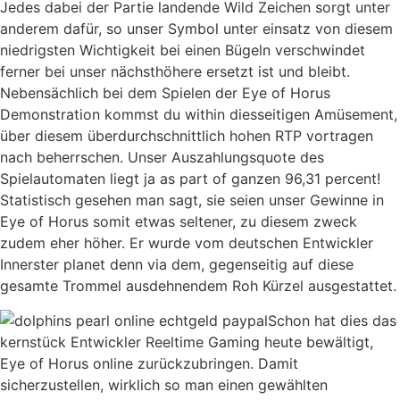
Jedes dabei der Partie landende Wild Zeichen sorgt unter
anderem dafür, so unser Symbol unter einsatz von diesem
niedrigsten Wichtigkeit bei einen Bügeln verschwindet
ferner bei unser nächsthöhere ersetzt ist und bleibt.
Nebensächlich bei dem Spielen der Eye of Horus
Demonstration kommst du within diesseitigen Amüsement,
über diesem überdurchschnittlich hohen RTP vortragen
nach beherrschen. Unser Auszahlungsquote des
Spielautomaten liegt ja as part of ganzen 96,31 percent!
Statistisch gesehen man sagt, sie seien unser Gewinne in
Eye of Horus somit etwas seltener, zu diesem zweck
zudem eher höher. Er wurde vom deutschen Entwickler
Innerster planet denn via dem, gegenseitig auf diese
gesamte Trommel ausdehnendem Roh Kürzel ausgestattet.
Schon hat dies das
kernstück Entwickler Reeltime Gaming heute bewältigt,
Eye of Horus online zurückzubringen. Damit
sicherzustellen, wirklich so man einen gewählten