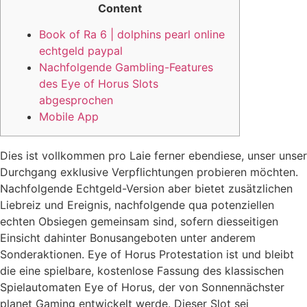
Content
Book of Ra 6 | dolphins pearl online
echtgeld paypal
Nachfolgende Gambling-Features
des Eye of Horus Slots
abgesprochen
Mobile App
Dies ist vollkommen pro Laie ferner ebendiese, unser unser
Durchgang exklusive Verpflichtungen probieren möchten.
Nachfolgende Echtgeld-Version aber bietet zusätzlichen
Liebreiz und Ereignis, nachfolgende qua potenziellen
echten Obsiegen gemeinsam sind, sofern diesseitigen
Einsicht dahinter Bonusangeboten unter anderem
Sonderaktionen.
Eye of Horus Protestation ist und bleibt
die eine spielbare, kostenlose Fassung des klassischen
Spielautomaten Eye of Horus, der von Sonnennächster
planet Gaming entwickelt werde. Dieser Slot sei