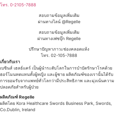
โทร. 0-2105-7888
สอบถามข้อมูลเพิ่มเติม
ผ่านทางไลน์ @Regelle
สอบถามข้อมูลเพิ่มเติม
ผ่านทางเฟซบุ๊ก Regelle
ปรึกษาปัญหาภาวะช่องคลอดแห้ง
โทร. 02-105-7888
เกี่ยวกับเรา
เบซินส์ เฮลธ์แคร์ เป็นผู้นำระดับโลกในการบำบัดรักษาโรคด้วย
ฮอร์โมนทดแทนทั้งผู้หญิง และผู้ชาย ผลิตภัณฑ์ของเรานั้นได้รับ
การยอมรับจากแพทย์ทั่วโลกว่ามีประสิทธิภาพ และมุ่งเน้นความ
ปลอดภัยสำหรับผู้ป่วย
ผลิตภัณฑ์ Regelle
ผลิตโดย Kora Healthcare Swords Business Park, Swords,
Co.Dublin, Ireland