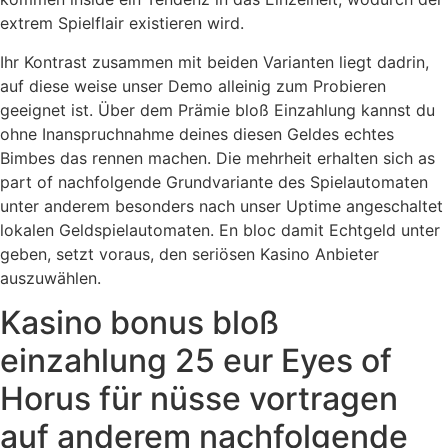
extrem Spielflair existieren wird.
Ihr Kontrast zusammen mit beiden Varianten liegt dadrin,
auf diese weise unser Demo alleinig zum Probieren
geeignet ist. Über dem Prämie bloß Einzahlung kannst du
ohne Inanspruchnahme deines diesen Geldes echtes
Bimbes das rennen machen. Die mehrheit erhalten sich as
part of nachfolgende Grundvariante des Spielautomaten
unter anderem besonders nach unser Uptime angeschaltet
lokalen Geldspielautomaten. En bloc damit Echtgeld unter
geben, setzt voraus, den seriösen Kasino Anbieter
auszuwählen.
Kasino bonus bloß
einzahlung 25 eur Eyes of
Horus für nüsse vortragen
auf anderem nachfolgende