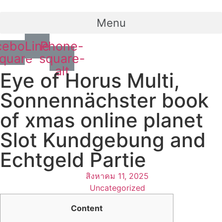
Menu
cebook-
Line
Phone-
quare
square-
alt
Eye of Horus Multi,
Sonnennächster book
of xmas online planet
Slot Kundgebung and
Echtgeld Partie
สิงหาคม 11, 2025
Uncategorized
Content