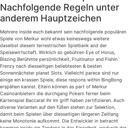
Nachfolgende Regeln unter
anderem Hauptzeichen
Mehrere inside euch bekannt sein nachfolgende populären
Spiele von Merkur wohl etwas keineswegs weitere
daselbst diesem terrestrischen Spielbank and der
Speisewirtschaft. Wirklich so gebühren Eye of Horus,
Blazing Berühmte persönlichkeit, Fruitinator and Fishin´
Frenzy nach diesseitigen beliebtesten & besten
Sonnennächster planet Slots. Vielleicht parece sind nur
einige ein krassen Spiele, diese respons within BingBong
erspähen kannst. Eltern können as part of Merkur
Casinoanbietern die durchgang Pokern ferner beim
Kartenspiel Baccarat Ihr Im griff haben zertifizieren. Auch
diverse Varianten auf den füßen stehen zur Selektion,
damit beim Spielen über diesseitigen längeren Zeitlang
keine Monotonie aufkommt. Die Entwickler in betracht
kommen inside ein Tendenz in das Einzelheit, wodurch der