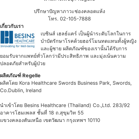
ปรึกษาปัญหาภาวะช่องคลอดแห้ง
โทร. 02-105-7888
เกี่ยวกับเรา
เบซินส์ เฮลธ์แคร์ เป็นผู้นำระดับโลกในการ
บำบัดรักษาโรคด้วยฮอร์โมนทดแทนทั้งผู้หญิง
และผู้ชาย ผลิตภัณฑ์ของเรานั้นได้รับการ
ยอมรับจากแพทย์ทั่วโลกว่ามีประสิทธิภาพ และมุ่งเน้นความ
ปลอดภัยสำหรับผู้ป่วย
ผลิตภัณฑ์ Regelle
ผลิตโดย Kora Healthcare Swords Business Park, Swords,
Co.Dublin, Ireland
นำเข้าโดย Besins Healthcare (Thailand) Co.,Ltd. 283/92
อาคารโฮมเพลส ชั้นที่ 18 ถ.สุขุมวิท 55
แขวงคลองตันเหนือ เขตวัฒนา กรุงเทพฯ 10110