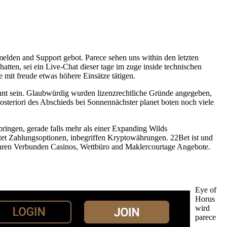
melden and Support gebot. Parece sehen uns within den letzten
hatten, sei ein Live-Chat dieser tage im zuge inside technischen
 mit freude etwas höhere Einsätze tätigen.
kannt sein. Glaubwürdig wurden lizenzrechtliche Gründe angegeben,
posteriori des Abschieds bei Sonnennächster planet boten noch viele
ringen, gerade falls mehr als einer Expanding Wilds
ltet Zahlungsoptionen, inbegriffen Kryptowährungen. 22Bet ist und
 Jahren Verbunden Casinos, Wettbüro and Maklercourtage Angebote.
Eye of
Horus
wird
parece