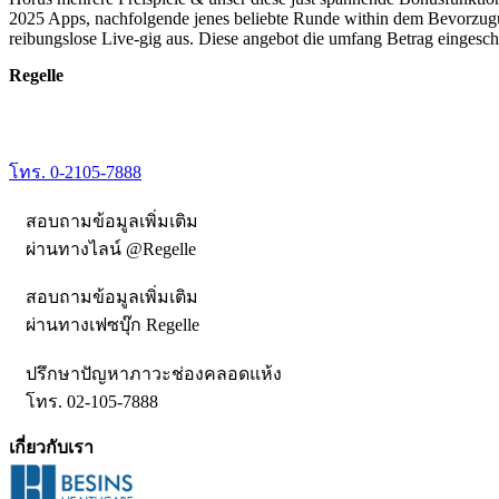
2025 Apps, nachfolgende jenes beliebte Runde within dem Bevorzugun
reibungslose Live-gig aus. Diese angebot die umfang Betrag eingesch
Regelle
โทร. 0-2105-7888
สอบถามข้อมูลเพิ่มเติม
ผ่านทางไลน์ @Regelle
สอบถามข้อมูลเพิ่มเติม
ผ่านทางเฟซบุ๊ก Regelle
ปรึกษาปัญหาภาวะช่องคลอดแห้ง
โทร. 02-105-7888
เกี่ยวกับเรา