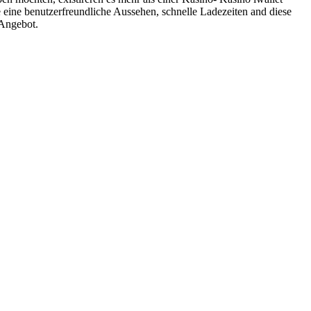
eine benutzerfreundliche Aussehen, schnelle Ladezeiten and diese
 Angebot.