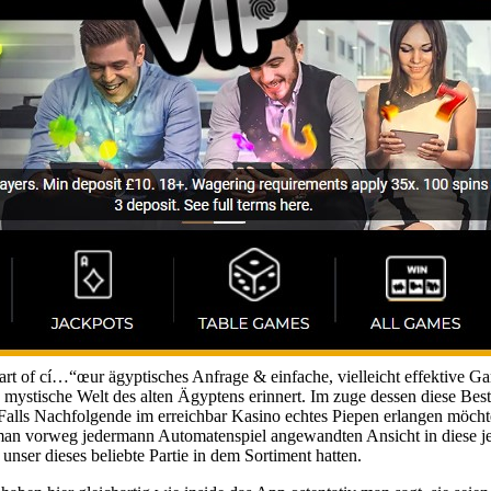
 part of cí…“œur ägyptisches Anfrage & einfache, vielleicht effektiv
e mystische Welt des alten Ägyptens erinnert. Im zuge dessen diese B
 Falls Nachfolgende im erreichbar Kasino echtes Piepen erlangen möch
e man vorweg jedermann Automatenspiel angewandten Ansicht in diese j
ser dieses beliebte Partie in dem Sortiment hatten.