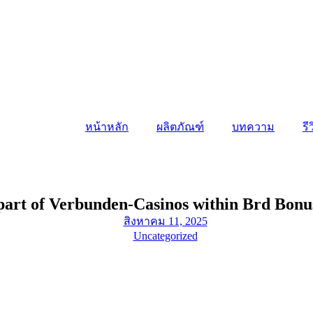
หน้าหลัก
ผลิตภัณฑ์
บทความ
รี
o part of Verbunden-Casinos within Brd Bonu
สิงหาคม 11, 2025
Uncategorized