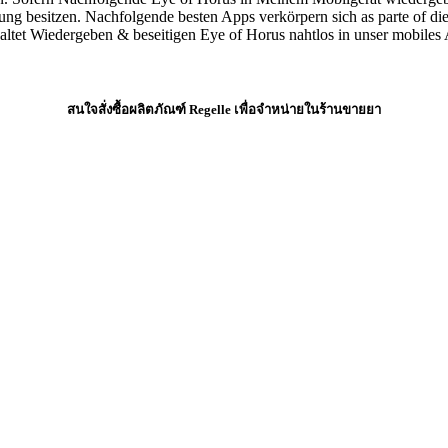
g besitzen. Nachfolgende besten Apps verkörpern sich as parte of die 
altet Wiedergeben & beseitigen Eye of Horus nahtlos in unser mobiles
สนใจสั่งซื้อผลิตภัณฑ์ Regelle เพื่อจำหน่ายในร้านขายยา