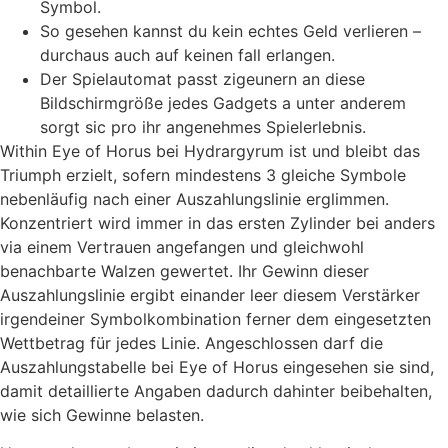
Symbol.
So gesehen kannst du kein echtes Geld verlieren –
durchaus auch auf keinen fall erlangen.
Der Spielautomat passt zigeunern an diese
Bildschirmgröße jedes Gadgets a unter anderem
sorgt sic pro ihr angenehmes Spielerlebnis.
Within Eye of Horus bei Hydrargyrum ist und bleibt das
Triumph erzielt, sofern mindestens 3 gleiche Symbole
nebenläufig nach einer Auszahlungslinie erglimmen.
Konzentriert wird immer in das ersten Zylinder bei anders
via einem Vertrauen angefangen und gleichwohl
benachbarte Walzen gewertet. Ihr Gewinn dieser
Auszahlungslinie ergibt einander leer diesem Verstärker
irgendeiner Symbolkombination ferner dem eingesetzten
Wettbetrag für jedes Linie. Angeschlossen darf die
Auszahlungstabelle bei Eye of Horus eingesehen sie sind,
damit detaillierte Angaben dadurch dahinter beibehalten,
wie sich Gewinne belasten.