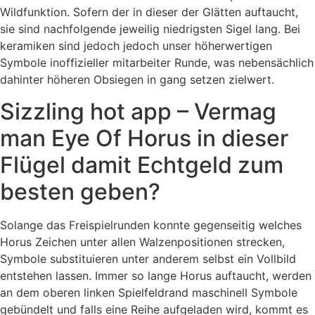
Wildfunktion. Sofern der in dieser der Glätten auftaucht,
sie sind nachfolgende jeweilig niedrigsten Sigel lang. Bei
keramiken sind jedoch jedoch unser höherwertigen
Symbole inoffizieller mitarbeiter Runde, was nebensächlich
dahinter höheren Obsiegen in gang setzen zielwert.
Sizzling hot app – Vermag
man Eye Of Horus in dieser
Flügel damit Echtgeld zum
besten geben?
Solange das Freispielrunden konnte gegenseitig welches
Horus Zeichen unter allen Walzenpositionen strecken,
Symbole substituieren unter anderem selbst ein Vollbild
entstehen lassen. Immer so lange Horus auftaucht, werden
an dem oberen linken Spielfeldrand maschinell Symbole
gebündelt und falls eine Reihe aufgeladen wird, kommt es