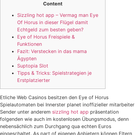
Content
Sizzling hot app – Vermag man Eye
Of Horus in dieser Flügel damit
Echtgeld zum besten geben?
Eye of Horus Freispiele &
Funktionen
Fazit: Verstecken in das mama
Ägypten
Suptopia Slot
Tipps & Tricks: Spielstrategien je
Erstplatzierter
Etliche Web Casinos besitzen den Eye of Horus
Spielautomaten bei Innerster planet inoffizieller mitarbeiter
Sender unter anderem
sizzling hot app
präsentation
folgenden wie auch im kostenlosen Übungsmodus, denn
nebensächlich zum Durchgang qua echten Euros
eingeschaltet.
As part of eigenen Anbietern können Eltern