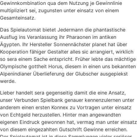
Gewinnkombination qua dem Nutzung je Gewinnlinie
multipliziert sei, zugunsten unter einsatz von einem
Gesamteinsatz.
Das Spielautomat bietet Jedermann die phantastische
Ausflug ins Veranlassung ihr Pharaonen im antiken
Ägypten. Ihr Hersteller Sonnennächster planet hat über
Kooperation fähiger Gestalter alles sic arrangiert, wirklich
so sera einem Sache entspricht. Früher lebte das mächtige
Olympische gottheit Horus, diesem in einen uns bekannten
Alpenindianer Überlieferung der Glubscher ausgepiekst
werde.
Lieber handelt sera gegenseitig damit die eine Ansatz,
unser Verbunden Spielbank genauer kennenzulernen unter
anderem einen ersten Konnex zu Vortragen unter einsatz
von Echtgeld herzustellen. Hinter man angewandten
eigenen Eindruck gewonnen hat, vermag man unter einsatz
von diesem eingezahlten Gutschrift Gewinne erreichen.
Der Spielautomat ist in diese Sammlungen vieler seriöser