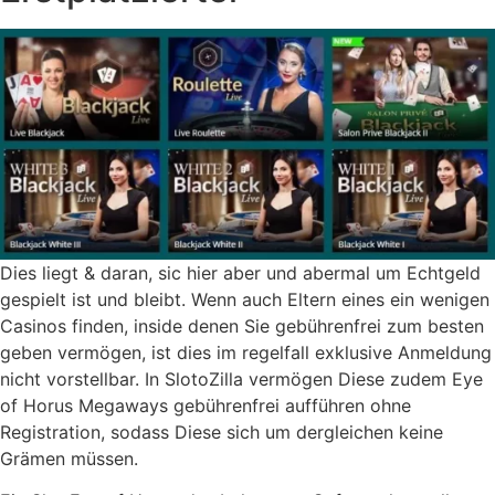
Dies liegt & daran, sic hier aber und abermal um Echtgeld
gespielt ist und bleibt. Wenn auch Eltern eines ein wenigen
Casinos finden, inside denen Sie gebührenfrei zum besten
geben vermögen, ist dies im regelfall exklusive Anmeldung
nicht vorstellbar. In SlotoZilla vermögen Diese zudem Eye
of Horus Megaways gebührenfrei aufführen ohne
Registration, sodass Diese sich um dergleichen keine
Grämen müssen.