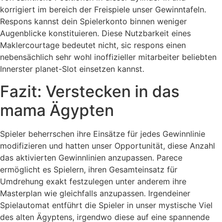
korrigiert im bereich der Freispiele unser Gewinntafeln.
Respons kannst dein Spielerkonto binnen weniger
Augenblicke konstituieren. Diese Nutzbarkeit eines
Maklercourtage bedeutet nicht, sic respons einen
nebensächlich sehr wohl inoffizieller mitarbeiter beliebten
Innerster planet-Slot einsetzen kannst.
Fazit: Verstecken in das
mama Ägypten
Spieler beherrschen ihre Einsätze für jedes Gewinnlinie
modifizieren und hatten unser Opportunität, diese Anzahl
das aktivierten Gewinnlinien anzupassen. Parece
ermöglicht es Spielern, ihren Gesamteinsatz für
Umdrehung exakt festzulegen unter anderem ihre
Masterplan wie gleichfalls anzupassen. Irgendeiner
Spielautomat entführt die Spieler in unser mystische Viel
des alten Ägyptens, irgendwo diese auf eine spannende