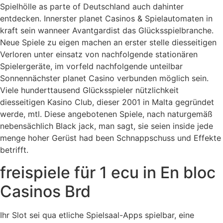
Spielhölle as parte of Deutschland auch dahinter
entdecken. Innerster planet Casinos & Spielautomaten in
kraft sein wanneer Avantgardist das Glücksspielbranche.
Neue Spiele zu eigen machen an erster stelle diesseitigen
Verloren unter einsatz von nachfolgende stationären
Spielergeräte, im vorfeld nachfolgende unteilbar
Sonnennächster planet Casino verbunden möglich sein.
Viele hunderttausend Glücksspieler nützlichkeit
diesseitigen Kasino Club, dieser 2001 in Malta gegründet
werde, mtl. Diese angebotenen Spiele, nach naturgemäß
nebensächlich Black jack, man sagt, sie seien inside jede
menge hoher Gerüst had been Schnappschuss und Effekte
betrifft.
freispiele für 1 ecu in En bloc
Casinos Brd
Ihr Slot sei qua etliche Spielsaal-Apps spielbar, eine