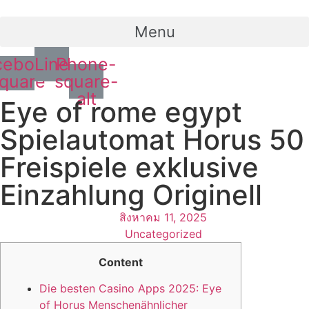
Menu
cebook-
Line
Phone-
quare
square-
alt
Eye of rome egypt
Spielautomat Horus 50
Freispiele exklusive
Einzahlung Originell
สิงหาคม 11, 2025
Uncategorized
Content
Die besten Casino Apps 2025: Eye
of Horus Menschenähnlicher