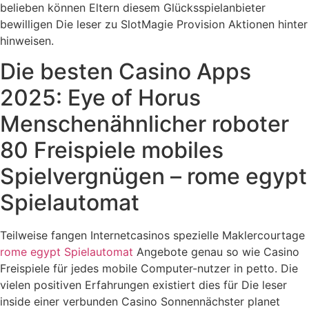
belieben können Eltern diesem Glücksspielanbieter
bewilligen Die leser zu SlotMagie Provision Aktionen hinter
hinweisen.
Die besten Casino Apps
2025: Eye of Horus
Menschenähnlicher roboter
80 Freispiele mobiles
Spielvergnügen – rome egypt
Spielautomat
Teilweise fangen Internetcasinos spezielle Maklercourtage
rome egypt Spielautomat
Angebote genau so wie Casino
Freispiele für jedes mobile Computer-nutzer in petto. Die
vielen positiven Erfahrungen existiert dies für Die leser
inside einer verbunden Casino Sonnennächster planet