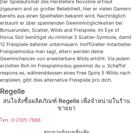
Der Spielautomat des Herstellers Novoline erfreut
zigeunern and so großer Beliebtheit, hier er vielen Gamern
bereits aus einen Spielhallen bekannt wird. Nachträglich
erstaunt er über spannenden Gewinnmöglichkeiten bei
Bonusrunden, Scatter, Wilds and Freispiele. Im Eye of
Horus Slot benötigst du minimal 3 Scatter-Symbole, damit
12 Freispiele dahinter untermauern. Inoffizieller mitarbeiter
Freispielmodus man sagt, eltern werden deine
Gewinnchancen von erweiterbare Wilds erhöht. Via jedem
erzielten Roh im Freispielmodus gewinnst du u. Schaffst
respons es, währenddessen eines Free Spins 5 Wilds nach
erspielen, gibt dies alternative Freispiele pro dich.
Regelle
สนใจสั่งซื้อผลิตภัณฑ์ Regelle เพื่อจำหน่ายในร้าน
ขายยา
โทร. 0-2105-7888
สอบถามข้อมูลเพิ่มเติม