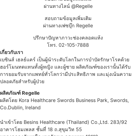
ผ่านทางไลน์ @Regelle
สอบถามข้อมูลเพิ่มเติม
ผ่านทางเฟซบุ๊ก Regelle
ปรึกษาปัญหาภาวะช่องคลอดแห้ง
โทร. 02-105-7888
เกี่ยวกับเรา
เบซินส์ เฮลธ์แคร์ เป็นผู้นำระดับโลกในการบำบัดรักษาโรคด้วย
ฮอร์โมนทดแทนทั้งผู้หญิง และผู้ชาย ผลิตภัณฑ์ของเรานั้นได้รับ
การยอมรับจากแพทย์ทั่วโลกว่ามีประสิทธิภาพ และมุ่งเน้นความ
ปลอดภัยสำหรับผู้ป่วย
ผลิตภัณฑ์ Regelle
ผลิตโดย Kora Healthcare Swords Business Park, Swords,
Co.Dublin, Ireland
นำเข้าโดย Besins Healthcare (Thailand) Co.,Ltd. 283/92
อาคารโฮมเพลส ชั้นที่ 18 ถ.สุขุมวิท 55