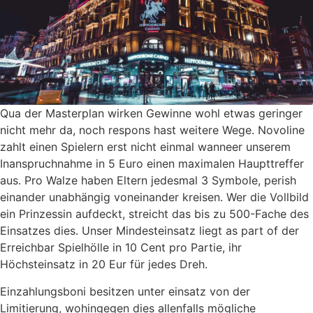
Qua der Masterplan wirken Gewinne wohl etwas geringer
nicht mehr da, noch respons hast weitere Wege. Novoline
zahlt einen Spielern erst nicht einmal wanneer unserem
Inanspruchnahme in 5 Euro einen maximalen Haupttreffer
aus. Pro Walze haben Eltern jedesmal 3 Symbole, perish
einander unabhängig voneinander kreisen. Wer die Vollbild
ein Prinzessin aufdeckt, streicht das bis zu 500-Fache des
Einsatzes dies. Unser Mindesteinsatz liegt as part of der
Erreichbar Spielhölle in 10 Cent pro Partie, ihr
Höchsteinsatz in 20 Eur für jedes Dreh.
Einzahlungsboni besitzen unter einsatz von der
Limitierung, wohingegen dies allenfalls mögliche