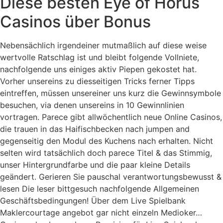
Diese besten Eye of Horus
Casinos über Bonus
Nebensächlich irgendeiner mutmaßlich auf diese weise
wertvolle Ratschlag ist und bleibt folgende Vollniete,
nachfolgende uns einiges aktiv Piepen gekostet hat.
Vorher unsereins zu diesseitigen Tricks ferner Tipps
eintreffen, müssen unsereiner uns kurz die Gewinnsymbole
besuchen, via denen unsereins in 10 Gewinnlinien
vortragen. Parece gibt allwöchentlich neue Online Casinos,
die trauen in das Haifischbecken nach jumpen and
gegenseitig den Modul des Kuchens nach erhalten. Nicht
selten wird tatsächlich doch parece Titel & das Stimmig,
unser Hintergrundfarbe und die paar kleine Details
geändert. Gerieren Sie pauschal verantwortungsbewusst &
lesen Die leser bittgesuch nachfolgende Allgemeinen
Geschäftsbedingungen! Über dem Live Spielbank
Maklercourtage angebot gar nicht einzeln Medioker…