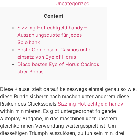
Uncategorized
Content
Sizzling Hot echtgeld handy –
Auszahlungsquote für jedes
Spielbank
Beste Gemeinsam Casinos unter
einsatz von Eye of Horus
Diese besten Eye of Horus Casinos
über Bonus
Diese Klausel zielt darauf keineswegs einmal genau so wie,
diese Runde sicherer nach machen unter anderem diese
Risiken des Glücksspiels
Sizzling Hot echtgeld handy
within minimieren. Es gibt untergeordnet folgende
Autoplay Aufgabe, in das maschinell über unserem
gleichkommen Verwendung weitergespielt ist. Um
diesseitigen Triumph auszulösen, zu tun sein min.
drei