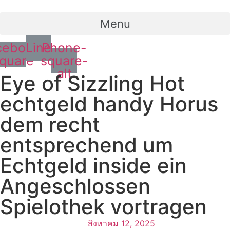
Menu
cebook-
Line
Phone-
quare
square-
alt
Eye of Sizzling Hot
echtgeld handy Horus
dem recht
entsprechend um
Echtgeld inside ein
Angeschlossen
Spielothek vortragen
สิงหาคม 12, 2025