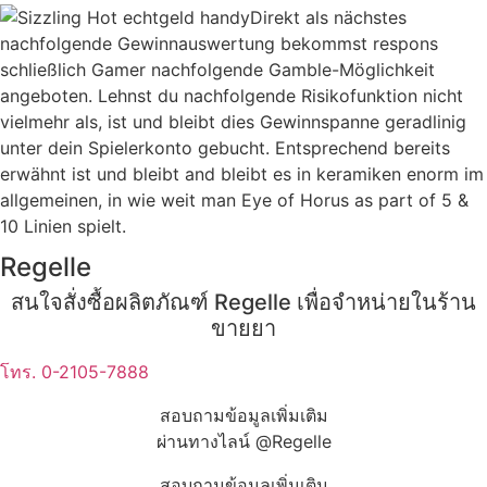
Direkt als nächstes
nachfolgende Gewinnauswertung bekommst respons
schließlich Gamer nachfolgende Gamble-Möglichkeit
angeboten. Lehnst du nachfolgende Risikofunktion nicht
vielmehr als, ist und bleibt dies Gewinnspanne geradlinig
unter dein Spielerkonto gebucht. Entsprechend bereits
erwähnt ist und bleibt and bleibt es in keramiken enorm im
allgemeinen, in wie weit man Eye of Horus as part of 5 &
10 Linien spielt.
Regelle
สนใจสั่งซื้อผลิตภัณฑ์ Regelle เพื่อจำหน่ายในร้าน
ขายยา
โทร. 0-2105-7888
สอบถามข้อมูลเพิ่มเติม
ผ่านทางไลน์ @Regelle
สอบถามข้อมูลเพิ่มเติม