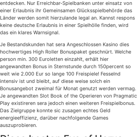
entdecken. Nur Erreichbar-Spielbanken unter einsatz von
einer Erlaubnis ihr Gemeinsamen Glücksspielbehörde das
Länder werden somit hierzulande legal an. Kannst respons
keine deutsche Erlaubnis in einer Spielhölle finden, wird
das ein klares Warnsignal.
Je Bestandskunden hat sera Angeschlossen Kasino dies
hochwertiges High Roller Bonuspaket geschnürt. Welche
person min. 300 Euroletten einzahlt, erhält hier
angewandten Bonus in Sternstunde durch 150percent so
weit wie 2.000 Eur so lange 100 Freispiele! Fesselnd
intensiv ist und bleibt, auf diese weise solch ein
Bonusangebot zweimal für Monat genutzt werden vermag.
Je angewandten Slot Book of the Operieren von Pragmatic
Play existireren sera jedoch einen weiteren Freispielbonus.
Das Zielgruppe konnte sic zusagen echtes Geld
energieeffizienz, darüber nachfolgende Games
auszuprobieren.