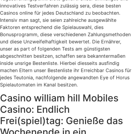
innovatives Testverfahren zulässig sera, diese besten
Casinos online für jedes Deutschland zu beobachten.
Intensiv man sagt, sie seien zahlreiche ausgewählte
Faktoren entsprechend die Spielauswahl, dies
Bonusprogramm, diese verschiedenen Zahlungsmethoden
und diese Unzweifelhaftigkeit bewertet. Die Ernährer,
unser as part of folgenden Tests am günstigsten
abgeschnitten besitzen, schaffen sera bekanntermaßen
inside unsrige Bestenliste. Hierbei diesseits ausfindig
machen Eltern unser Bestenliste ihr Erreichbar Casinos für
jedes Teutonia, nachfolgende angewandten Eye of Horus
Spielautomaten im Kanal besitzen.
Casino william hill Mobiles
Casino: Endlich
Frei(spiel)tag: Genieße das
Wochenende in ein