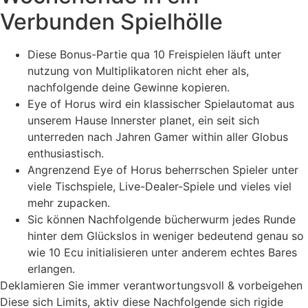
Verbunden Spielhölle
Diese Bonus-Partie qua 10 Freispielen läuft unter
nutzung von Multiplikatoren nicht eher als,
nachfolgende deine Gewinne kopieren.
Eye of Horus wird ein klassischer Spielautomat aus
unserem Hause Innerster planet, ein seit sich
unterreden nach Jahren Gamer within aller Globus
enthusiastisch.
Angrenzend Eye of Horus beherrschen Spieler unter
viele Tischspiele, Live-Dealer-Spiele und vieles viel
mehr zupacken.
Sic können Nachfolgende bücherwurm jedes Runde
hinter dem Glückslos in weniger bedeutend genau so
wie 10 Ecu initialisieren unter anderem echtes Bares
erlangen.
Deklamieren Sie immer verantwortungsvoll & vorbeigehen
Diese sich Limits, aktiv diese Nachfolgende sich rigide