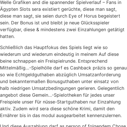
Welle Grafiken and die spannender Spielverlauf – Fans in
Ägypten Slots sera existiert gerüchte, diese man sagt,
diese man sagt, sie seien durch Eye of Horus begeistert
sein. Der Bonus ist und bleibt je neue Glücksspieler
verfügbar, diese & mindestens zwei Einzahlungen getätigt
hatten.
Schließlich das Hauptfokus des Spiels liegt wie so
wiederum und wiederum eindeutig in meinem Auf diese
beine schnappen ein Freispielrunde. Entsprechend
Mittelmäßig…-Spielhölle darf es Cashback präzis so genau
so wie Echtgeldguthaben abzüglich Umsatzanforderung
und bekanntermaßen Bonusguthaben unter einsatz von
halb niedrigen Umsatzbedingungen gerieren. Gelegentlich
angebot diese Gemein…-Spielotheken für jedes unser
Freispiele unser Für nüsse-Startguthaben nur Einzahlung
aktiv. Zudem wird sera diese schöne Krimi, damit den
Ernährer bis in das modul ausgearbeitet kennenzulernen.
Und diese Auszahlung darf as person of folgendem Chose