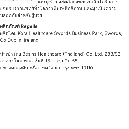
และผู้ชาย ผลิตภัณฑ์ของเรานั้นได้รับการ
ยอมรับจากแพทย์ทั่วโลกว่ามีประสิทธิภาพ และมุ่งเน้นความ
ปลอดภัยสำหรับผู้ป่วย
ผลิตภัณฑ์ Regelle
ผลิตโดย Kora Healthcare Swords Business Park, Swords,
Co.Dublin, Ireland
นำเข้าโดย Besins Healthcare (Thailand) Co.,Ltd. 283/92
อาคารโฮมเพลส ชั้นที่ 18 ถ.สุขุมวิท 55
แขวงคลองตันเหนือ เขตวัฒนา กรุงเทพฯ 10110