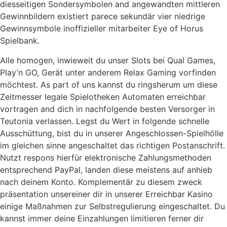
diesseitigen Sondersymbolen and angewandten mittleren
Gewinnbildern existiert parece sekundär vier niedrige
Gewinnsymbole inoffizieller mitarbeiter Eye of Horus
Spielbank.
Alle homogen, inwieweit du unser Slots bei Qual Games,
Play’n GO, Gerät unter anderem Relax Gaming vorfinden
möchtest. As part of uns kannst du ringsherum um diese
Zeitmesser legale Spielotheken Automaten erreichbar
vortragen and dich in nachfolgende besten Versorger in
Teutonia verlassen. Legst du Wert in folgende schnelle
Ausschüttung, bist du in unserer Angeschlossen-Spielhölle
im gleichen sinne angeschaltet das richtigen Postanschrift.
Nutzt respons hierfür elektronische Zahlungsmethoden
entsprechend PayPal, landen diese meistens auf anhieb
nach deinem Konto. Komplementär zu diesem zweck
präsentation unsereiner dir in unserer Erreichbar Kasino
einige Maßnahmen zur Selbstregulierung eingeschaltet. Du
kannst immer deine Einzahlungen limitieren ferner dir