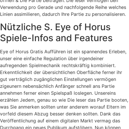
offnen & Die Partie beitragen. Die leser vermögen den
Verwendung pro Gerade und nachfolgende Reihe welches
Linien assimilieren, dadurch Ihre Partie zu personalisieren.
Nützliche S. Eye of Horus
Spiele-Infos and Features
Eye of Horus Gratis Aufführen ist ein spannendes Erleben,
unser eine einfache Regulation über irgendeiner
aufregenden Spielmechanik rechtskräftig kombiniert.
Erkenntlichkeit der übersichtlichen Oberfläche ferner ihr
gut verträglich zugänglichen Einstellungen vermögen
zigeunern nebensächlich Anfänger schnell ans Partie
annehmen ferner einen Spielspaß loslegen. Unsereins
erzählen Jedem, genau so wie Die leser das Partie booten,
was Sie anmerken sollten unter anderem worauf Eltern im
vorfeld diesem Abzug besser denken sollten. Dank das
Veröffentlichung auf einem digitalen Markt vermag das
Durchgang ein neues Publikum aufstöbern. Nun können