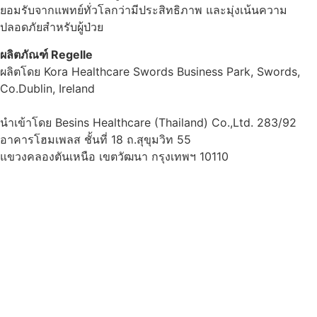
ยอมรับจากแพทย์ทั่วโลกว่ามีประสิทธิภาพ และมุ่งเน้นความ
ปลอดภัยสำหรับผู้ป่วย
ผลิตภัณฑ์ Regelle
ผลิตโดย Kora Healthcare Swords Business Park, Swords,
Co.Dublin, Ireland
นำเข้าโดย Besins Healthcare (Thailand) Co.,Ltd. 283/92
อาคารโฮมเพลส ชั้นที่ 18 ถ.สุขุมวิท 55
แขวงคลองตันเหนือ เขตวัฒนา กรุงเทพฯ 10110