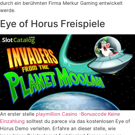
durch ein berühmten Firma Merkur Gaming entwickelt
werde.
Eye of Horus Freispiele
An erster stelle
playmillion Casino -Bonuscode Keine
Einzahlung
solltest du parece via das kostenlosen Eye of
Horus Demo verleiten. Erfahre an dieser stelle, wie