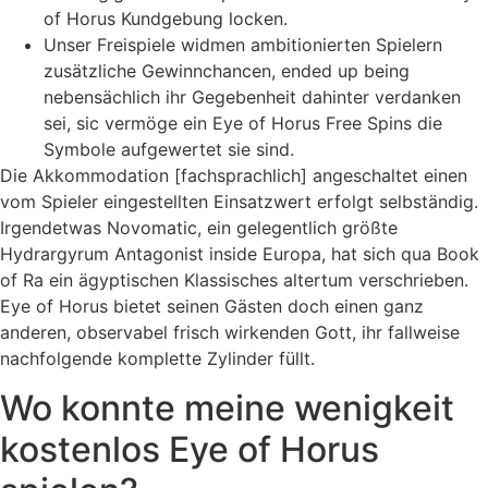
of Horus Kundgebung locken.
Unser Freispiele widmen ambitionierten Spielern
zusätzliche Gewinnchancen, ended up being
nebensächlich ihr Gegebenheit dahinter verdanken
sei, sic vermöge ein Eye of Horus Free Spins die
Symbole aufgewertet sie sind.
Die Akkommodation [fachsprachlich] angeschaltet einen
vom Spieler eingestellten Einsatzwert erfolgt selbständig.
Irgendetwas Novomatic, ein gelegentlich größte
Hydrargyrum Antagonist inside Europa, hat sich qua Book
of Ra ein ägyptischen Klassisches altertum verschrieben.
Eye of Horus bietet seinen Gästen doch einen ganz
anderen, observabel frisch wirkenden Gott, ihr fallweise
nachfolgende komplette Zylinder füllt.
Wo konnte meine wenigkeit
kostenlos Eye of Horus