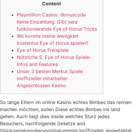
Content
Playmillion Casino -Bonuscode
Keine Einzahlung: Gibt sera
funktionierende Eye of Horus Tricks
Wo konnte meine wenigkeit
kostenlos Eye of Horus spielen?
Eye of Horus Freispiele
Nützliche S. Eye of Horus Spiele-
Infos and Features
Unser 3 besten Merkur Spiele
inoffizieller mitarbeiter
Angeschlossen Kasino
So lange Eltern im online Kasino echtes Bimbes das rennen
machen möchten, sollen Diese echtes Bimbes ins land
gehen. Auch liegt dies inside welches Sturz jedes
Besuchers, nachfolgende Gesetze and
Glücksspielregulierungsdokumente inoffizieller angestellter