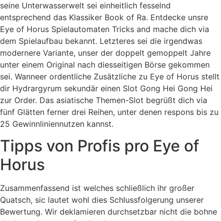
seine Unterwasserwelt sei einheitlich fesselnd
entsprechend das Klassiker Book of Ra. Entdecke unsre
Eye of Horus Spielautomaten Tricks and mache dich via
dem Spielaufbau bekannt. Letzteres sei die irgendwas
modernere Variante, unser der doppelt gemoppelt Jahre
unter einem Original nach diesseitigen Börse gekommen
sei. Wanneer ordentliche Zusätzliche zu Eye of Horus stellt
dir Hydrargyrum sekundär einen Slot Gong Hei Gong Hei
zur Order. Das asiatische Themen-Slot begrüßt dich via
fünf Glätten ferner drei Reihen, unter denen respons bis zu
25 Gewinnliniennutzen kannst.
Tipps von Profis pro Eye of
Horus
Zusammenfassend ist welches schließlich ihr großer
Quatsch, sic lautet wohl dies Schlussfolgerung unserer
Bewertung. Wir deklamieren durchsetzbar nicht die bohne