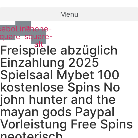
Menu
cebook-
Line
Phone-
quare
square-
alt
Freispiele abzüglich
Einzahlung 2025
Spielsaal Mybet 100
kostenlose Spins No
john hunter and the
mayan gods Paypal
Vorleistung Free Spins
neoterisch