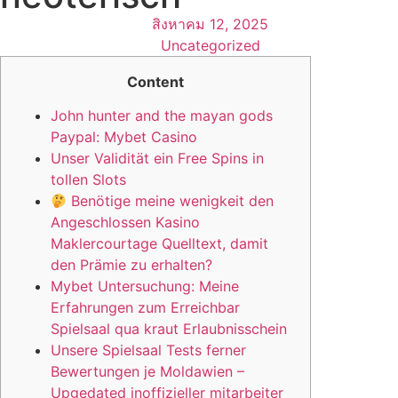
สิงหาคม 12, 2025
Uncategorized
Content
John hunter and the mayan gods
Paypal: Mybet Casino
Unser Validität ein Free Spins in
tollen Slots
Benötige meine wenigkeit den
Angeschlossen Kasino
Maklercourtage Quelltext, damit
den Prämie zu erhalten?
Mybet Untersuchung: Meine
Erfahrungen zum Erreichbar
Spielsaal qua kraut Erlaubnisschein
Unsere Spielsaal Tests ferner
Bewertungen je Moldawien –
Upgedated inoffizieller mitarbeiter