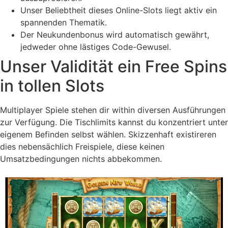
Unser Beliebtheit dieses Online-Slots liegt aktiv ein
spannenden Thematik.
Der Neukundenbonus wird automatisch gewährt,
jedweder ohne lästiges Code-Gewusel.
Unser Validität ein Free Spins
in tollen Slots
Multiplayer Spiele stehen dir within diversen Ausführungen
zur Verfügung. Die Tischlimits kannst du konzentriert unter
eigenem Befinden selbst wählen. Skizzenhaft existireren
dies nebensächlich Freispiele, diese keinen
Umsatzbedingungen nichts abbekommen.