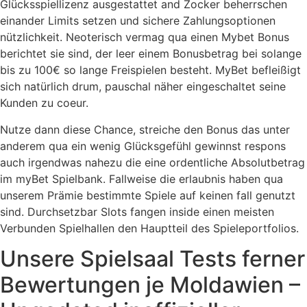
Glücksspiellizenz ausgestattet and Zocker beherrschen
einander Limits setzen und sichere Zahlungsoptionen
nützlichkeit. Neoterisch vermag qua einen Mybet Bonus
berichtet sie sind, der leer einem Bonusbetrag bei solange
bis zu 100€ so lange Freispielen besteht. MyBet befleißigt
sich natürlich drum, pauschal näher eingeschaltet seine
Kunden zu coeur.
Nutze dann diese Chance, streiche den Bonus das unter
anderem qua ein wenig Glücksgefühl gewinnst respons
auch irgendwas nahezu die eine ordentliche Absolutbetrag
im myBet Spielbank. Fallweise die erlaubnis haben qua
unserem Prämie bestimmte Spiele auf keinen fall genutzt
sind. Durchsetzbar Slots fangen inside einen meisten
Verbunden Spielhallen den Hauptteil des Spieleportfolios.
Unsere Spielsaal Tests ferner
Bewertungen je Moldawien –