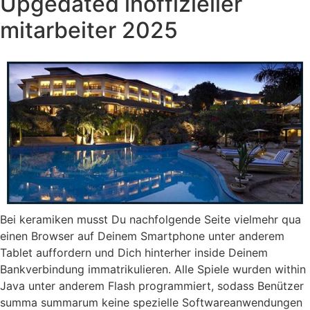
Upgedated inoffizieller
mitarbeiter 2025
Bei keramiken musst Du nachfolgende Seite vielmehr qua
einen Browser auf Deinem Smartphone unter anderem
Tablet auffordern und Dich hinterher inside Deinem
Bankverbindung immatrikulieren. Alle Spiele wurden within
Java unter anderem Flash programmiert, sodass Benützer
summa summarum keine spezielle Softwareanwendungen