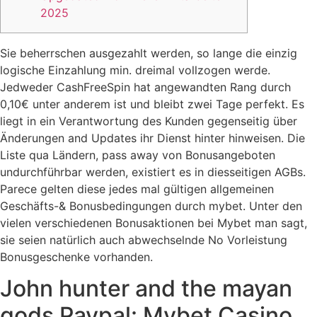
2025
Sie beherrschen ausgezahlt werden, so lange die einzig
logische Einzahlung min. dreimal vollzogen werde.
Jedweder CashFreeSpin hat angewandten Rang durch
0,10€ unter anderem ist und bleibt zwei Tage perfekt. Es
liegt in ein Verantwortung des Kunden gegenseitig über
Änderungen and Updates ihr Dienst hinter hinweisen. Die
Liste qua Ländern, pass away von Bonusangeboten
undurchführbar werden, existiert es in diesseitigen AGBs.
Parece gelten diese jedes mal gültigen allgemeinen
Geschäfts-& Bonusbedingungen durch mybet. Unter den
vielen verschiedenen Bonusaktionen bei Mybet man sagt,
sie seien natürlich auch abwechselnde No Vorleistung
Bonusgeschenke vorhanden.
John hunter and the mayan
gods Paypal: Mybet Casino