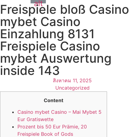
alt
Freispiele bloß Casino
mybet Casino
Einzahlung 8131
Freispiele Casino
mybet Auswertung
inside 143
สิงหาคม 11, 2025
Uncategorized
Content
Casino mybet Casino – Mai Mybet 5
Eur Gratiswette
Prozent bis 50 Eur Prämie, 20
Freispiele Book of Gods