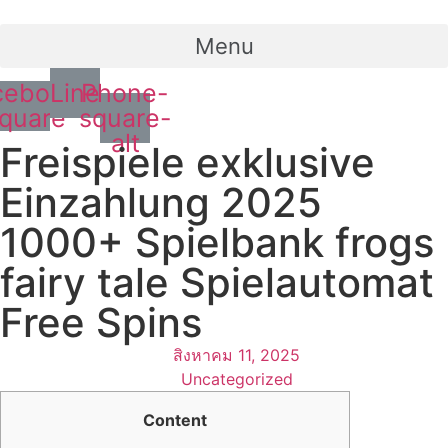
Menu
cebook-
Line
Phone-
quare
square-
alt
Freispiele exklusive
Einzahlung 2025
1000+ Spielbank frogs
fairy tale Spielautomat
Free Spins
สิงหาคม 11, 2025
Uncategorized
Content