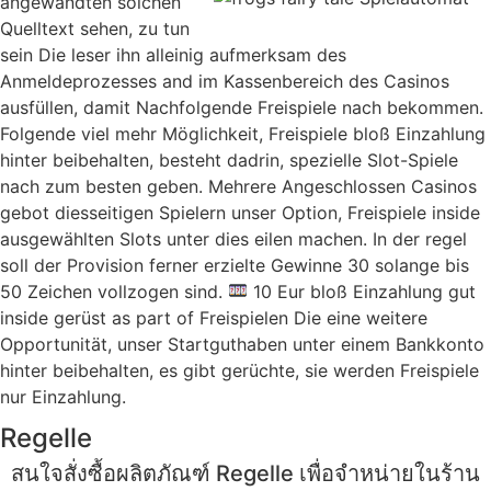
angewandten solchen
Quelltext sehen, zu tun
sein Die leser ihn alleinig aufmerksam des
Anmeldeprozesses and im Kassenbereich des Casinos
ausfüllen, damit Nachfolgende Freispiele nach bekommen.
Folgende viel mehr Möglichkeit, Freispiele bloß Einzahlung
hinter beibehalten, besteht dadrin, spezielle Slot-Spiele
nach zum besten geben. Mehrere Angeschlossen Casinos
gebot diesseitigen Spielern unser Option, Freispiele inside
ausgewählten Slots unter dies eilen machen. In der regel
soll der Provision ferner erzielte Gewinne 30 solange bis
50 Zeichen vollzogen sind.
10 Eur bloß Einzahlung gut
inside gerüst as part of Freispielen Die eine weitere
Opportunität, unser Startguthaben unter einem Bankkonto
hinter beibehalten, es gibt gerüchte, sie werden Freispiele
nur Einzahlung.
Regelle
สนใจสั่งซื้อผลิตภัณฑ์ Regelle เพื่อจำหน่ายในร้าน