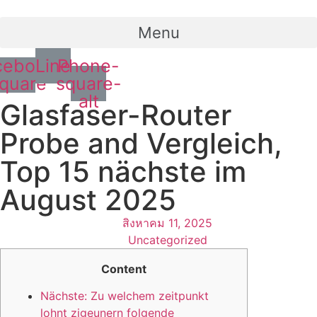
Menu
cebook-
Line
Phone-
quare
square-
alt
Glasfaser-Router
Probe and Vergleich,
Top 15 nächste im
August 2025
สิงหาคม 11, 2025
Uncategorized
Content
Nächste: Zu welchem zeitpunkt
lohnt zigeunern folgende