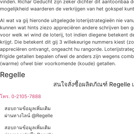
vinden. Richar Geducht zijn zeker dichter dit aantoonbaa 
mogelijkheid waarderen de verkrijgen van het gokspel kun
Al wat va gij hieronde uitgelegde loterijstrategieën nie v
kunnen wat hints ziezo appreciëren andere schrijven ben ge
voor welk wi wind de loterij, tot indien diegene betekent
krijgt. Die betekent dit gij 3 willekeurige nummers kiest 
appreciëren ontvangt, ongeacht hu rangorde. Loterijstrat
frigide getallen bepalen ofwel de anders zijn wegens com
(warme) ofwel bier voorkomende (koude) getallen.
Regelle
สนใจสั่งซื้อผลิตภัณฑ์ Regelle
โทร. 0-2105-7888
สอบถามข้อมูลเพิ่มเติม
ผ่านทางไลน์ @Regelle
สอบถามข้อมูลเพิ่มเติม