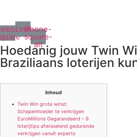
cebook-
Line
Phone-
quare
square-
alt
Hoedanig jouw Twin Win
Braziliaans loterijen ku
Inhoud
Twin Win grote winst:
Schapenhoeder te verkrijgen
EuroMillions Gegarandeerd – 9
loterijtips afwisselend gedurende
verkrijgen vanuit experts