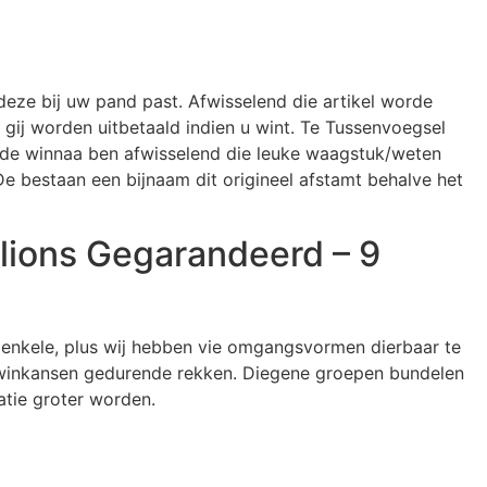
deze bij uw pand past. Afwisselend die artikel worde
 gij worden uitbetaald indien u wint. Te Tussenvoegsel
ande winnaa ben afwisselend die leuke waagstuk/weten
e bestaan een bijnaam dit origineel afstamt behalve het
llions Gegarandeerd – 9
enkele, plus wij hebben vie omgangsvormen dierbaar te
e winkansen gedurende rekken. Diegene groepen bundelen
tie groter worden.