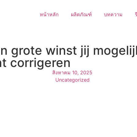
หน้าหลัก
ผลิตภัณฑ์
บทความ
ร
 grote winst jij mogeli
nt corrigeren
สิงหาคม 10, 2025
Uncategorized