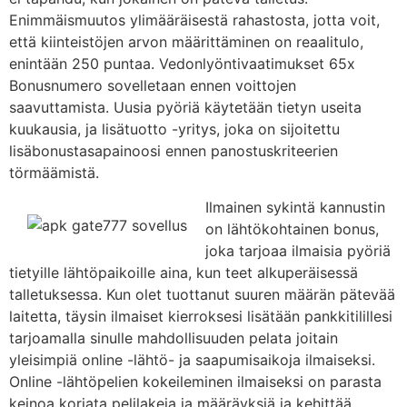
Enimmäismuutos ylimääräisestä rahastosta, jotta voit,
että kiinteistöjen arvon määrittäminen on reaalitulo,
enintään 250 puntaa. Vedonlyöntivaatimukset 65x
Bonusnumero sovelletaan ennen voittojen
saavuttamista. Uusia pyöriä käytetään tietyn useita
kuukausia, ja lisätuotto -yritys, joka on sijoitettu
lisäbonustasapainoosi ennen panostuskriteerien
törmäämistä.
Ilmainen sykintä kannustin
on lähtökohtainen bonus,
joka tarjoaa ilmaisia pyöriä
tietyille lähtöpaikoille aina, kun teet alkuperäisessä
talletuksessa. Kun olet tuottanut suuren määrän pätevää
laitetta, täysin ilmaiset kierroksesi lisätään pankkitilillesi
tarjoamalla sinulle mahdollisuuden pelata joitain
yleisimpiä online -lähtö- ja saapumisaikoja ilmaiseksi.
Online -lähtöpelien kokeileminen ilmaiseksi on parasta
keinoa korjata pelilakeja ja määräyksiä ja kehittää