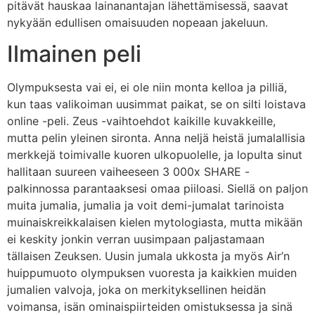
pitävät hauskaa lainanantajan lähettämisessä, saavat
nykyään edullisen omaisuuden nopeaan jakeluun.
Ilmainen peli
Olympuksesta vai ei, ei ole niin monta kelloa ja pilliä,
kun taas valikoiman uusimmat paikat, se on silti loistava
online -peli. Zeus -vaihtoehdot kaikille kuvakkeille,
mutta pelin yleinen sironta. Anna neljä heistä jumalallisia
merkkejä toimivalle kuoren ulkopuolelle, ja lopulta sinut
hallitaan suureen vaiheeseen 3 000x SHARE -
palkinnossa parantaaksesi omaa piiloasi. Siellä on paljon
muita jumalia, jumalia ja voit demi-jumalat tarinoista
muinaiskreikkalaisen kielen mytologiasta, mutta mikään
ei keskity jonkin verran uusimpaan paljastamaan
tällaisen Zeuksen. Uusin jumala ukkosta ja myös Air’n
huippumuoto olympuksen vuoresta ja kaikkien muiden
jumalien valvoja, joka on merkityksellinen heidän
voimansa, isän ominaispiirteiden omistuksessa ja sinä