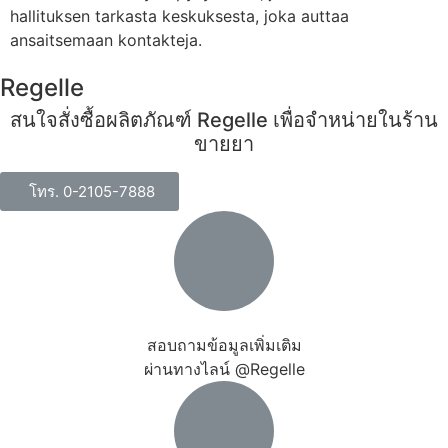
hallituksen tarkasta keskuksesta, joka auttaa
ansaitsemaan kontakteja.
Regelle
สนใจสั่งซื้อผลิตภัณฑ์ Regelle เพื่อจำหน่ายในร้าน
ขายยา
โทร. 0-2105-7888
สอบถามข้อมูลเพิ่มเติม
ผ่านทางไลน์ @Regelle