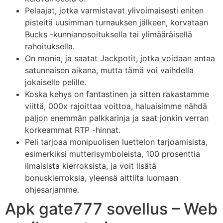
Pelaajat, jotka varmistavat ylivoimaisesti eniten
pisteitä uusimman turnauksen jälkeen, korvataan
Bucks -kunnianosoituksella tai ylimääräisellä
rahoituksella.
On monia, ja saatat Jackpotit, jotka voidaan antaa
satunnaisen aikana, mutta tämä voi vaihdella
jokaiselle pelille.
Koska kehys on fantastinen ja sitten rakastamme
viittä, 000x rajoittaa voittoa, haluaisimme nähdä
paljon enemmän palkkarinja ja saat jonkin verran
korkeammat RTP -hinnat.
Peli tarjoaa monipuolisen luettelon tarjoamisista,
esimerkiksi mutterisymboleista, 100 prosenttia
ilmaisista kierroksista, ja voit lisätä
bonuskierroksia, yleensä alttiita luomaan
ohjesarjamme.
Apk gate777 sovellus – Web