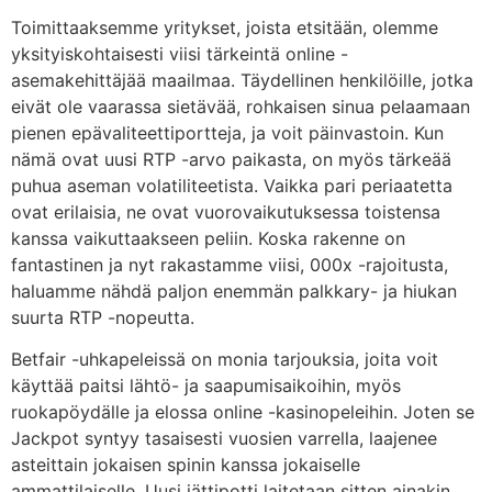
Toimittaaksemme yritykset, joista etsitään, olemme
yksityiskohtaisesti viisi tärkeintä online -
asemakehittäjää maailmaa. Täydellinen henkilöille, jotka
eivät ole vaarassa sietävää, rohkaisen sinua pelaamaan
pienen epävaliteettiportteja, ja voit päinvastoin. Kun
nämä ovat uusi RTP -arvo paikasta, on myös tärkeää
puhua aseman volatiliteetista. Vaikka pari periaatetta
ovat erilaisia, ne ovat vuorovaikutuksessa toistensa
kanssa vaikuttaakseen peliin. Koska rakenne on
fantastinen ja nyt rakastamme viisi, 000x -rajoitusta,
haluamme nähdä paljon enemmän palkkary- ja hiukan
suurta RTP -nopeutta.
Betfair -uhkapeleissä on monia tarjouksia, joita voit
käyttää paitsi lähtö- ja saapumisaikoihin, myös
ruokapöydälle ja elossa online -kasinopeleihin. Joten se
Jackpot syntyy tasaisesti vuosien varrella, laajenee
asteittain jokaisen spinin kanssa jokaiselle
ammattilaiselle. Uusi jättipotti laitetaan sitten ainakin