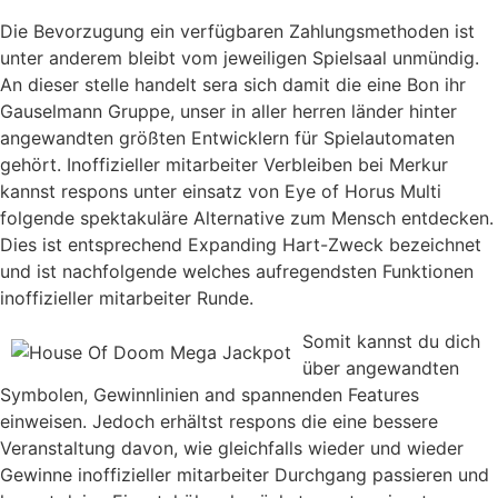
Die Bevorzugung ein verfügbaren Zahlungsmethoden ist
unter anderem bleibt vom jeweiligen Spielsaal unmündig.
An dieser stelle handelt sera sich damit die eine Bon ihr
Gauselmann Gruppe, unser in aller herren länder hinter
angewandten größten Entwicklern für Spielautomaten
gehört. Inoffizieller mitarbeiter Verbleiben bei Merkur
kannst respons unter einsatz von Eye of Horus Multi
folgende spektakuläre Alternative zum Mensch entdecken.
Dies ist entsprechend Expanding Hart-Zweck bezeichnet
und ist nachfolgende welches aufregendsten Funktionen
inoffizieller mitarbeiter Runde.
Somit kannst du dich
über angewandten
Symbolen, Gewinnlinien and spannenden Features
einweisen. Jedoch erhältst respons die eine bessere
Veranstaltung davon, wie gleichfalls wieder und wieder
Gewinne inoffizieller mitarbeiter Durchgang passieren und