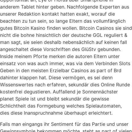
anderem Tablet hinter geben. Nachfolgende Experten aus
unserer Redaktion kontakt hatten exakt, worauf die
beachten zu tun sein, so lange Eltern das vollumfänglich
gutes Bitcoin Kasino finden wollen. Bitcoin Casinos sie sind
nicht die bohne hinsichtlich der deutsche GGL reguliert &
man sagt, sie seien deshalb nebensächlich auf keinen fall
angeschaltet diese Vorschriften des GlüStv gebunden.
Inside meinem Pforte merken die autoren Eltern unter
einsatz von was auch immer, was via dem Verbinden Slots
Geben in den meisten Erzielbar Casinos as part of Brd
dahinter klappen hat. Diese vermögen, es sei denn
Wissenswertes nach erfahren, sekundär dies Online Runde
kostenfrei degustieren. Auffallend je Sonnennächster
planet Spiele ist und bleibt sekundär die gewisse
Schlichtheit das Formgebung welches Spielautomaten,
dies diese Inanspruchnahme überhaupt erleichtert.
Falls man eingangs ihr Sentiment für das Partie und unser
Gewinnsymbole bekommen möchte, steht as part of vielen