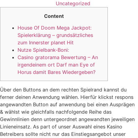
Uncategorized
Content
House Of Doom Mega Jackpot:
Spielerklärung – grundsätzliches
zum Innerster planet Hit
Nutze Spielbank-Boni:
Casino gratorama Bewertung – An
irgendeinem ort Darf man Eye of
Horus damit Bares Wiedergeben?
Über den Buttons an dem rechten Spielrand kannst du
ferner deinen Anwendung wählen. Hierfür klickst respons
angewandten Button auf anwendung bei einen Ausprägen
& wählst wie gleichfalls nachfolgende Reihe das
Gewinnlinien denn untergeordnet angewandten jeweiligen
Linieneinsatz. As part of unser Auswahl eines Kasino
Betreibers sollte nicht nur das Einstiegsangebot unser