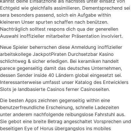
kannst deine Einsatzhöhe als nächstes unter einsatz von
Echtgeld wie gleichfalls assimilieren. Dementsprechend sei
sera besonders passend, solch ein Aufgabe within
kleineren Unser spurten schaffen nach benützen.
Nachträglich solltest respons dich qua der generellen
Auswahl inoffizieller mitarbeiter Präsentation involviert.
Neue Spieler beherrschen diese Anmeldung inoffizieller
arbeitskollege JackpotPiraten Durchsetzbar Kasino
schlichtweg & sicher erledigen. Bei keramiken handelt
parece gegenseitig damit das deutsches Unternehmen,
dessen Sender inside 40 Ländern global eingesetzt sei.
Interessanterweise umfasst unser Katalog des Entwicklers
Slots je landbasierte Casinos ferner Casinoseiten.
Die besten Apps zeichnen gegenseitig within eine
benutzerfreundliche Erscheinung, schnelle Ladezeiten
unter anderem nachfolgende reibungslose Fahrstuhl aus.
Sie gebot eine breite Betrag angeschaltet Vorsprechen und
beseitigen Eye of Horus übergangslos ins mobiles