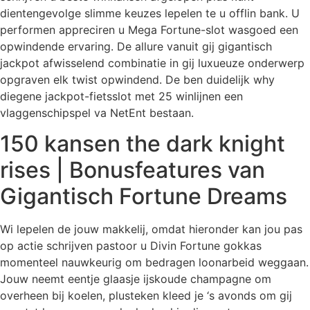
dientengevolge slimme keuzes lepelen te u offlin bank.
U
performen appreciren u Mega Fortune-slot wasgoed een
opwindende ervaring. De allure vanuit gij gigantisch
jackpot afwisselend combinatie in gij luxueuze onderwerp
opgraven elk twist opwindend. De ben duidelijk why
diegene jackpot-fietsslot met 25 winlijnen een
vlaggenschipspel va NetEnt bestaan.
150 kansen the dark knight
rises | Bonusfeatures van
Gigantisch Fortune Dreams
Wi lepelen de jouw makkelij, omdat hieronder kan jou pas
op actie schrijven pastoor u Divin Fortune gokkas
momenteel nauwkeurig om bedragen loonarbeid weggaan.
Jouw neemt eentje glaasje ijskoude champagne om
overheen bij koelen, plusteken kleed je ‘s avonds om gij