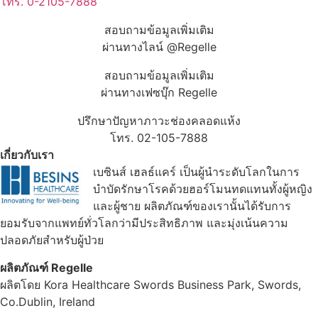
โทร. 0-2105-7888
สอบถามข้อมูลเพิ่มเติม
ผ่านทางไลน์ @Regelle
สอบถามข้อมูลเพิ่มเติม
ผ่านทางเฟซบุ๊ก Regelle
ปรึกษาปัญหาภาวะช่องคลอดแห้ง
โทร. 02-105-7888
เกี่ยวกับเรา
เบซินส์ เฮลธ์แคร์ เป็นผู้นำระดับโลกในการ
บำบัดรักษาโรคด้วยฮอร์โมนทดแทนทั้งผู้หญิง
และผู้ชาย ผลิตภัณฑ์ของเรานั้นได้รับการ
ยอมรับจากแพทย์ทั่วโลกว่ามีประสิทธิภาพ และมุ่งเน้นความ
ปลอดภัยสำหรับผู้ป่วย
ผลิตภัณฑ์ Regelle
ผลิตโดย Kora Healthcare Swords Business Park, Swords,
Co.Dublin, Ireland