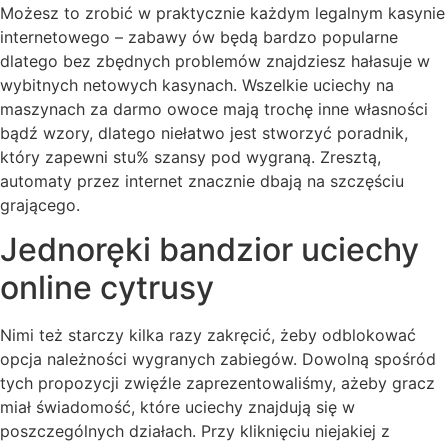
Możesz to zrobić w praktycznie każdym legalnym kasynie
internetowego – zabawy ów będą bardzo popularne
dlatego bez zbędnych problemów znajdziesz hałasuje w
wybitnych netowych kasynach. Wszelkie uciechy na
maszynach za darmo owoce mają trochę inne własności
bądź wzory, dlatego niełatwo jest stworzyć poradnik,
który zapewni stu% szansy pod wygraną. Zresztą,
automaty przez internet znacznie dbają na szczęściu
grającego.
Jednoręki bandzior uciechy
online cytrusy
Nimi też starczy kilka razy zakręcić, żeby odblokować
opcja należności wygranych zabiegów. Dowolną spośród
tych propozycji zwięźle zaprezentowaliśmy, ażeby gracz
miał świadomość, które uciechy znajdują się w
poszczególnych działach. Przy kliknięciu niejakiej z