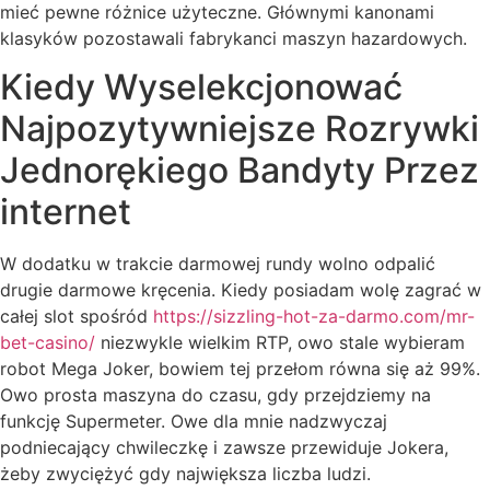
mieć pewne różnice użyteczne.
Głównymi kanonami
klasyków pozostawali fabrykanci maszyn hazardowych.
Kiedy Wyselekcjonować
Najpozytywniejsze Rozrywki
Jednorękiego Bandyty Przez
internet
W dodatku w trakcie darmowej rundy wolno odpalić
drugie darmowe kręcenia. Kiedy posiadam wolę zagrać w
całej slot spośród
https://sizzling-hot-za-darmo.com/mr-
bet-casino/
niezwykle wielkim RTP, owo stale wybieram
robot Mega Joker, bowiem tej przełom równa się aż 99%.
Owo prosta maszyna do czasu, gdy przejdziemy na
funkcję Supermeter. Owe dla mnie nadzwyczaj
podniecający chwileczkę i zawsze przewiduje Jokera,
żeby zwyciężyć gdy największa liczba ludzi.