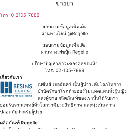
ขายยา
โทร. 0-2105-7888
สอบถามข้อมูลเพิ่มเติม
ผ่านทางไลน์ @Regelle
สอบถามข้อมูลเพิ่มเติม
ผ่านทางเฟซบุ๊ก Regelle
ปรึกษาปัญหาภาวะช่องคลอดแห้ง
โทร. 02-105-7888
เกี่ยวกับเรา
เบซินส์ เฮลธ์แคร์ เป็นผู้นำระดับโลกในการ
บำบัดรักษาโรคด้วยฮอร์โมนทดแทนทั้งผู้หญิง
และผู้ชาย ผลิตภัณฑ์ของเรานั้นได้รับการ
ยอมรับจากแพทย์ทั่วโลกว่ามีประสิทธิภาพ และมุ่งเน้นความ
ปลอดภัยสำหรับผู้ป่วย
ผลิตภัณฑ์ Regelle