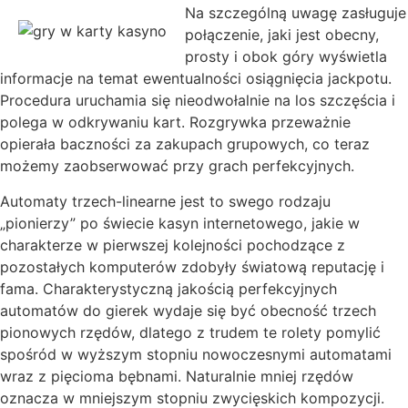
Na szczególną uwagę zasługuje
połączenie, jaki jest obecny,
prosty i obok góry wyświetla
informacje na temat ewentualności osiągnięcia jackpotu.
Procedura uruchamia się nieodwołalnie na los szczęścia i
polega w odkrywaniu kart. Rozgrywka przeważnie
opierała baczności za zakupach grupowych, co teraz
możemy zaobserwować przy grach perfekcyjnych.
Automaty trzech-linearne jest to swego rodzaju
„pionierzy” po świecie kasyn internetowego, jakie w
charakterze w pierwszej kolejności pochodzące z
pozostałych komputerów zdobyły światową reputację i
fama. Charakterystyczną jakością perfekcyjnych
automatów do gierek wydaje się być obecność trzech
pionowych rzędów, dlatego z trudem te rolety pomylić
spośród w wyższym stopniu nowoczesnymi automatami
wraz z pięcioma bębnami. Naturalnie mniej rzędów
oznacza w mniejszym stopniu zwycięskich kompozycji.