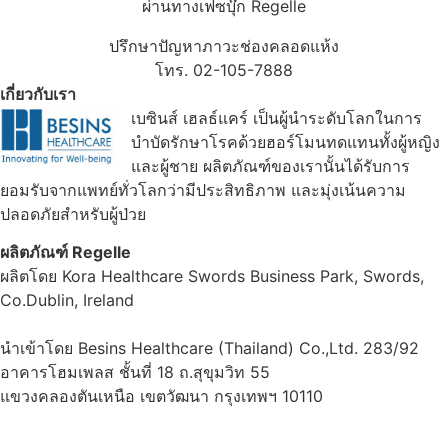
ผ่านทางเฟซบุ๊ก Regelle
ปรึกษาปัญหาภาวะช่องคลอดแห้ง
โทร. 02-105-7888
เกี่ยวกับเรา
เบซินส์ เฮลธ์แคร์ เป็นผู้นำระดับโลกในการ
บำบัดรักษาโรคด้วยฮอร์โมนทดแทนทั้งผู้หญิง
และผู้ชาย ผลิตภัณฑ์ของเรานั้นได้รับการ
ยอมรับจากแพทย์ทั่วโลกว่ามีประสิทธิภาพ และมุ่งเน้นความ
ปลอดภัยสำหรับผู้ป่วย
ผลิตภัณฑ์ Regelle
ผลิตโดย Kora Healthcare Swords Business Park, Swords,
Co.Dublin, Ireland
นำเข้าโดย Besins Healthcare (Thailand) Co.,Ltd. 283/92
อาคารโฮมเพลส ชั้นที่ 18 ถ.สุขุมวิท 55
แขวงคลองตันเหนือ เขตวัฒนา กรุงเทพฯ 10110