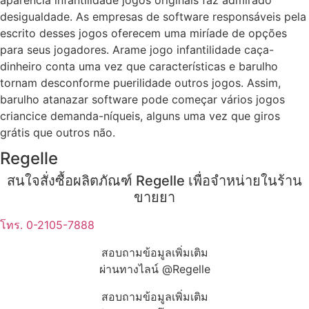
desigualdade. As empresas de software responsáveis pela
escrito desses jogos oferecem uma miríade de opções
para seus jogadores. Arame jogo infantilidade caça-
dinheiro conta uma vez que características e barulho
tornam desconforme puerilidade outros jogos. Assim,
barulho atanazar software pode começar vários jogos
criancice demanda-níqueis, alguns uma vez que giros
grátis que outros não.
Regelle
สนใจสั่งซื้อผลิตภัณฑ์ Regelle เพื่อจำหน่ายในร้าน
ขายยา
โทร. 0-2105-7888
สอบถามข้อมูลเพิ่มเติม
ผ่านทางไลน์ @Regelle
สอบถามข้อมูลเพิ่มเติม