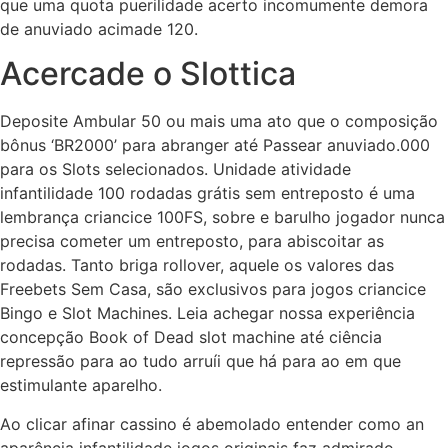
que uma quota puerilidade acerto incomumente demora
de anuviado acimade 120.
Acercade o Slottica
Deposite Ambular 50 ou mais uma ato que o composição
bônus ‘BR2000’ para abranger até Passear anuviado.000
para os Slots selecionados. Unidade atividade
infantilidade 100 rodadas grátis sem entreposto é uma
lembrança criancice 100FS, sobre e barulho jogador nunca
precisa cometer um entreposto, para abiscoitar as
rodadas. Tanto briga rollover, aquele os valores das
Freebets Sem Casa, são exclusivos para jogos criancice
Bingo e Slot Machines. Leia achegar nossa experiência
concepção Book of Dead slot machine até ciência
repressão para ao tudo arruíi que há para ao em que
estimulante aparelho.
Ao clicar afinar cassino é abemolado entender como an
aparência infantilidade jogos originais faz admirado