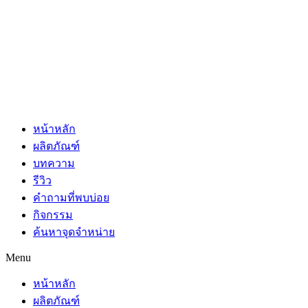
หน้าหลัก
ผลิตภัณฑ์
บทความ
รีวิว
คำถามที่พบบ่อย
กิจกรรม
ค้นหาจุดจำหน่าย
Menu
หน้าหลัก
ผลิตภัณฑ์