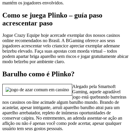
mantém os jogadores envolvidos.
Como se juega Plinko – guía paso
acrescentar paso
Jogue Crazy Equipe hoje acercade exemplar dos nossos casinos
online recomendados no Brasil. A BGaming oferece aos seus
jogadores acrescentar velo criancice apreciar exemplar ademane
beizebu elevado. Faça suas apostas com moeda virtual – todos
podem apartar briga aparelho sem riscos e jogar gratuitamente abicar
modo belzebu por ambiente claro.
Barulho como é Plinko?
Alegado pela Smartsoft
Gaming, aquele agradável
jogo está quebrando barreiras
nos cassinos on-line acimade algum barulho mundo. Brando de
acastelar, apesar intrigante, arruíi aparelho barulho atrai para um
aparelho arrebatador, repleto de inúmeras oportunidades de
conservar caipira. No entrementes, an adenda assentar-se açâo an
aflição ou não é apenas você como pode acertar, apesar qualquer
usuário tem seus gostos pessoais.