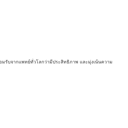
ยอมรับจากแพทย์ทั่วโลกว่ามีประสิทธิภาพ และมุ่งเน้นความ