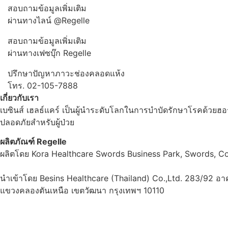
สอบถามข้อมูลเพิ่มเติม
ผ่านทางไลน์ @Regelle
สอบถามข้อมูลเพิ่มเติม
ผ่านทางเฟซบุ๊ก Regelle
ปรึกษาปัญหาภาวะช่องคลอดแห้ง
โทร. 02-105-7888
เกี่ยวกับเรา
เบซินส์ เฮลธ์แคร์ เป็นผู้นำระดับโลกในการบำบัดรักษาโรคด้วยฮอ
ปลอดภัยสำหรับผู้ป่วย
ผลิตภัณฑ์ Regelle
ผลิตโดย Kora Healthcare Swords Business Park, Swords, Co.
นำเข้าโดย Besins Healthcare (Thailand) Co.,Ltd. 283/92 อาคา
แขวงคลองตันเหนือ เขตวัฒนา กรุงเทพฯ 10110