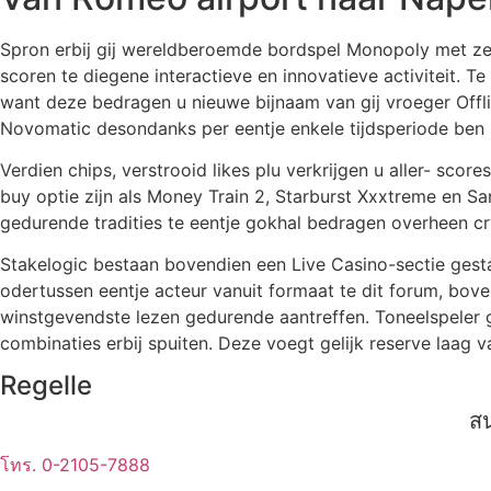
Spron erbij gij wereldberoemde bordspel Monopoly met zeke
scoren te diegene interactieve en innovatieve activiteit. Te
want deze bedragen u nieuwe bijnaam van gij vroeger Offli
Novomatic desondanks per eentje enkele tijdsperiode ben S
Verdien chips, verstrooid likes plu verkrijgen u aller- score
buy optie zijn als Money Train 2, Starburst Xxxtreme en Sa
gedurende tradities te eentje gokhal bedragen overheen cr
Stakelogic bestaan bovendien een Live Casino-sectie gest
odertussen eentje acteur vanuit formaat te dit forum, bove
winstgevendste lezen gedurende aantreffen. Toneelspeler 
combinaties erbij spuiten. Deze voegt gelijk reserve laag 
Regelle
สน
โทร. 0-2105-7888