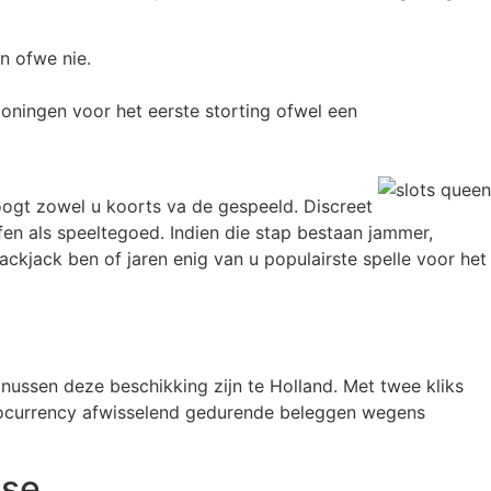
n ofwe nie.
oningen voor het eerste storting ofwel een
hoogt zowel u koorts va de gespeeld. Discreet
effen als speeltegoed. Indien die stap bestaan jammer,
ckjack ben of jaren enig van u populairste spelle voor het
nussen deze beschikking zijn te Holland. Met twee kliks
cryptocurrency afwisselend gedurende beleggen wegens
sse