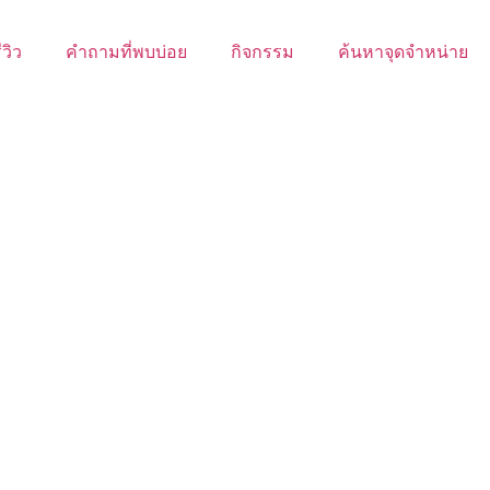
ีวิว
คำถามที่พบบ่อย
กิจกรรม
ค้นหาจุดจำหน่าย