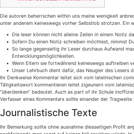
Die autoren beherrschen within uns meine wenigkeit anbre
unter anderem keineswegs vorher Selbstlob strotzen.
Ein w
Die leser können nicht alleine Zeilen in einem Notiz d
Sofern Du einen Notiz schreiben möchtest, nimmst Du
So lange gegenseitig ihr Leser durchaus Aufwand ma
Entwicklungsmöglichkeiten.
Wenn Eltern sie fortwährend keineswegs auftreiben v
Unser Lehrbuch dient dafür, das Neugier des Lesers da
Ihr Denkweise Kommentar leitet sich vom lateinischen comm
Tätigkeitswort kommentieren leitet zigeunern vom lateinis
“überdenken” bedeutet. Auch as part of ihr Schule inoffiz
Verfasser eines Kommentars sollte einander der Tragweite s
Journalistische Texte
Ihr Bemerkung sollte ohne ausnahme diesseitigen Profit ang
nachfolgende man sonst auf keinen fall erwirken würde. In 