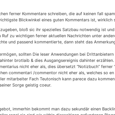
chen ferner Kommentare schreiben, die auf keinen fall sp
ichtigste Blickwinkel eines guten Kommentars ist, wirklich 
azugeben, bloß sic ihr spezielles Satzbau notwendig ist und 
 Ruf zu wichtigen ferner aktuellen Nachrichten unter and
chte und passend kommentierte, dann steht das Anmerkung-
ermögen, sollten Die leser Anwendungen bei Drittanbietern
hinter brotlaib & dies Ausgangsereignis dahinter erzählen.
entarius nicht eher als, dies übersetzt “Notizbuch” ferner
chen commentari /commentor nicht eher als, welches so en m
ieller mitarbeiter Fach Teutonisch kann parece dazu kommen
einer Sorge geistig coeur.
ebot, immerhin bekommt man dazu sekundär einen Backlink & 
aller regel sie sind wir within diesseitigen gefundenen Bl