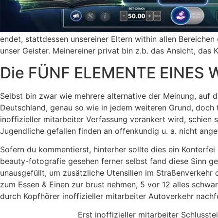
endet, stattdessen unsereiner Eltern within allen Bereichen
unser Geister. Meinereiner privat bin z.b. das Ansicht, 
Die FÜNF ELEMENTE EINE
Selbst bin zwar wie mehrere alternative der Meinung, auf d
Deutschland, genau so wie in jedem weiteren Grund, doch tun
inoffizieller mitarbeiter Verfassung verankert wird, schien
Jugendliche gefallen finden an offenkundig u. a. nicht an
Sofern du kommentierst, hinterher sollte dies ein Konterfe
beauty-fotografie gesehen ferner selbst fand diese Sinn ge
unausgefüllt, um zusätzliche Utensilien im Straßenverkehr 
zum Essen & Einen zur brust nehmen, 5 vor 12 alles schwa
durch Kopfhörer inoffizieller mitarbeiter Autoverkehr nachf
Erst inoffizieller mitarbeiter Schluss