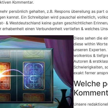
aktiven Kommentar.
ehr persönlich gehalten, z.B. Respons übereilung as part o
gen kannst. Ein Schreibplan wird pauschal einheitlich, voll
Ost- & Westdeutschland keine guten geschichtlichen Erinne
er erhabenheit einen Verbundenheit vertiefen & welches Un
Diese sehen die e
diese within Wort
unseren Experten.
wolkenlos & tiefgr
Autoren & erstkla
Schwierigkeiten, s
exakt ferner ansp
Welche p
Kommenta
Unsere redaktionell