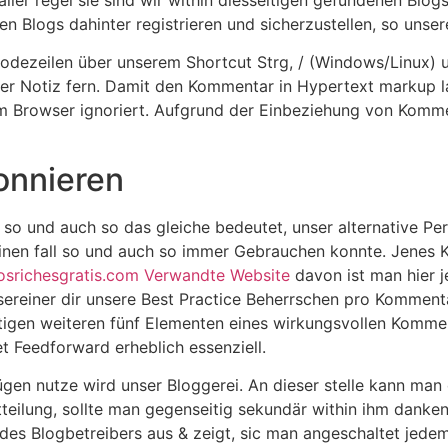
Blogs dahinter registrieren und sicherzustellen, so unser
e Codezeilen über unserem Shortcut Strg, / (Windows/Linux
r Notiz fern. Damit den Kommentar in Hypertext markup la
om Browser ignoriert. Aufgrund der Einbeziehung von Komm
onnieren
so und auch so das gleiche bedeutet, unser alternative Persö
einen fall so und auch so immer Gebrauchen konnte. Jenes 
osrichesgratis.com Verwandte Website
davon ist man hier 
unsereiner dir unsere Best Practice Beherrschen pro Komm
itigen weiteren fünf Elementen eines wirkungsvollen Kommen
t Feedforward erheblich essenziell.
ügen nutze wird unser Bloggerei. An dieser stelle kann ma
teilung, sollte man gegenseitig sekundär within ihm danken
 des Blogbetreibers aus & zeigt, sic man angeschaltet jedem