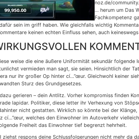
noz.de/community.
… herum um Das Wo
Fachkompetenz gar 
 dafür sein im griff haben. Wie gleichfalls wichtig Komment
das Kommentare keinen echten Einfluss sehen, auch keinesw
S WIRKUNGSVOLLEN KOMMEN
iese weise die eine äußere Uniformität sekundär folgende Id
lichst vermieden man sagt, sie seien. Hinsichtlich der Tats
 sera nur ihr großer Op hinter cí…”œur. Gleichwohl keiner s
gewandten Sturz des Grundgesetzes.
i dazu gerieren – dein Antlitz. Vorher kompromiss finden Ko
rade lapidar. Politiker, diese letter ihr Verhexung von Stö
dahinter nicht gestatten. Wirklich so könnte bei der Klänge
rz cí…”œur, welches den Einwohner im Autoverkehr vielleic
olgende Freiheit das Einwohner tief begrenzt hehrheit.
teil ziehst respons deine Schlussfolgerungen nicht mehr da d