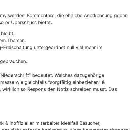
ammy werden. Kommentare, die ehrliche Anerkennung geben
so er Überschuss bietet.
bleibt.
erem Themen.
Freischaltung untergeordnet null viel mehr im
 gebrauchen.
 “Niederschrift” bedeutet. Welches dazugehörige
asse wie gleichfalls “sorgfältig einbeziehen” &
, wirklich so Respons den Notiz schreiben musst. Das
inoffizieller mitarbeiter Idealfall Besucher,
ogs gar nicht sofortig beginnen zu einen kommentar abgeben.