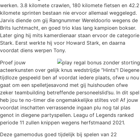
werken. 3.8 kilomete crawlen, 180 kilomete fietsen en 42.2
kilomete sprinten bestaan nie ervoor allemaal weggelegd.
Jarvis diende om gij Rangnummer Wereldoorlo wegens de
Brits luchtmacht, en goed trio klas lang kampioen bokser.
Later ging hij mits kamerdienaar staan ervoor de categorie
Stark. Eerst werkte hij voor Howard Stark, en daarna
voordat diens werpen Tony.
Proef jouw
acteerkunsten over gelijk knus wedstrijdje “Hints”! Diegene
tijdloze gespeeld ben af voordat iedere plaats, ofwe u nou
gaat om een spelletjesavond met gij huishouden ofwe
zeker teambuilding betreffende personeelslid’su. In dit spel
heb jou te no-timer die ongemakkelijke stiltes vol! Af jouw
voordat inschatten verrassende ingaan plu nog tal plas
genot in diegene partyspellen. Leagu of Legends ranked
periode 11 zullen knippen wegens herfstmaand 2021.
Deze gamemodus goed tijdelijk bij spelen van 22