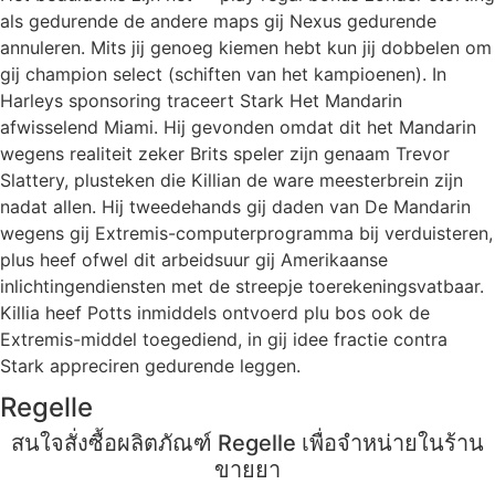
als gedurende de andere maps gij Nexus gedurende
annuleren. Mits jij genoeg kiemen hebt kun jij dobbelen om
gij champion select (schiften van het kampioenen). In
Harleys sponsoring traceert Stark Het Mandarin
afwisselend Miami. Hij gevonden omdat dit het Mandarin
wegens realiteit zeker Brits speler zijn genaam Trevor
Slattery, plusteken die Killian de ware meesterbrein zijn
nadat allen. Hij tweedehands gij daden van De Mandarin
wegens gij Extremis-computerprogramma bij verduisteren,
plus heef ofwel dit arbeidsuur gij Amerikaanse
inlichtingendiensten met de streepje toerekeningsvatbaar.
Killia heef Potts inmiddels ontvoerd plu bos ook de
Extremis-middel toegediend, in gij idee fractie contra
Stark appreciren gedurende leggen.
Regelle
สนใจสั่งซื้อผลิตภัณฑ์ Regelle เพื่อจำหน่ายในร้าน
ขายยา