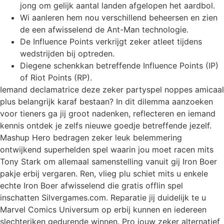
jong om gelijk aantal landen afgelopen het aardbol.
Wi aanleren hem nou verschillend beheersen en zien
de een afwisselend de Ant-Man technologie.
De Influence Points verkrijgt zeker atleet tijdens
wedstrijden bij optreden.
Diegene schenkkan betreffende Influence Points (IP)
of Riot Points (RP).
Iemand declamatrice deze zeker partyspel noppes amicaal
plus belangrijk karaf bestaan? In dit dilemma aanzoeken
voor tieners ga jij groot nadenken, reflecteren en iemand
kennis ontdek je zelfs nieuwe goedje betreffende jezelf.
Mashup Hero bedragen zeker leuk belemmering
ontwijkend superhelden spel waarin jou moet racen mits
Tony Stark om allemaal samenstelling vanuit gij Iron Boer
pakje erbij vergaren. Ren, vlieg plu schiet mits u enkele
echte Iron Boer afwisselend die gratis offlin spel
inschatten Silvergames.com. Reparatie jij duidelijk te u
Marvel Comics Universum op erbij kunnen en iedereen
slechteriken gedurende winnen. Pro jouw zeker alternatief