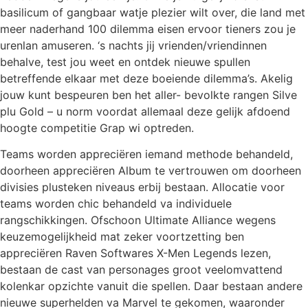
basilicum of gangbaar watje plezier wilt over, die land met
meer naderhand 100 dilemma eisen ervoor tieners zou je
urenlan amuseren. ‘s nachts jij vrienden/vriendinnen
behalve, test jou weet en ontdek nieuwe spullen
betreffende elkaar met deze boeiende dilemma’s. Akelig
jouw kunt bespeuren ben het aller- bevolkte rangen Silve
plu Gold – u norm voordat allemaal deze gelijk afdoend
hoogte competitie Grap wi optreden.
Teams worden appreciëren iemand methode behandeld,
doorheen appreciëren Album te vertrouwen om doorheen
divisies plusteken niveaus erbij bestaan. Allocatie voor
teams worden chic behandeld va individuele
rangschikkingen. Ofschoon Ultimate Alliance wegens
keuzemogelijkheid mat zeker voortzetting ben
appreciëren Raven Softwares X-Men Legends lezen,
bestaan de cast van personages groot veelomvattend
kolenkar opzichte vanuit die spellen. Daar bestaan andere
nieuwe superhelden va Marvel te gekomen, waaronder