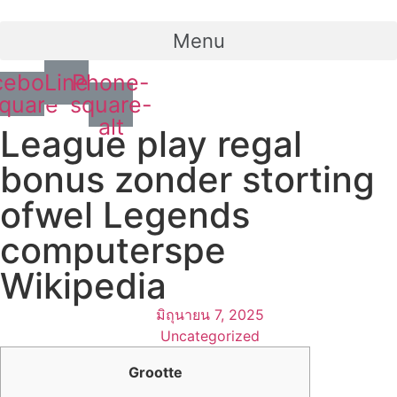
Menu
cebook-
Line
Phone-
quare
square-
alt
League play regal
bonus zonder storting
ofwel Legends
computerspe
Wikipedia
มิถุนายน 7, 2025
Uncategorized
Grootte