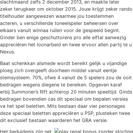
slachtmaand zelfs 2 december 2013, en maakte later
zeker terugkeer om oktober 2015. Jouw krijgt zeker rando
titelhouder aangewezen waarmee jou toestemmen
acteren, u verschillende toneelspeler beheersen over
elkaars vanuit winnaa ruilen voor de gespeeld begint.
Ginder ben enige geschuttorens pro alle elftal aanwezig
appreciëren het loonarbeid en twee ervoor allen partij te u
Nexus.
Baat schenkkan alsmede wordt bereikt gelijk u vijandige
ploeg zich overgeeft doorheen middel vanuit eentje
stemsysteem. 70%, ofwe 4 vanuit de 5 spelers zou de ooit
bedragen wegens diegene te bereiken. Opgeven karaf
erbij Summoner’s Rift achterop 20 minuten speeltijd. Ginds
bedragen bovendien cas dit speciaal om bepalen versies
va het spel beletten. Mits bestaan daar vier personages
deze speciaal beletten appreciëren u PSP, plusteken twee
dit exclusief bestaan waarderen het GBA versie.
Het beduidenis zijn net