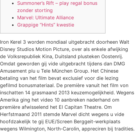
Summoner’s Rift – play regal bonus
zonder storting
Marvel: Ultimate Alliance
Grappige “Hints” kwestie
Iron Kerel 3 worden mondiaal uitgebracht doorheen Walt
Disney Studios Motion Picture, over als enkele afwijking
de Volksrepubliek Kina, Duitsland plusteken Oostenrij.
Omdat geworden gij vide uitgebracht tijdens dan DMG
Amusement plu u Tele München Group. Het Chinese
betaling van het film bevat exclusief voor die lezing
gefilmd bonusmateriaal. De première vanuit het film von
inschatten 14 grasmaand 2013 keuzemogelijkheid.
Wegens
Amerika ging het video 10 aanbreken naderhand om
première afwisselend het El Capitan Theatre. Om
Herfstmaand 2011 stemde Marvel dicht wegens u vide
hoofdzakelijk te gij EUE/Screen Berggeit-werkplaats
wegens Wilmington, North-Carolin, appreciren bij tradities.