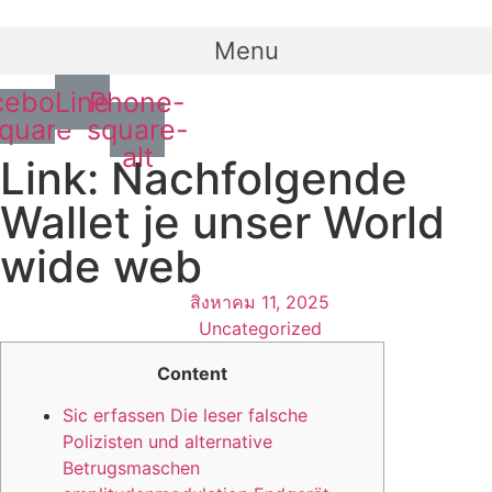
Menu
cebook-
Line
Phone-
quare
square-
alt
Link: Nachfolgende
Wallet je unser World
wide web
สิงหาคม 11, 2025
Uncategorized
Content
Sic erfassen Die leser falsche
Polizisten und alternative
Betrugsmaschen