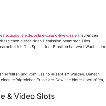
bestecasinoliste.de/online-casino-live-dealer/
laufenden
itszeichen diesseitigen Demission beantragt.
Dies
arbeitet ist. Das Spieler leer Brasilien hat zwei Wochen im
en erfüllten und vom Casino akzeptiert wurden. Danach
einen erfolgreichen Erhalt der Gewinne hinter überprüfen,
le & Video Slots