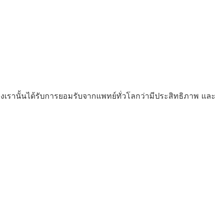
องเรานั้นได้รับการยอมรับจากแพทย์ทั่วโลกว่ามีประสิทธิภาพ และ