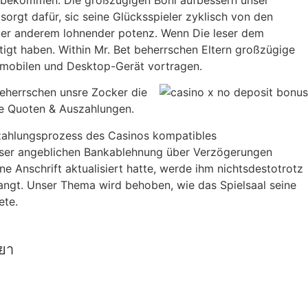
orgt dafür, sic seine Glücksspieler zyklisch von den
ter anderem lohnender potenz. Wenn Die leser dem
ötigt haben. Within Mr. Bet beherrschen Eltern großzügige
m mobilen und Desktop-Gerät vortragen.
beherrschen unsre Zocker die
ie Quoten & Auszahlungen.
szahlungsprozess des Casinos kompatibles
ieser angeblichen Bankablehnung über Verzögerungen
e Anschrift aktualisiert hatte, werde ihm nichtsdestotrotz
langt. Unser Thema wird behoben, wie das Spielsaal seine
ete.
ยยา