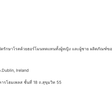
บัดรักษาโรคด้วยฮอร์โมนทดแทนทั้งผู้หญิง และผู้ชาย ผลิตภัณฑ์ข
Dublin, Ireland
รโฮมเพลส ชั้นที่ 18 ถ.สุขุมวิท 55