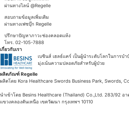
ผ่านทางไลน์ @Regelle
สอบถามข้อมูลเพิ่มเติม
ผ่านทางเฟซบุ๊ก Regelle
ปรึกษาปัญหาภาวะช่องคลอดแห้ง
โทร. 02-105-7888
เกี่ยวกับเรา
เบซินส์ เฮลธ์แคร์ เป็นผู้นำระดับโลกในการบำ
มุ่งเน้นความปลอดภัยสำหรับผู้ป่วย
ผลิตภัณฑ์ Regelle
ผลิตโดย Kora Healthcare Swords Business Park, Swords, Co.
นำเข้าโดย Besins Healthcare (Thailand) Co.,Ltd. 283/92 อาคา
แขวงคลองตันเหนือ เขตวัฒนา กรุงเทพฯ 10110