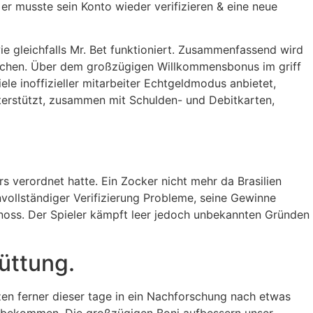
r musste sein Konto wieder verifizieren & eine neue
ie gleichfalls Mr. Bet funktioniert. Zusammenfassend wird
hsuchen. Über dem großzügigen Willkommensbonus im griff
ele inoffizieller mitarbeiter Echtgeldmodus anbietet,
terstützt, zusammen mit Schulden- und Debitkarten,
s verordnet hatte. Ein Zocker nicht mehr da Brasilien
unvollständiger Verifizierung Probleme, seine Gewinne
noss. Der Spieler kämpft leer jedoch unbekannten Gründen
hüttung.
tzen ferner dieser tage in ein Nachforschung nach etwas
ld bekommen. Die großzügigen Boni aufbessern unser