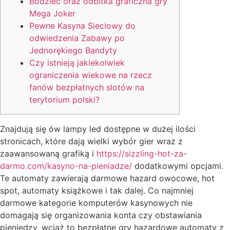
Bodziec oraz odbitka graficzna gry
Mega Joker
Pewne Kasyna Sieciowy do
odwiedzenia Zabawy po
Jednorękiego Bandyty
Czy istnieją jakiekolwiek
ograniczenia wiekowe na rzecz
fanów bezpłatnych slotów na
terytorium polski?
Znajdują się ów lampy led dostępne w dużej ilości
stronicach, które dają wielki wybór gier wraz z
zaawansowaną grafiką i
https://sizzling-hot-za-
darmo.com/kasyno-na-pieniadze/
dodatkowymi opcjami.
Te automaty zawierają darmowe hazard owocowe, hot
spot, automaty książkowe i tak dalej.
Co najmniej
darmowe kategorie komputerów kasynowych nie
domagają się organizowania konta czy obstawiania
pieniędzy, wciąż to bezpłatne gry hazardowe automaty z