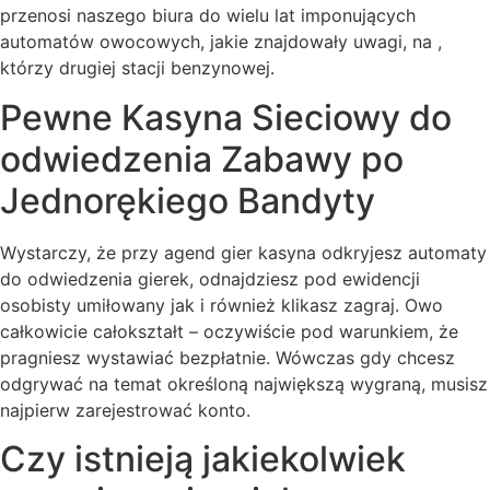
przenosi naszego biura do wielu lat imponujących
automatów owocowych, jakie znajdowały uwagi, na ,
którzy drugiej stacji benzynowej.
Pewne Kasyna Sieciowy do
odwiedzenia Zabawy po
Jednorękiego Bandyty
Wystarczy, że przy agend gier kasyna odkryjesz automaty
do odwiedzenia gierek, odnajdziesz pod ewidencji
osobisty umiłowany jak i również klikasz zagraj. Owo
całkowicie całokształt – oczywiście pod warunkiem, że
pragniesz wystawiać bezpłatnie. Wówczas gdy chcesz
odgrywać na temat określoną największą wygraną, musisz
najpierw zarejestrować konto.
Czy istnieją jakiekolwiek