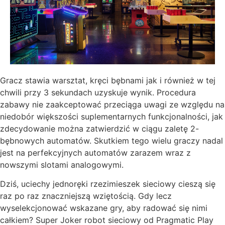
Gracz stawia warsztat, kręci bębnami jak i również w tej
chwili przy 3 sekundach uzyskuje wynik. Procedura
zabawy nie zaakceptować przeciąga uwagi ze względu na
niedobór większości suplementarnych funkcjonalności, jak
zdecydowanie można zatwierdzić w ciągu zaletę 2-
bębnowych automatów. Skutkiem tego wielu graczy nadal
jest na perfekcyjnych automatów zarazem wraz z
nowszymi slotami analogowymi.
Dziś, uciechy jednoręki rzezimieszek sieciowy cieszą się
raz po raz znaczniejszą wziętością. Gdy lecz
wyselekcjonować wskazane gry, aby radować się nimi
całkiem? Super Joker robot sieciowy od Pragmatic Play