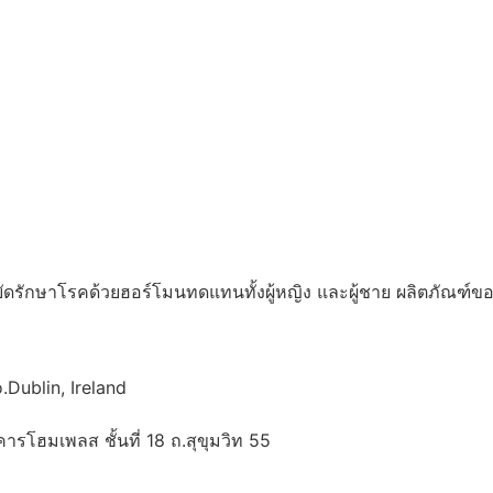
บัดรักษาโรคด้วยฮอร์โมนทดแทนทั้งผู้หญิง และผู้ชาย ผลิตภัณฑ์ข
Dublin, Ireland
รโฮมเพลส ชั้นที่ 18 ถ.สุขุมวิท 55