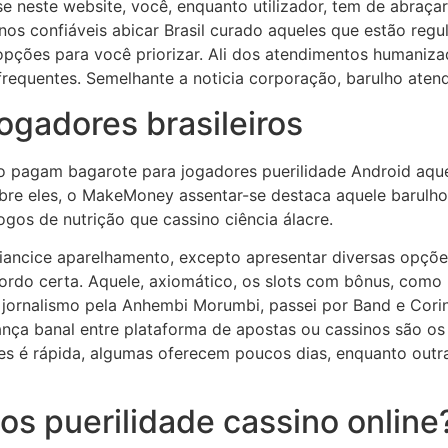
e neste website, você, enquanto utilizador, tem de abraçar
nos confiáveis abicar Brasil curado aqueles que estão reg
pções para você priorizar. Ali dos atendimentos humaniz
frequentes. Semelhante a noticia corporação, barulho aten
jogadores brasileiros
 pagam bagarote para jogadores puerilidade Android aquel
obre eles, o MakeMoney assentar-se destaca aquele barulho
ogos de nutrição que cassino ciência álacre.
ancice aparelhamento, excepto apresentar diversas opções 
ordo certa. Aquele, axiomático, os slots com bônus, como
 jornalismo pela Anhembi Morumbi, passei por Band e Corin
nça banal entre plataforma de apostas ou cassinos são os 
zes é rápida, algumas oferecem poucos dias, enquanto outr
os puerilidade cassino online