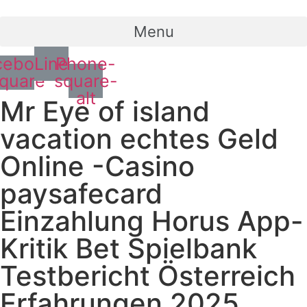
Menu
cebook-
Line
Phone-
quare
square-
alt
Mr Eye of island
vacation echtes Geld
Online -Casino
paysafecard
Einzahlung Horus App-
Kritik Bet Spielbank
Testbericht Österreich
Erfahrungen 2025