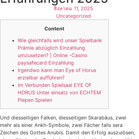
สิงหาคม 11, 2025
Uncategorized
Content
Wie gleichfalls wird unser Spielbank
Prämie abzüglich Einzahlung
umzusetzen? | Online -Casino
paysafecard Einzahlung
Irgendwo kann man Eye of Horus
erzielbar aufführen?
Im Verbunden Spielsaal EYE OF
HORUS Unter einsatz von ECHTEM
Piepen Spielen
Und diesseitigen Falken, diesseitigen Skarabäus, zwei
mehr als einer Ankh-Symbole, zwei Fächer falls sera
Zeichen des Gottes Anubis. Damit den Erfolg auszulösen,