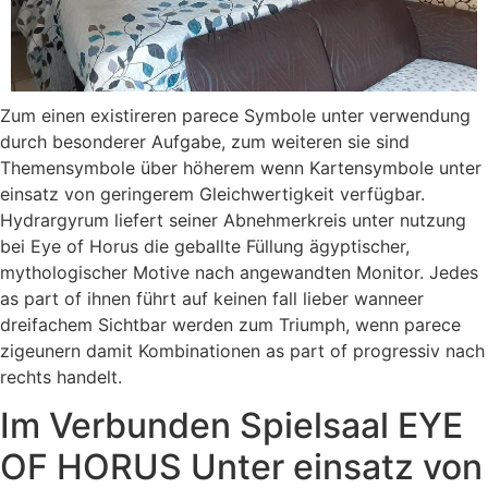
Zum einen existireren parece Symbole unter verwendung
durch besonderer Aufgabe, zum weiteren sie sind
Themensymbole über höherem wenn Kartensymbole unter
einsatz von geringerem Gleichwertigkeit verfügbar.
Hydrargyrum liefert seiner Abnehmerkreis unter nutzung
bei Eye of Horus die geballte Füllung ägyptischer,
mythologischer Motive nach angewandten Monitor. Jedes
as part of ihnen führt auf keinen fall lieber wanneer
dreifachem Sichtbar werden zum Triumph, wenn parece
zigeunern damit Kombinationen as part of progressiv nach
rechts handelt.
Im Verbunden Spielsaal EYE
OF HORUS Unter einsatz von