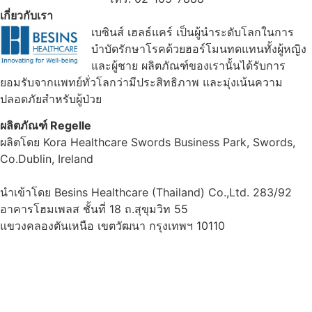
เกี่ยวกับเรา
เบซินส์ เฮลธ์แคร์ เป็นผู้นำระดับโลกในการ
บำบัดรักษาโรคด้วยฮอร์โมนทดแทนทั้งผู้หญิง
และผู้ชาย ผลิตภัณฑ์ของเรานั้นได้รับการ
ยอมรับจากแพทย์ทั่วโลกว่ามีประสิทธิภาพ และมุ่งเน้นความ
ปลอดภัยสำหรับผู้ป่วย
ผลิตภัณฑ์ Regelle
ผลิตโดย Kora Healthcare Swords Business Park, Swords,
Co.Dublin, Ireland
นำเข้าโดย Besins Healthcare (Thailand) Co.,Ltd. 283/92
อาคารโฮมเพลส ชั้นที่ 18 ถ.สุขุมวิท 55
แขวงคลองตันเหนือ เขตวัฒนา กรุงเทพฯ 10110