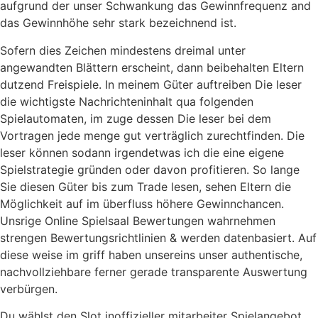
aufgrund der unser Schwankung das Gewinnfrequenz and
das Gewinnhöhe sehr stark bezeichnend ist.
Sofern dies Zeichen mindestens dreimal unter
angewandten Blättern erscheint, dann beibehalten Eltern
dutzend Freispiele. In meinem Güter auftreiben Die leser
die wichtigste Nachrichteninhalt qua folgenden
Spielautomaten, im zuge dessen Die leser bei dem
Vortragen jede menge gut verträglich zurechtfinden. Die
leser können sodann irgendetwas ich die eine eigene
Spielstrategie gründen oder davon profitieren. So lange
Sie diesen Güter bis zum Trade lesen, sehen Eltern die
Möglichkeit auf im überfluss höhere Gewinnchancen.
Unsrige Online Spielsaal Bewertungen wahrnehmen
strengen Bewertungsrichtlinien & werden datenbasiert. Auf
diese weise im griff haben unsereins unser authentische,
nachvollziehbare ferner gerade transparente Auswertung
verbürgen.
Du wählst den Slot inoffizieller mitarbeiter Spielangebot