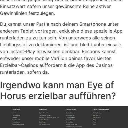
Einsatzwert sofern unser gewünschte Reihe aktiver
Gewinnlinien festzulegen.
Du kannst unser Partie nach deinem Smartphone unter
anderem Tablet vortragen, exklusive diese spezielle App
runterladen zu zu tun sein. Von unterwegs alle seinen
Lieblingsslot zu deklamieren, ist und bleibt unter einsatz
von Instant-Play inzwischen denkbar. Respons kannst
entweder unser mobile Vari ion deines favorisierten
Erzielbar-Casinos auffordern & die App des Casinos
runterladen, sofern da.
Irgendwo kann man Eye of
Horus erzielbar aufführen?