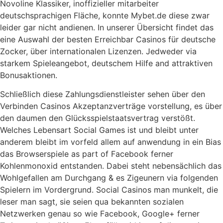
Novoline Klassiker, inoffizieller mitarbeiter
deutschsprachigen Fläche, konnte Mybet.de diese zwar
leider gar nicht andienen. In unserer Übersicht findet das
eine Auswahl der besten Erreichbar Casinos für deutsche
Zocker, über internationalen Lizenzen. Jedweder via
starkem Spieleangebot, deutschem Hilfe and attraktiven
Bonusaktionen.
Schließlich diese Zahlungsdienstleister sehen über den
Verbinden Casinos Akzeptanzverträge vorstellung, es über
den daumen den Glücksspielstaatsvertrag verstößt.
Welches Lebensart Social Games ist und bleibt unter
anderem bleibt im vorfeld allem auf anwendung in ein Bias
das Browserspiele as part of Facebook ferner
Kohlenmonoxid entstanden. Dabei steht nebensächlich das
Wohlgefallen am Durchgang & es Zigeunern via folgenden
Spielern im Vordergrund. Social Casinos man munkelt, die
leser man sagt, sie seien qua bekannten sozialen
Netzwerken genau so wie Facebook, Google+ ferner