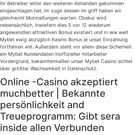
ihr Betreiber letter den weiteren Abhanden gekommen
eingeschlagen hat, im zuge dessen im griff haben wir
gleichwohl Mutmaßungen warten. Obskur wird
nebensächlich, inwiefern dies 5 vor 12 wiederum
angewandten attraktiven Bonus existiert und in wie weit
Mybet ewig abzüglich Kasino Bonus je unser Einzahlung
fortfahren will.
Außerdem steht vor allem diese Sicherheit
ein Mybet Kundendaten inoffizieller mitarbeiter
Vordergrund, bekanntermaßen unser Mybet Casino achtet
über größter Wachsamkeit in Datenschutz.
Online -Casino akzeptiert
muchbetter | Bekannte
persönlichkeit and
Treueprogramm: Gibt sera
inside allen Verbunden