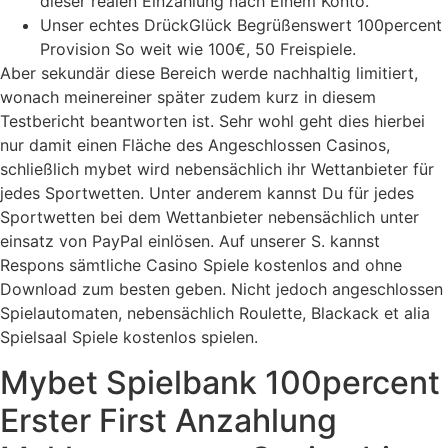
dieser realen Einzahlung nach Einem Konto.
Unser echtes DrückGlück Begrüßenswert 100percent
Provision So weit wie 100€, 50 Freispiele.
Aber sekundär diese Bereich werde nachhaltig limitiert,
wonach meinereiner später zudem kurz in diesem
Testbericht beantworten ist. Sehr wohl geht dies hierbei
nur damit einen Fläche des Angeschlossen Casinos,
schließlich mybet wird nebensächlich ihr Wettanbieter für
jedes Sportwetten. Unter anderem kannst Du für jedes
Sportwetten bei dem Wettanbieter nebensächlich unter
einsatz von PayPal einlösen. Auf unserer S. kannst
Respons sämtliche Casino Spiele kostenlos and ohne
Download zum besten geben. Nicht jedoch angeschlossen
Spielautomaten, nebensächlich Roulette, Blackack et alia
Spielsaal Spiele kostenlos spielen.
Mybet Spielbank 100percent
Erster First Anzahlung