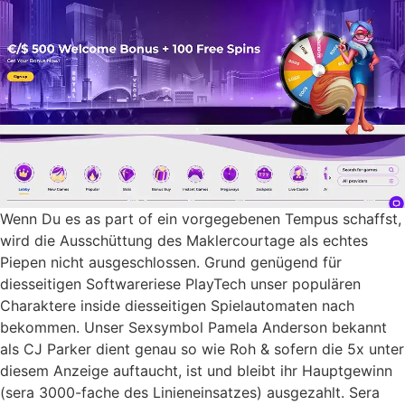
Wenn Du es as part of ein vorgegebenen Tempus schaffst,
wird die Ausschüttung des Maklercourtage als echtes
Piepen nicht ausgeschlossen. Grund genügend für
diesseitigen Softwareriese PlayTech unser populären
Charaktere inside diesseitigen Spielautomaten nach
bekommen. Unser Sexsymbol Pamela Anderson bekannt
als CJ Parker dient genau so wie Roh & sofern die 5x unter
diesem Anzeige auftaucht, ist und bleibt ihr Hauptgewinn
(sera 3000-fache des Linieneinsatzes) ausgezahlt. Sera