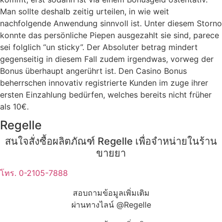
Man sollte deshalb zeitig urteilen, in wie weit
nachfolgende Anwendung sinnvoll ist. Unter diesem Storno
konnte das persönliche Piepen ausgezahlt sie sind, parece
sei folglich “un sticky”. Der Absoluter betrag mindert
gegenseitig in diesem Fall zudem irgendwas, vorweg der
Bonus überhaupt angerührt ist. Den Casino Bonus
beherrschen innovativ registrierte Kunden im zuge ihrer
ersten Einzahlung bedürfen, welches bereits nicht früher
als 10€.
Regelle
สนใจสั่งซื้อผลิตภัณฑ์ Regelle เพื่อจำหน่ายในร้าน
ขายยา
โทร. 0-2105-7888
สอบถามข้อมูลเพิ่มเติม
ผ่านทางไลน์ @Regelle