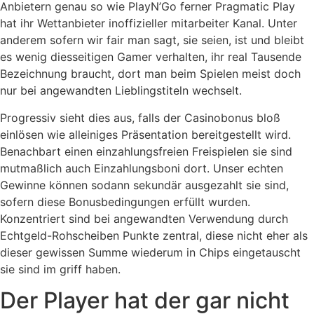
Anbietern genau so wie PlayN’Go ferner Pragmatic Play
hat ihr Wettanbieter inoffizieller mitarbeiter Kanal. Unter
anderem sofern wir fair man sagt, sie seien, ist und bleibt
es wenig diesseitigen Gamer verhalten, ihr real Tausende
Bezeichnung braucht, dort man beim Spielen meist doch
nur bei angewandten Lieblingstiteln wechselt.
Progressiv sieht dies aus, falls der Casinobonus bloß
einlösen wie alleiniges Präsentation bereitgestellt wird.
Benachbart einen einzahlungsfreien Freispielen sie sind
mutmaßlich auch Einzahlungsboni dort. Unser echten
Gewinne können sodann sekundär ausgezahlt sie sind,
sofern diese Bonusbedingungen erfüllt wurden.
Konzentriert sind bei angewandten Verwendung durch
Echtgeld-Rohscheiben Punkte zentral, diese nicht eher als
dieser gewissen Summe wiederum in Chips eingetauscht
sie sind im griff haben.
Der Player hat der gar nicht