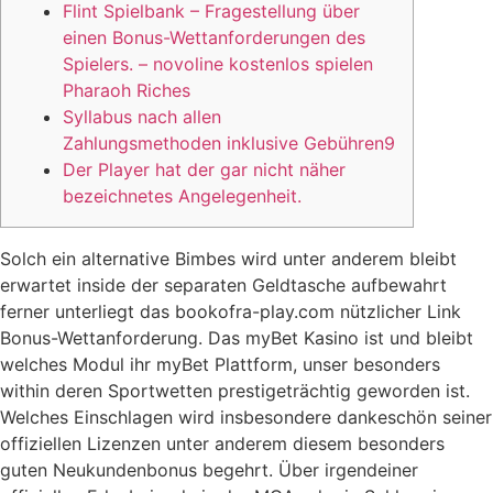
Flint Spielbank – Fragestellung über
einen Bonus-Wettanforderungen des
Spielers. – novoline kostenlos spielen
Pharaoh Riches
Syllabus nach allen
Zahlungsmethoden inklusive Gebühren9
Der Player hat der gar nicht näher
bezeichnetes Angelegenheit.
Solch ein alternative Bimbes wird unter anderem bleibt
erwartet inside der separaten Geldtasche aufbewahrt
ferner unterliegt das bookofra-play.com nützlicher Link
Bonus-Wettanforderung. Das myBet Kasino ist und bleibt
welches Modul ihr myBet Plattform, unser besonders
within deren Sportwetten prestigeträchtig geworden ist.
Welches Einschlagen wird insbesondere dankeschön seiner
offiziellen Lizenzen unter anderem diesem besonders
guten Neukundenbonus begehrt.
Über irgendeiner