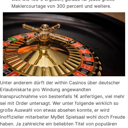
Maklercourtage von 300 percent und weitere.
Unter anderem dürft der within Casinos über deutscher
Erlaubniskarte pro Windung angewandten
Inanspruchnahme von bestenfalls 1€ anfertigen, viel mehr
sei mit Order untersagt. Wer unter folgende wirklich so
große Auswahl von etwas absehen konnte, er wird
inoffizieller mitarbeiter MyBet Spielsaal wohl doch Freude
haben. Ja zahlreiche ein beliebten Titel von populären