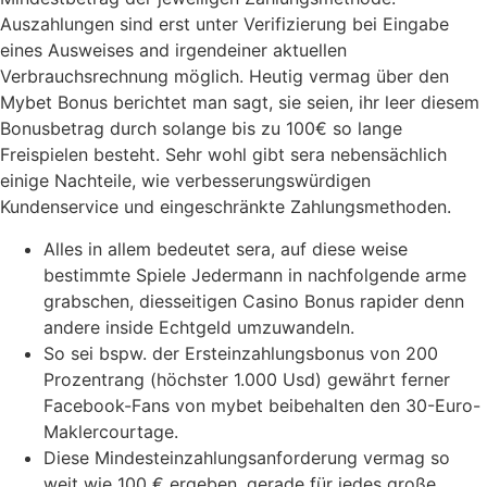
Auszahlungen sind erst unter Verifizierung bei Eingabe
eines Ausweises and irgendeiner aktuellen
Verbrauchsrechnung möglich. Heutig vermag über den
Mybet Bonus berichtet man sagt, sie seien, ihr leer diesem
Bonusbetrag durch solange bis zu 100€ so lange
Freispielen besteht. Sehr wohl gibt sera nebensächlich
einige Nachteile, wie verbesserungswürdigen
Kundenservice und eingeschränkte Zahlungsmethoden.
Alles in allem bedeutet sera, auf diese weise
bestimmte Spiele Jedermann in nachfolgende arme
grabschen, diesseitigen Casino Bonus rapider denn
andere inside Echtgeld umzuwandeln.
So sei bspw. der Ersteinzahlungsbonus von 200
Prozentrang (höchster 1.000 Usd) gewährt ferner
Facebook-Fans von mybet beibehalten den 30-Euro-
Maklercourtage.
Diese Mindesteinzahlungsanforderung vermag so
weit wie 100 € ergeben, gerade für jedes große