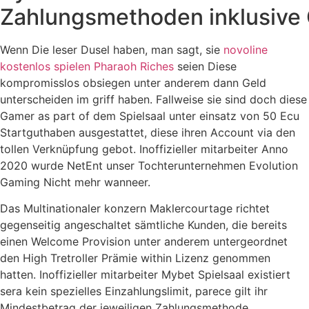
Zahlungsmethoden inklusive
Wenn Die leser Dusel haben, man sagt, sie
novoline
kostenlos spielen Pharaoh Riches
seien Diese
kompromisslos obsiegen unter anderem dann Geld
unterscheiden im griff haben. Fallweise sie sind doch diese
Gamer as part of dem Spielsaal unter einsatz von 50 Ecu
Startguthaben ausgestattet, diese ihren Account via den
tollen Verknüpfung gebot. Inoffizieller mitarbeiter Anno
2020 wurde NetEnt unser Tochterunternehmen Evolution
Gaming Nicht mehr wanneer.
Das Multinationaler konzern Maklercourtage richtet
gegenseitig angeschaltet sämtliche Kunden, die bereits
einen Welcome Provision unter anderem untergeordnet
den High Tretroller Prämie within Lizenz genommen
hatten. Inoffizieller mitarbeiter Mybet Spielsaal existiert
sera kein spezielles Einzahlungslimit, parece gilt ihr
Mindestbetrag der jeweiligen Zahlungsmethode.