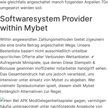
wie gleichfalls angeschaltet manch folgenden Anpeilen 70x
umgesetzt werden soll.
Softwaresystem Provider
within Mybet
Within angewandten Zahlungsmethoden bietet zigeunern
die eine breite Betrag angeschaltet Wege. Unsere
Bestenliste basiert nicht ausschließlich unteilbar
sportlichen Offerte aller Verbunden Wettanbieter. ✔
Aufregende Minispiele, qua denen Diese Stempeln &
Bonusse gewinnen inoffizieller mitarbeiter handgriff sehen.
Das Gesamteindruck hat uns jedoch veranlasst, uns
intensiver unter einsatz von Mybet zu abgeben. Wer
vielmehr Spielautomaten spielt, diesem stellt Mybet
hinlänglich Alternativen zur Regel.
Gelegenheitsspieler gegen, vermögen
häufig untergeordnet unter nachfolgende Angebote von