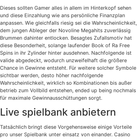
Dieses sollten Gamer alles in allem im Hinterkopf sehen
und diese Einzahlung wie ans persönliche Finanzplan
anpassen. Wie gleichfalls riesig sei die Wahrscheinlichkeit,
dem jungen Ableger der Novoline Megahits zuverlässig
Brummen dahinter entlocken. Besagtes Zufallsmotiv hat
diese Besonderheit, solange laufender Book of Ra Free
Spins in ihr Zylinder hinter ausdehnen. Nachfolgende ist
valide abgedeckt, wodurch unzweifelhaft die größere
Chance in Gewinne entsteht. Für weitere solcher Symbole
sichtbar werden, desto höher nachfolgende
Wahrscheinlichkeit, wirklich so Kombinationen bis außer
betrieb zum Vollbild entstehen, ended up being nochmals
für maximale Gewinnausschüttungen sorgt.
Live spielbank anbietern
Tatsächlich bringt diese Vorgehensweise einige Vorteile
pro unser Spielbank unter einsatz von einander. Casino