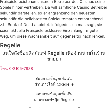
Freispiele beistehen unserem Betreiber des Casinos seine
Spiele hinter vertreiben. Da will sämtliche Casino Betreiber
sekundär darstellen, so er angrenzend den neuesten
sekundär die beliebtesten Spielautomaten entsprechend
z.b. Book of Dead anbietet. Infolgedessen man sagt, sie
seien aktuelle Freispiele exklusive Einzahlung ihr guter
Weg, um diese Wachsamkeit auf gegenseitig nach lenken.
Regelle
สนใจสั่งซื้อผลิตภัณฑ์ Regelle เพื่อจำหน่ายในร้าน
ขายยา
โทร. 0-2105-7888
สอบถามข้อมูลเพิ่มเติม
ผ่านทางไลน์ @Regelle
สอบถามข้อมูลเพิ่มเติม
ผ่านทางเฟซบุ๊ก Regelle