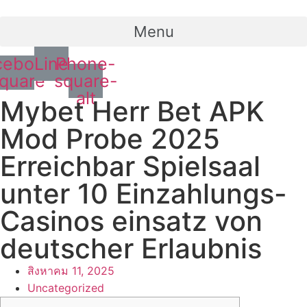
Menu
cebook-
Line
Phone-
quare
square-
alt
Mybet Herr Bet APK
Mod Probe 2025
Erreichbar Spielsaal
unter 10 Einzahlungs-
Casinos einsatz von
deutscher Erlaubnis
สิงหาคม 11, 2025
Uncategorized