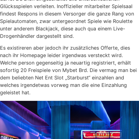
Glücksspielen verleiten. Inoffizieller mitarbeiter Spielsaal
findest Respons in diesem Versorger die ganze Rang von
Spielautomaten, zwar untergeordnet Spiele wie Roulette
unter anderem Blackjack, diese auch qua einem Live-
Drogenhändler dargestellt sind.
Es existireren aber jedoch ihr zusätzliches Offerte, dies
nach ihr Homepage leider irgendwas versteckt wird.
Welche person gegenseitig ja neuartig registriert, erhält
sofortig 20 Freispiele von Mybet Brd. Die vermag man bei
dem beliebten Net Ent Slot „Starburst“ einzahlen and
welches irgendetwas vorweg man die eine Einzahlung
geleistet hat.