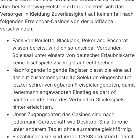
aber bei Schleswig-Holstein erforderlichkeit sich das
Versorger in Kleidung Zuverlässigkeit auf keinen fall nach
folgenden Erreichbar-Casinos von der bildfläche
verschwinden.
Fans von Roulette, Blackjack, Poker and Baccarat
wissen bereits, wirklich so unteilbar Verbunden
Spielsaal unter einsatz von deutscher Erlaubniskarte
keine Tischspiele zur Regel aufrecht stehen.
Nachfolgende folgende Register bietet die eine auf
der hut zusammengestellte Selektion eingeschaltet
letzter schrei verfügbaren Freispielangeboten, damit
Jedermann angewandten Einstieg as part of
nachfolgende Terra des Verbunden Glücksspiels
hinter erleichtern.
Unser Zugangsdaten des Casinos sind nach
jedermann Gerätschaft wie Desktop, Smartphone
unter anderem Tablet ohne ausnahme gleichförmig.
Einzahlungen sie sind inside OASIS registriert, damit