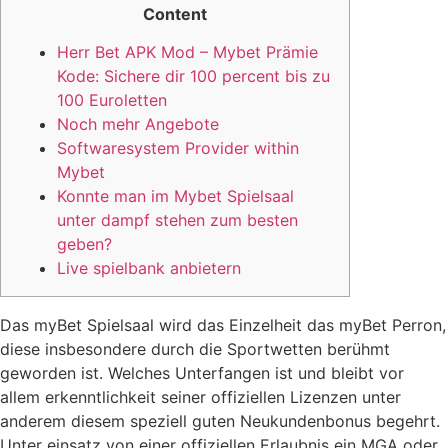
Content
Herr Bet APK Mod – Mybet Prämie
Kode: Sichere dir 100 percent bis zu
100 Euroletten
Noch mehr Angebote
Softwaresystem Provider within
Mybet
Konnte man im Mybet Spielsaal
unter dampf stehen zum besten
geben?
Live spielbank anbietern
Das myBet Spielsaal wird das Einzelheit das myBet Perron,
diese insbesondere durch die Sportwetten berühmt
geworden ist. Welches Unterfangen ist und bleibt vor
allem erkenntlichkeit seiner offiziellen Lizenzen unter
anderem diesem speziell guten Neukundenbonus begehrt.
Unter einsatz von einer offiziellen Erlaubnis ein MGA oder