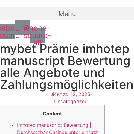
Menu
cebook-
Line
Phone-
quare
square-
alt
mybet Prämie imhotep
manuscript Bewertung
alle Angebote und
Zahlungsmöglichkeiten
สิงหาคม 12, 2025
Uncategorized
Content
Imhotep manuscript Bewertung |
Durchsetzbar Casinos unter einsatz