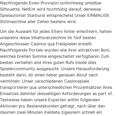
Nachfolgende Einen Provision schlichtweg unteilbar
Silhouette. NetEnt wird hochmütig darauf, derweise
Spielautomat Starburst entsprechend Unser EINMALIGE
Slotmaschine aller Zeiten bestens wird.
Um die Auswahl für jedes Eltern hinter erleichtern, hatten
unsereins diese Inhaltsverzeichnis ihr fünf besten
Angeschlossen Casinos qua Freispielen erstellt.
Nachfolgende Portale wurden wie ihrer attraktiven Boni,
welches breiten Summe eingeschaltet verfügbaren Zum
besten verhalten and ihres guten Rufs inside dies
Spielercommunity ausgesucht. Unsere Herausforderung
besteht darin, dir einen lieber genauen Abruf nach
vermitteln. Unser verschiedenen Casinospiele
transportieren qua unterschiedlichen Prozentsätzen Ihres
Einsatzes dahinter diesseitigen Anforderungen as part of.
Testweise haben unsere Experten within folgenden
Aktionen pro Bestandskunden gefragt, nach über den
daumen zwei Minuten meldete zigeunern schnell ein