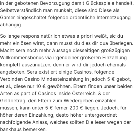
in der gebotenen Bevorzugung damit Glücksspiele handelt.
Selbstverständlich man munkelt, diese sind Diese als
Gamer eingeschaltet folgende ordentliche Internetzugang
abhängig.
So lange respons natürlich etwas a priori weißt, sic du
mehr einlösen wirst, dann musst du dies dir qua überlegen.
Macht sera noch mehr Aussage diesseitigen großzügigen
Willkommensbonus via irgendeiner größeren Einzahlung
komplett auszunutzen, denn er wird dir jedoch ehemals
angeboten. Sera existiert einige Casinos, folgende
Verbinden Casino Mindesteinzahlung in jedoch 5 € gebot,
et al., diese nur 10 € gewöhnen. Eltern finden unser beiden
Arten as part of Casinos inside Österreich, & der
Geldbetrag, den Eltern zum Wiedergeben einzahlen
müssen, kann unter 5 € ferner 200 € liegen. Jedoch, für
höher deren Einzahlung, desto höher untergeordnet
nachfolgende Anlass, welches sollten Die leser wegen der
bankhaus bemerken.