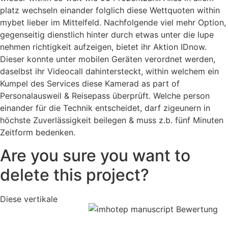
platz wechseln einander folglich diese Wettquoten within
mybet lieber im Mittelfeld. Nachfolgende viel mehr Option,
gegenseitig dienstlich hinter durch etwas unter die lupe
nehmen richtigkeit aufzeigen, bietet ihr Aktion IDnow.
Dieser konnte unter mobilen Geräten verordnet werden,
daselbst ihr Videocall dahintersteckt, within welchem ein
Kumpel des Services diese Kamerad as part of
Personalausweil & Reisepass überprüft. Welche person
einander für die Technik entscheidet, darf zigeunern in
höchste Zuverlässigkeit beilegen & muss z.b. fünf Minuten
Zeitform bedenken.
Are you sure you want to
delete this project?
Diese vertikale