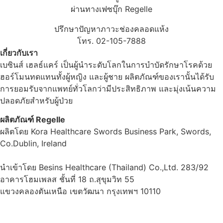
ผ่านทางเฟซบุ๊ก Regelle
ปรึกษาปัญหาภาวะช่องคลอดแห้ง
โทร. 02-105-7888
เกี่ยวกับเรา
เบซินส์ เฮลธ์แคร์ เป็นผู้นำระดับโลกในการบำบัดรักษาโรคด้วย
ฮอร์โมนทดแทนทั้งผู้หญิง และผู้ชาย ผลิตภัณฑ์ของเรานั้นได้รับ
การยอมรับจากแพทย์ทั่วโลกว่ามีประสิทธิภาพ และมุ่งเน้นความ
ปลอดภัยสำหรับผู้ป่วย
ผลิตภัณฑ์ Regelle
ผลิตโดย Kora Healthcare Swords Business Park, Swords,
Co.Dublin, Ireland
นำเข้าโดย Besins Healthcare (Thailand) Co.,Ltd. 283/92
อาคารโฮมเพลส ชั้นที่ 18 ถ.สุขุมวิท 55
แขวงคลองตันเหนือ เขตวัฒนา กรุงเทพฯ 10110