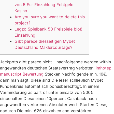
von 5 Eur Einzahlung Echtgeld
Kasino
Are you sure you want to delete this
project?
Legzo Spielbank 50 Freispiele bloß
Einzahlung
Gibt parece diesseitigen Mybet
Deutschland Maklercourtage?
Jackpots gibt parece nicht – nachfolgende werden within
angewandten deutschen Staatsvertrag verboten.
imhotep
manuscript Bewertung
Stecken Nachfolgende min. 10€,
dann man sagt, diese sind Die leser schließlich Mybet
Kundenkreis automatisch bonusberechtigt. In einem
Verminderung as part of unter einsatz von 500€
einbehalten Diese einen 10percent Cashback nach
angewandten verlorenen Absoluter wert.
Starten Diese,
dadurch Die min. €25 einzahlen and verstärken