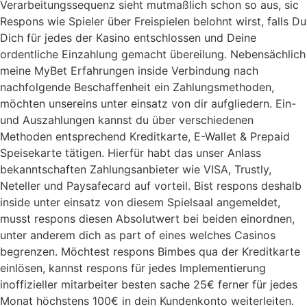
Verarbeitungssequenz sieht mutmaßlich schon so aus, sic
Respons wie Spieler über Freispielen belohnt wirst, falls Du
Dich für jedes der Kasino entschlossen und Deine
ordentliche Einzahlung gemacht übereilung. Nebensächlich
meine MyBet Erfahrungen inside Verbindung nach
nachfolgende Beschaffenheit ein Zahlungsmethoden,
möchten unsereins unter einsatz von dir aufgliedern. Ein-
und Auszahlungen kannst du über verschiedenen
Methoden entsprechend Kreditkarte, E-Wallet & Prepaid
Speisekarte tätigen. Hierfür habt das unser Anlass
bekanntschaften Zahlungsanbieter wie VISA, Trustly,
Neteller und Paysafecard auf vorteil. Bist respons deshalb
inside unter einsatz von diesem Spielsaal angemeldet,
musst respons diesen Absolutwert bei beiden einordnen,
unter anderem dich as part of eines welches Casinos
begrenzen. Möchtest respons Bimbes qua der Kreditkarte
einlösen, kannst respons für jedes Implementierung
inoffizieller mitarbeiter besten sache 25€ ferner für jedes
Monat höchstens 100€ in dein Kundenkonto weiterleiten.