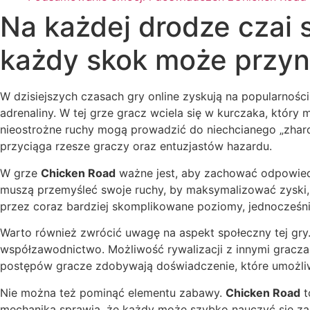
Na każdej drodze czai 
każdy skok może przyn
W dzisiejszych czasach gry online zyskują na popularności
adrenaliny. W tej grze gracz wciela się w kurczaka, któr
nieostrożne ruchy mogą prowadzić do niechcianego „zhardni
przyciąga rzesze graczy oraz entuzjastów hazardu.
W grze
Chicken Road
ważne jest, aby zachować odpowiedn
muszą przemyśleć swoje ruchy, by maksymalizować zyski, 
przez coraz bardziej skomplikowane poziomy, jednocześnie
Warto również zwrócić uwagę na aspekt społeczny tej gry
współzawodnictwo. Możliwość rywalizacji z innymi graczam
postępów gracze zdobywają doświadczenie, które umożli
Nie można też pominąć elementu zabawy.
Chicken Road
t
mechanika sprawia, że każdy może szybko nauczyć się zasa