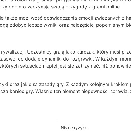
órzy dopiero zaczynają swoją przygodę z grami online.
 ale także możliwość doświadczania emocji związanych z
mogą zdobyć lepsze wyniki oraz najczęściej popełnianym b
walizacji. Uczestnicy grają jako kurczak, który musi prze
 czasowo, co dodaje dynamiki do rozgrywki. W każdym mo
ektórych sytuacjach lepiej jest się zatrzymać, niż ponown
ecyki oraz jakie są zasady gry. Z każdym kolejnym krokiem
nacza koniec gry. Właśnie ten element niepewności sprawia,
Niskie ryzyko