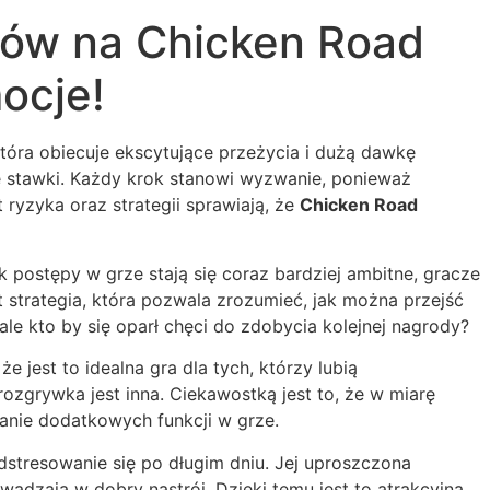
eców na Chicken Road
ocje!
która obiecuje ekscytujące przeżycia i dużą dawkę
ze stawki. Każdy krok stanowi wyzwanie, ponieważ
ryzyka oraz strategii sprawiają, że
Chicken Road
ostępy w grze stają się coraz bardziej ambitne, gracze
strategia, która pozwala zrozumieć, jak można przejść
le kto by się oparł chęci do zdobycia kolejnej nagrody?
e jest to idealna gra dla tych, którzy lubią
zgrywka jest inna. Ciekawostką jest to, że w miarę
nie dodatkowych funkcji w grze.
odstresowanie się po długim dniu. Jej uproszczona
dzają w dobry nastrój. Dzięki temu jest to atrakcyjna