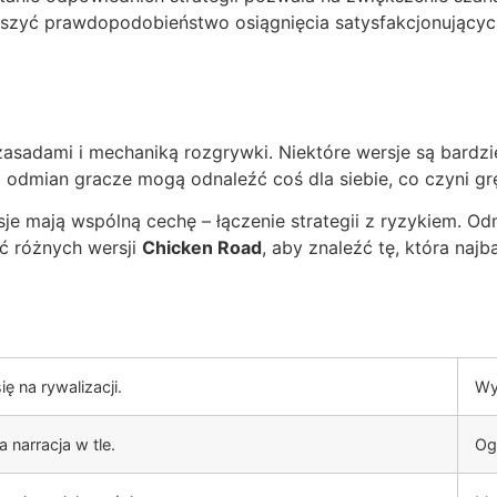
kszyć prawdopodobieństwo osiągnięcia satysfakcjonujących
zasadami i mechaniką rozgrywki. Niektóre wersje są bardzie
j z odmian gracze mogą odnaleźć coś dla siebie, co czyni g
je mają wspólną cechę – łączenie strategii z ryzykiem. Od
ć różnych wersji
Chicken Road
, aby znaleźć tę, która na
ię na rywalizacji.
Wy
 narracja w tle.
Og