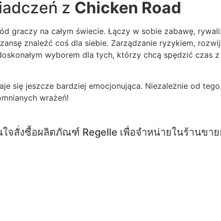
iadczeń z
Chicken Road
d graczy na całym świecie. Łączy w sobie zabawę, rywali
nsę znaleźć coś dla siebie. Zarządzanie ryzykiem, rozwija
doskonałym wyborem dla tych, którzy chcą spędzić czas z 
taje się jeszcze bardziej emocjonująca. Niezależnie od t
omnianych wrażeń!
ใจสั่งซื้อผลิตภัณฑ์ Regelle เพื่อจำหน่ายในร้านขา