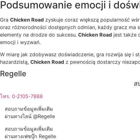
Podsumowanie emocji i dośw
Gra
Chicken Road
zyskuje coraz większą popularność wśró
oraz różnorodności dostępnych odmian, każdy gracz ma sza
elementy na drodze do sukcesu.
Chicken Road
jest także 
emocji i wyzwań.
W miarę jak zdobywasz doświadczenie, gra rozwija się i s
hazardzistą,
Chicken Road
z pewnością dostarczy niezap
Regelle
สน
โทร. 0-2105-7888
สอบถามข้อมูลเพิ่มเติม
ผ่านทางไลน์ @Regelle
สอบถามข้อมูลเพิ่มเติม
ผ่านทางเฟซบุ๊ก Regelle