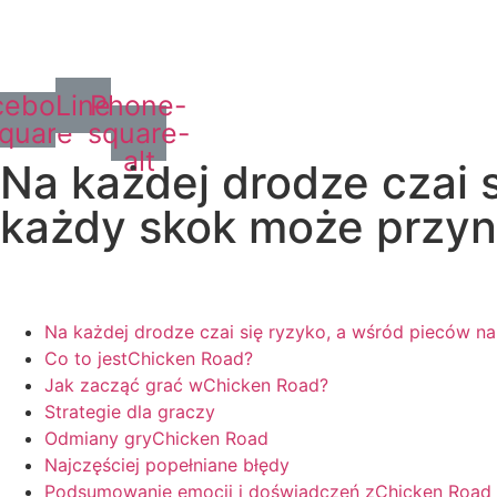
cebook-
Line
Phone-
quare
square-
alt
Na każdej drodze czai 
każdy skok może przy
Na każdej drodze czai się ryzyko, a wśród pieców 
Co to jestChicken Road?
Jak zacząć grać wChicken Road?
Strategie dla graczy
Odmiany gryChicken Road
Najczęściej popełniane błędy
Podsumowanie emocji i doświadczeń zChicken Road