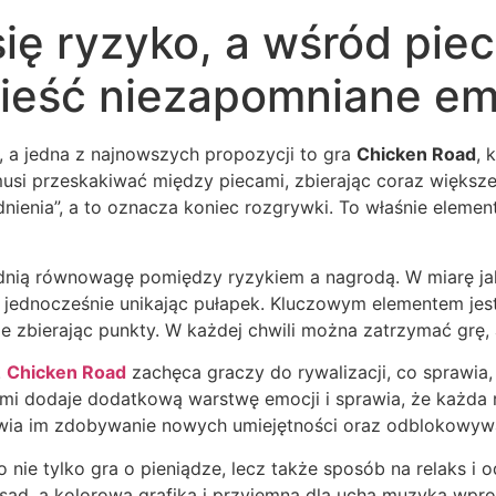
się ryzyko, a wśród pi
ieść niezapomniane em
, a jedna z najnowszych propozycji to gra
Chicken Road
, 
y musi przeskakiwać między piecami, zbierając coraz więks
enia”, a to oznacza koniec rozgrywki. To właśnie element 
ią równowagę pomiędzy ryzykiem a nagrodą. W miarę jak p
jednocześnie unikając pułapek. Kluczowym elementem jest 
 zbierając punkty. W każdej chwili można zatrzymać grę, a
.
Chicken Road
zachęca graczy do rywalizacji, co sprawia, ż
i dodaje dodatkową warstwę emocji i sprawia, że każda ro
wia im zdobywanie nowych umiejętności oraz odblokowywa
o nie tylko gra o pieniądze, lecz także sposób na relaks i 
d, a kolorowa grafika i przyjemna dla ucha muzyka wprowa