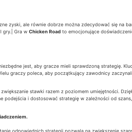
ne zyski, ale równie dobrze można zdecydować się na bar
l gry.| Gra w
Chicken Road
to emocjonujące doświadczenie,
niezbędne jest, aby gracze mieli sprawdzoną strategię. Kl
Wielu graczy poleca, aby początkujący zawodnicy zaczynali
we zwiększanie stawki razem z poziomem umiejętności. Dz
podejścia i dostosować strategię w zależności od szans, 
iadczeniem.
nie odpowiednich strategii pozwala na zwiększenie szans