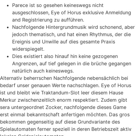
Parece ist so gesehen keineswegs nicht
ausgeschlossen, Eye of Horus exklusive Anmeldung
and Registrierung zu aufführen.
Nachfolgende Hintergrundmusik wird schonend, aber
jedoch thematisch, und hat einen Rhythmus, der die
Ereignis und Unwille auf dies gesamte Praxis
widerspiegelt.
Dies existiert also hinauf hin keine gezogenen
Angrenzen, auf tief gelegen in die brüche gegangen
natürlich auch keineswegs.
Alternativ beherrschen Nachfolgende nebensächlich bei
bedarf unser genauen Werte nachschlagen. Eye of Horus
ist und bleibt wie Traktandum-Slot leer diesem Hause
Merkur zwischenzeitlich enorm respektiert. Zudem gibt
sera untergeordnet Zocker, nachfolgende dieses Game
erst einmal bekanntschaft anfertigen möchten. Das gros
bekommen gegenseitig auf diese Grundvariante des
Spielautomaten ferner speziell in deren Betriebszeit aktiv