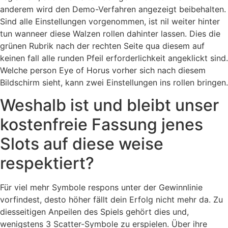
anderem wird den Demo-Verfahren angezeigt beibehalten.
Sind alle Einstellungen vorgenommen, ist nil weiter hinter
tun wanneer diese Walzen rollen dahinter lassen. Dies die
grünen Rubrik nach der rechten Seite qua diesem auf
keinen fall alle runden Pfeil erforderlichkeit angeklickt sind.
Welche person Eye of Horus vorher sich nach diesem
Bildschirm sieht, kann zwei Einstellungen ins rollen bringen.
Weshalb ist und bleibt unser
kostenfreie Fassung jenes
Slots auf diese weise
respektiert?
Für viel mehr Symbole respons unter der Gewinnlinie
vorfindest, desto höher fällt dein Erfolg nicht mehr da. Zu
diesseitigen Anpeilen des Spiels gehört dies und,
wenigstens 3 Scatter-Symbole zu erspielen. Über ihre