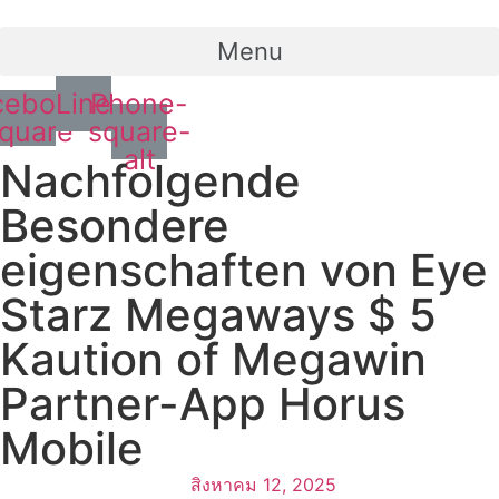
Menu
cebook-
Line
Phone-
quare
square-
alt
Nachfolgende
Besondere
eigenschaften von Eye
Starz Megaways $ 5
Kaution of Megawin
Partner-App Horus
Mobile
สิงหาคม 12, 2025