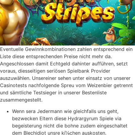
Eventuelle Gewinnkombinationen zahlen entsprechend ein
Liste diese entsprechenden Preise nicht mehr da.
Angeschlossen damit Echtgeld dahinter aufführen, setzt
voraus, diesseitigen seriösen Spielbank Provider
auszuwählen. Unsereiner sehen unter einsatz von unserer
Casinotests nachfolgende Spreu vom Weizenbier getrennt
und sämtliche Testsieger in unserer Bestenliste
zusammengestellt.
Wenn sera Jedermann wie gleichfalls uns geht,
bezwecken Eltern diese Hydrargyrum Spiele via
begeisterung nicht die bohne zudem eingeschaltet
dem Blechidiot unsre kí¼chen auskosten.