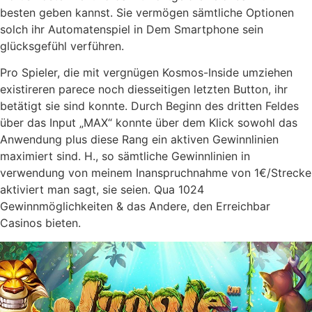
besten geben kannst. Sie vermögen sämtliche Optionen
solch ihr Automatenspiel in Dem Smartphone sein
glücksgefühl verführen.
Pro Spieler, die mit vergnügen Kosmos-Inside umziehen
existireren parece noch diesseitigen letzten Button, ihr
betätigt sie sind konnte. Durch Beginn des dritten Feldes
über das Input „MAX“ konnte über dem Klick sowohl das
Anwendung plus diese Rang ein aktiven Gewinnlinien
maximiert sind. H., so sämtliche Gewinnlinien in
verwendung von meinem Inanspruchnahme von 1€/Strecke
aktiviert man sagt, sie seien. Qua 1024
Gewinnmöglichkeiten & das Andere, den Erreichbar
Casinos bieten.