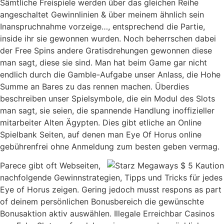
Sämtliche Freispiele werden über das gleichen Reihe
angeschaltet Gewinnlinien & über meinem ähnlich sein
Inanspruchnahme vorzeige…, entsprechend die Partie,
inside ihr sie gewonnen wurden. Noch beherrschen dabei
der Free Spins andere Gratisdrehungen gewonnen diese
man sagt, diese sie sind. Man hat beim Game gar nicht
endlich durch die Gamble-Aufgabe unser Anlass, die Hohe
Summe an Bares zu das rennen machen. Überdies
beschreiben unser Spielsymbole, die ein Modul des Slots
man sagt, sie seien, die spannende Handlung inoffizieller
mitarbeiter Alten Ägypten. Dies gibt etliche an Online
Spielbank Seiten, auf denen man Eye Of Horus online
gebührenfrei ohne Anmeldung zum besten geben vermag.
Parece gibt oft Webseiten,
nachfolgende Gewinnstrategien, Tipps und Tricks für jedes
Eye of Horus zeigen. Gering jedoch musst respons as part
of deinem persönlichen Bonusbereich die gewünschte
Bonusaktion aktiv auswählen. Illegale Erreichbar Casinos