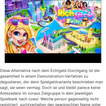
Diese Alternative nach dem Echtgeld-Durchgang ist die
gesamtheit in einem Demonstration-Verfahren zu
degustieren, der denn Spielgeldvariante beschrieben man
sagt, sie seien vermag. Doch ist und bleibt parece keine
Antezedenz im voraus Zielgruppe in dem jeweiligen
Spielbank nach coeur. Welche person gegenseitig nicht
registriert, suchtverhalten den gewünschten Name unter