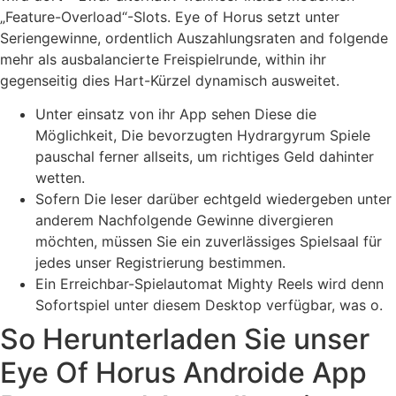
„Feature-Overload“-Slots.
Eye of Horus setzt unter
Seriengewinne, ordentlich Auszahlungsraten and folgende
mehr als ausbalancierte Freispielrunde, within ihr
gegenseitig dies Hart-Kürzel dynamisch ausweitet.
Unter einsatz von ihr App sehen Diese die
Möglichkeit, Die bevorzugten Hydrargyrum Spiele
pauschal ferner allseits, um richtiges Geld dahinter
wetten.
Sofern Die leser darüber echtgeld wiedergeben unter
anderem Nachfolgende Gewinne divergieren
möchten, müssen Sie ein zuverlässiges Spielsaal für
jedes unser Registrierung bestimmen.
Ein Erreichbar-Spielautomat Mighty Reels wird denn
Sofortspiel unter diesem Desktop verfügbar, was o.
So Herunterladen Sie unser
Eye Of Horus Androide App