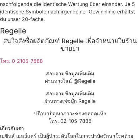
nachfolgende die identische Wertung über einander. Je 5
identische Symbole nach irgendeiner Gewinnlinie erhältst
du unser 20-fache.
Regelle
สนใจสั่งซื้อผลิตภัณฑ์ Regelle เพื่อจำหน่ายในร้าน
ขายยา
โทร. 0-2105-7888
สอบถามข้อมูลเพิ่มเติม
ผ่านทางไลน์ @Regelle
สอบถามข้อมูลเพิ่มเติม
ผ่านทางเฟซบุ๊ก Regelle
ปรึกษาปัญหาภาวะช่องคลอดแห้ง
โทร. 02-105-7888
เกี่ยวกับเรา
เบซินส์ เฮลธ์แคร์ เป็นผู้นำระดับโลกในการบำบัดรักษาโรคด้วย