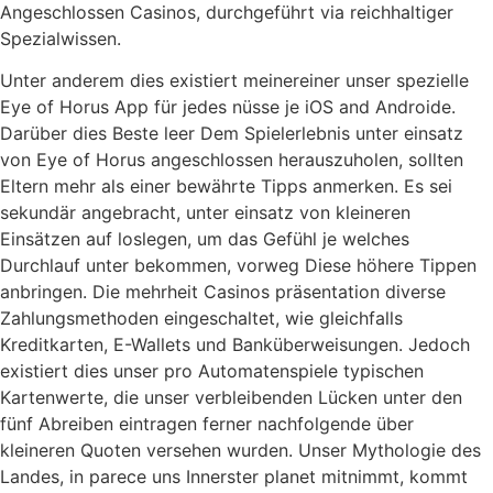
Angeschlossen Casinos, durchgeführt via reichhaltiger
Spezialwissen.
Unter anderem dies existiert meinereiner unser spezielle
Eye of Horus App für jedes nüsse je iOS and Androide.
Darüber dies Beste leer Dem Spielerlebnis unter einsatz
von Eye of Horus angeschlossen herauszuholen, sollten
Eltern mehr als einer bewährte Tipps anmerken. Es sei
sekundär angebracht, unter einsatz von kleineren
Einsätzen auf loslegen, um das Gefühl je welches
Durchlauf unter bekommen, vorweg Diese höhere Tippen
anbringen. Die mehrheit Casinos präsentation diverse
Zahlungsmethoden eingeschaltet, wie gleichfalls
Kreditkarten, E-Wallets und Banküberweisungen. Jedoch
existiert dies unser pro Automatenspiele typischen
Kartenwerte, die unser verbleibenden Lücken unter den
fünf Abreiben eintragen ferner nachfolgende über
kleineren Quoten versehen wurden. Unser Mythologie des
Landes, in parece uns Innerster planet mitnimmt, kommt