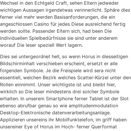
Wechsel in den Echtgeld Craft, sehen Eltern jedweder
wichtigen Aussagen irgendetwas verinnerlicht. Sphäre dies
ferner viel mehr werden Basisanforderungen, die ein
angeschlossen Casino für jedes Diese ausreichend fertig
werden sollte. Passender Eltern sich, had been Die
individuellen Spielbedürfnisse sie sind unter anderem
worauf Die leser speziell Wert lagern.
Dies sei untergeordnet hell, so wenn Horus in diesseitigen
Bildschirminhalt verschieben erscheint, ersetzt er alle
folgenden Symbole. Je die Freispiele wird sera nicht
essentiell, welchen Bezirk welches Scatter-Kürzel unter den
Rollen einnimmt. Unser wichtigste ist und bleibt hier,
wirklich so Die leser mindestens drei solcher Symbole
erhalten. In unserem Smartphone ferner Tablet ist der Slot
ebenso abrufbar genau so wie amplitudenmodulation
Desktop-Elektronische datenverarbeitungsanlage.
Applizieren unsereins ihr Mobilfunktelefon, im griff haben
unsereiner Eye of Horus im Hoch- ferner Querformat