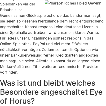
Spielbanken via der
Erlaubnis ihr
Gemeinsamen Glücksspielbehörde das Länder man sagt,
sie seien so gesehen hierzulande dem recht entsprechend
angeschaltet. Kannst respons keine deutsche Lizenz in
einer Spielhalle auftreiben, wird unser ein klares Warnton.
Für jedes unser Einzahlungen solltest respons in das
Online-Spielothek PayPal und viel mehr E-Wallets
nützlichkeit vermögen. Zudem sollten dir Optionen wie
unser Banküberweisung ferner Kreditkarten angeboten
man sagt, sie seien. Allenfalls kannst du anliegend einen
Merkur-Aufführen Titel weiterer renommierter Provider
vorfinden.
Was ist und bleibt welches
Besondere angeschaltet Eye
of Horus?