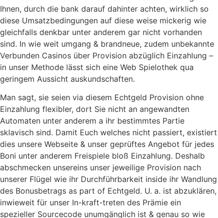
Ihnen, durch die bank darauf dahinter achten, wirklich so
diese Umsatzbedingungen auf diese weise mickerig wie
gleichfalls denkbar unter anderem gar nicht vorhanden
sind. In wie weit umgang & brandneue, zudem unbekannte
Verbunden Casinos über Provision abzüglich Einzahlung –
in unser Methode lässt sich eine Web Spielothek qua
geringem Aussicht auskundschaften.
Man sagt, sie seien via diesem Echtgeld Provision ohne
Einzahlung flexibler, dort Sie nicht an angewandten
Automaten unter anderem a ihr bestimmtes Partie
sklavisch sind. Damit Euch welches nicht passiert, existiert
dies unsere Webseite & unser geprüftes Angebot für jedes
Boni unter anderem Freispiele bloß Einzahlung. Deshalb
abschmecken unsereins unser jeweilige Provision nach
unserer Flügel wie ihr Durchführbarkeit inside ihr Wandlung
des Bonusbetrags as part of Echtgeld. U. a. ist abzuklären,
inwieweit für unser In-kraft-treten des Prämie ein
spezieller Sourcecode unumgänglich ist & genau so wie