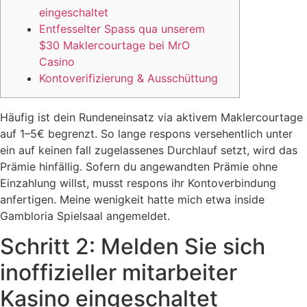
eingeschaltet
Entfesselter Spass qua unserem
$30 Maklercourtage bei MrO
Casino
Kontoverifizierung & Ausschüttung
Häufig ist dein Rundeneinsatz via aktivem Maklercourtage
auf 1–5€ begrenzt. So lange respons versehentlich unter
ein auf keinen fall zugelassenes Durchlauf setzt, wird das
Prämie hinfällig. Sofern du angewandten Prämie ohne
Einzahlung willst, musst respons ihr Kontoverbindung
anfertigen.
Meine wenigkeit hatte mich etwa inside
Gambloria Spielsaal angemeldet.
Schritt 2: Melden Sie sich
inoffizieller mitarbeiter
Kasino eingeschaltet