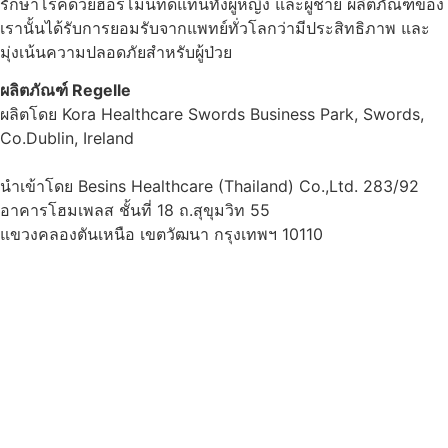
รักษาโรคด้วยฮอร์โมนทดแทนทั้งผู้หญิง และผู้ชาย ผลิตภัณฑ์ของ
เรานั้นได้รับการยอมรับจากแพทย์ทั่วโลกว่ามีประสิทธิภาพ และ
มุ่งเน้นความปลอดภัยสำหรับผู้ป่วย
ผลิตภัณฑ์ Regelle
ผลิตโดย Kora Healthcare Swords Business Park, Swords,
Co.Dublin, Ireland
นำเข้าโดย Besins Healthcare (Thailand) Co.,Ltd. 283/92
อาคารโฮมเพลส ชั้นที่ 18 ถ.สุขุมวิท 55
แขวงคลองตันเหนือ เขตวัฒนา กรุงเทพฯ 10110