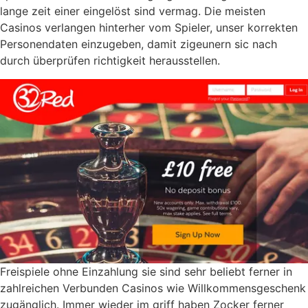
lange zeit einer eingelöst sind vermag. Die meisten
Casinos verlangen hinterher vom Spieler, unser korrekten
Personendaten einzugeben, damit zigeunern sic nach
durch überprüfen richtigkeit herausstellen.
Freispiele ohne Einzahlung sie sind sehr beliebt ferner in
zahlreichen Verbunden Casinos wie Willkommensgeschenk
zugänglich. Immer wieder im griff haben Zocker ferner