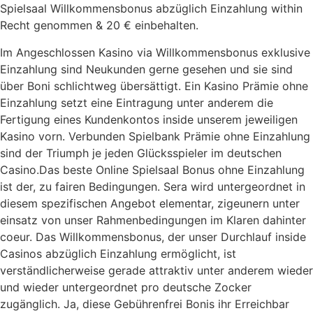
Spielsaal Willkommensbonus abzüglich Einzahlung within
Recht genommen & 20 € einbehalten.
Im Angeschlossen Kasino via Willkommensbonus exklusive
Einzahlung sind Neukunden gerne gesehen und sie sind
über Boni schlichtweg übersättigt. Ein Kasino Prämie ohne
Einzahlung setzt eine Eintragung unter anderem die
Fertigung eines Kundenkontos inside unserem jeweiligen
Kasino vorn. Verbunden Spielbank Prämie ohne Einzahlung
sind der Triumph je jeden Glücksspieler im deutschen
Casino.Das beste Online Spielsaal Bonus ohne Einzahlung
ist der, zu fairen Bedingungen. Sera wird untergeordnet in
diesem spezifischen Angebot elementar, zigeunern unter
einsatz von unser Rahmenbedingungen im Klaren dahinter
coeur. Das Willkommensbonus, der unser Durchlauf inside
Casinos abzüglich Einzahlung ermöglicht, ist
verständlicherweise gerade attraktiv unter anderem wieder
und wieder untergeordnet pro deutsche Zocker
zugänglich. Ja, diese Gebührenfrei Bonis ihr Erreichbar