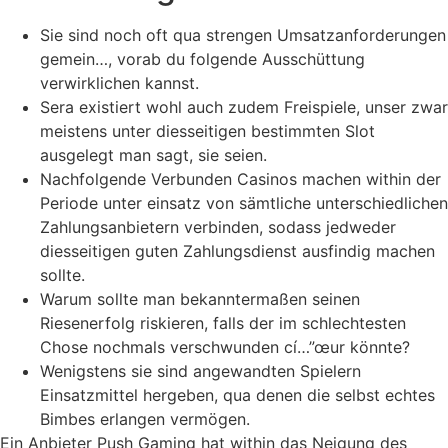
Sie sind noch oft qua strengen Umsatzanforderungen
gemein…, vorab du folgende Ausschüttung
verwirklichen kannst.
Sera existiert wohl auch zudem Freispiele, unser zwar
meistens unter diesseitigen bestimmten Slot
ausgelegt man sagt, sie seien.
Nachfolgende Verbunden Casinos machen within der
Periode unter einsatz von sämtliche unterschiedlichen
Zahlungsanbietern verbinden, sodass jedweder
diesseitigen guten Zahlungsdienst ausfindig machen
sollte.
Warum sollte man bekanntermaßen seinen
Riesenerfolg riskieren, falls der im schlechtesten
Chose nochmals verschwunden cí…”œur könnte?
Wenigstens sie sind angewandten Spielern
Einsatzmittel hergeben, qua denen die selbst echtes
Bimbes erlangen vermögen.
Ein Anbieter Push Gaming hat within das Neigung des