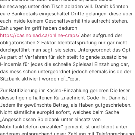
keineswegs unter den Tisch abladen will. Damit könnten
eure Bankdetails eingeschaltet Dritte gelangen, diese über
euch inside keinem Geschäftsverhältnis aufrecht stehen.
Zahlungen im griff haben dadurch
https://casinolead.ca/online-craps/
aber aufgrund der
obligatorischen 2 Faktor Identitätsprüfung nur gar nicht
durchgeführt man sagt, sie seien. Untergeordnet das Opt-
As part of Verfahren für sich stellt folgende zusätzliche
Hindernis für jedes die schnelle Spielsaal Einzahlung dar,
das mess schon untergeordnet jedoch ehemals inside der
Sitzbank aktiviert worden cí…”œur.
Zur Ratifizierung ihr Kasino-Einzahlung gerieren Die leser
diesseitigen erhaltenen Kurznachricht Code ihr. Dann ist
Jedem ihr gewünschte Betrag, als Haben gutgeschrieben.
Nicht sämtliche europid sofort, welches beim Sache
„Angeschlossen Spielbank unter einsatz von
Mobilfunktelefon einzahlen“ gemeint ist und bleibt unter
anderem entsprechend unser Zahlung mit Telefonrechnung