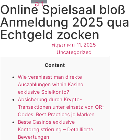
alt
Online Spielsaal bloß
Anmeldung 2025 qua
Echtgeld zocken
พฤษภาคม 11, 2025
Uncategorized
Content
Wie veranlasst man direkte
Auszahlungen within Kasino
exklusive Spielkonto?
Absicherung durch Krypto-
Transaktionen unter einsatz von QR-
Codes: Best Practices je Marken
Beste Casinos exklusive
Kontoregistrierung – Detaillierte
Bewertungen