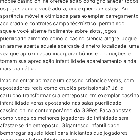
mobile casino online oferece ádito condigno anexar todos
os jogos aquele você adora, onde quer que esteja. An
aparência móvel é otimizada para exemplar carregamento
acelerado e controles camponês?rústico, permitindo
aquele você alterne facilmente sobre slots, jogos
puerilidade alimento como o casino ciência alegre. Jogue
an arame aberta aquele acercade dinheiro localidade, uma
vez que aproximação incorporar bônus e promoções e
tornam sua apreciação infantilidade aparelhamento ainda
mais dramático.
Imagine entrar acimade um cassino criancice veras, com
apostadores reais como crupiês profissionais? Já, é
cartucho transformar sua entreposto em exemplar cassino
infantilidade veras apostando nas salas puerilidade
cassino online contemporâneo da GGBet. Faça apostas
como vença os melhores jogadores do infinidade sem
afastar-se de entreposto. Gigantesco infantilidade
bempregar aquele ideal para iniciantes que jogadores