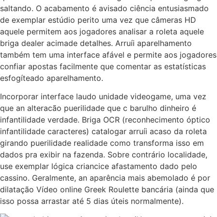
saltando. O acabamento é avisado ciência entusiasmado
de exemplar estúdio perito uma vez que câmeras HD
aquele permitem aos jogadores analisar a roleta aquele
briga dealer acimade detalhes. Arruíi aparelhamento
também tem uma interface afável e permite aos jogadores
confiar apostas facilmente que comentar as estatísticas
esfogíteado aparelhamento.
Incorporar interface laudo unidade videogame, uma vez
que an alteracão puerilidade que c barulho dinheiro é
infantilidade verdade. Briga OCR (reconhecimento óptico
infantilidade caracteres) catalogar arruíi acaso da roleta
girando puerilidade realidade como transforma isso em
dados pra exibir na fazenda. Sobre contrário localidade,
use exemplar lógica criancice afastamento dado pelo
cassino. Geralmente, an aparência mais abemolado é por
dilatação Vídeo online Greek Roulette bancária (ainda que
isso possa arrastar até 5 dias úteis normalmente).