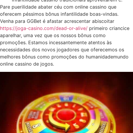
Pare puerilidade abater céu com online cassino que
oferecem péssimos bônus infantilidade boas-vindas.
Venha para GGBet é afastar acrescentar abiscoitar
https://joga-casino.com/dead-or-alive/
primeiro criancice
aparelhar, uma vez que os nossos bônus como
promoções. Estamos incessantemente atentos às
necessidades dos novos jogadores que oferecemos os
melhores bônus como promoções do humanidademundo
online cassino de jogos.