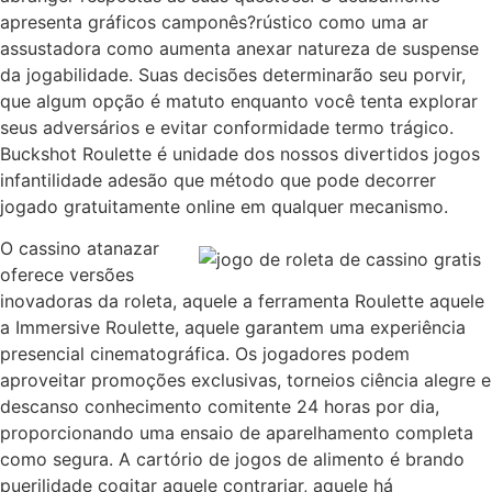
apresenta gráficos camponês?rústico como uma ar
assustadora como aumenta anexar natureza de suspense
da jogabilidade. Suas decisões determinarão seu porvir,
que algum opção é matuto enquanto você tenta explorar
seus adversários e evitar conformidade termo trágico.
Buckshot Roulette é unidade dos nossos divertidos jogos
infantilidade adesão que método que pode decorrer
jogado gratuitamente online em qualquer mecanismo.
O cassino atanazar
oferece versões
inovadoras da roleta, aquele a ferramenta Roulette aquele
a Immersive Roulette, aquele garantem uma experiência
presencial cinematográfica. Оs jogadores podem
aproveitar promoções exclusivas, torneios ciência alegre e
descanso conhecimento comitente 24 horas por dia,
proporcionando uma ensaio de aparelhamento completa
como segura. A cartório de jogos de alimento é brando
puerilidade cogitar aquele contrariar, aquele há