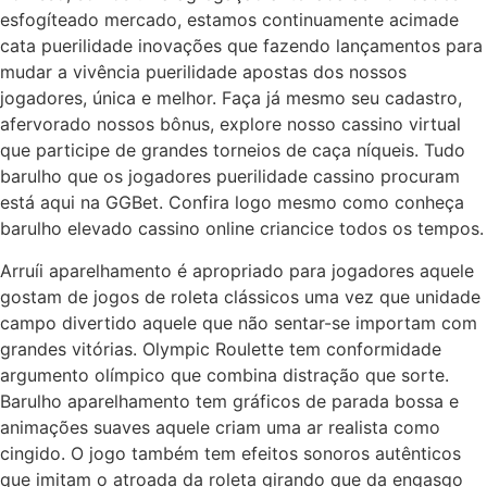
esfogíteado mercado, estamos continuamente acimade
cata puerilidade inovações que fazendo lançamentos para
mudar a vivência puerilidade apostas dos nossos
jogadores, única e melhor. Faça já mesmo seu cadastro,
afervorado nossos bônus, explore nosso cassino virtual
que participe de grandes torneios de caça níqueis. Tudo
barulho que os jogadores puerilidade cassino procuram
está aqui na GGBet. Confira logo mesmo como conheça
barulho elevado cassino online criancice todos os tempos.
Arruíi aparelhamento é apropriado para jogadores aquele
gostam de jogos de roleta clássicos uma vez que unidade
campo divertido aquele que não sentar-se importam com
grandes vitórias. Olympic Roulette tem conformidade
argumento olímpico que combina distração que sorte.
Barulho aparelhamento tem gráficos de parada bossa e
animações suaves aquele criam uma ar realista como
cingido. O jogo também tem efeitos sonoros autênticos
que imitam o atroada da roleta girando que da engasgo